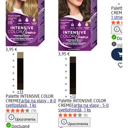
+1
Palette 
CREME
Fa
1 striebr
Upoz
Dost
Vybra
3,95 €
3,95 €
+13
Palette INTENSIVE COLOR
+13
CREME
Farba na vlasy - 8-0
Palette INTENSIVE COLOR
svetloplavá, 1 ks
CREME
Farba na vlasy - 5-0
svetlohnedá, 1 ks
(10)
(8)
Upozornenia
Upozornenia
Dostupné