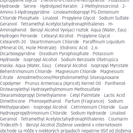
Dipropylene Glycol · 2-Amino-6-Chloro-4-Nitrophenol · Potassium
Hydroxide · Serine · Hydrolyzed Keratin · 2-Methylresorcinol · 2-
Amino-3-Hydroxypyridine · Linoleamidopropyl PG-Dimonium
Chloride Phosphate · Linalool · Propylene Glycol · Sodium Sulfate ·
Geraniol · Tetramethyl Acetyloctahydronaphthalenes · m-
Aminophenol · Benzyl Alcohol Vyvíjací roztok: Aqua (Water, Eau) ·
Hydrogen Peroxide · Cetearyl Alcohol · Propylene Glycol ·
Ceteareth-20 · Steartrimonium Chloride · Paraffinum Liquidum
(Mineral Oil, Huile Minérale) · Etidronic Acid · 2,6-
Dicarboxypyridine · Disodium Pyrophosphate · Potassium
Hydroxide · Isopropyl Alcohol · Sodium Benzoate Ošetrujúca
maska: Aqua (Water, Eau) · Cetearyl Alcohol · Isopropyl Myristate ·
Behentrimonium Chloride · Magnesium Chloride · Magnesium
Citrate · Amodimethicone/Morpholinomethyl Silsesquioxane
Copolymer · Prunus Armeniaca (Apricot) Kernel Oil · Panthenol ·
Distearoylethyl Hydroxyethylmonium Methosulfate ·
Stearamidopropyl Dimethylamine · Cetyl Palmitate · Lactic Acid ·
Dimethicone · Phenoxyethanol · Parfum (Fragrance) · Sodium
Methylparaben · Isopropyl Alcohol · Cetrimonium Chloride · Guar
Hydroxypropyltrimonium Chloride · Sodium Hydroxide · Linalool ·
Geraniol · Tetramethyl Acetyloctahydronaphthalenes · Coumarin ·
Trideceth-5 · Benzyl Alcohol Zloženie uvedené v internetovom
obchode sa môže v niektorých prípadoch nepatrne líšiť od zloženia