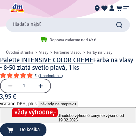
Hľadať a nájsť
Doprava zadarmo nad 49 €
Úvodná stránka
Vlasy
Farbenie vlasov
Farby na vlasy
Palette INTENSIVE COLOR CREME
Farba na vlasy
- 8-50 zlatá svetlo plavá, 1 ks
5
(
1 hodnotenie
)
3,95 €
vrátane DPH, plus
náklady na prepravu
dlhodobo výhodné ceny
nezvýšené od
19.02.2026
Do košíka