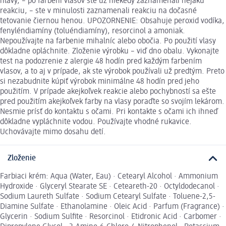
hlavy, – po farbení vlasov ste už niekedy zaznamenali nejakú
reakciu, – ste v minulosti zaznamenali reakciu na dočasné
tetovanie čiernou henou. UPOZORNENIE: Obsahuje peroxid vodíka,
fenyléndiamíny (toluéndiamíny), resorcinol a amoniak.
Nepoužívajte na farbenie mihalníc alebo obočia. Po použití vlasy
dôkladne opláchnite. Zloženie výrobku – viď dno obalu. Vykonajte
test na podozrenie z alergie 48 hodín pred každým farbením
vlasov, a to aj v prípade, ak ste výrobok používali už predtým. Preto
si nezabudnite kúpiť výrobok minimálne 48 hodín pred jeho
použitím. V prípade akejkoľvek reakcie alebo pochybností sa ešte
pred použitím akejkoľvek farby na vlasy poraďte so svojím lekárom.
Nesmie prísť do kontaktu s očami. Pri kontakte s očami ich ihneď
dôkladne vypláchnite vodou. Používajte vhodné rukavice.
Uchovávajte mimo dosahu detí.
Zloženie
Farbiaci krém: Aqua (Water, Eau) · Cetearyl Alcohol · Ammonium
Hydroxide · Glyceryl Stearate SE · Ceteareth-20 · Octyldodecanol ·
Sodium Laureth Sulfate · Sodium Cetearyl Sulfate · Toluene-2,5-
Diamine Sulfate · Ethanolamine · Oleic Acid · Parfum (Fragrance) ·
Glycerin · Sodium Sulfite · Resorcinol · Etidronic Acid · Carbomer ·