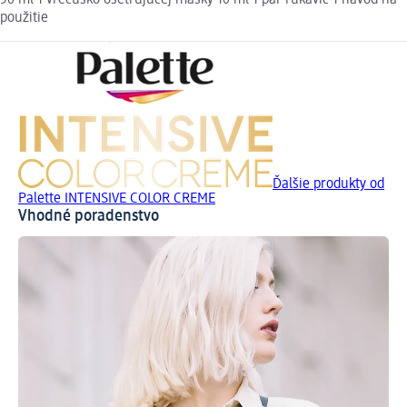
50 ml 1 vrecúško ošetrujúcej masky 10 ml 1 pár rukavíc 1 návod na
použitie
Ďalšie produkty od
Palette INTENSIVE COLOR CREME
Vhodné poradenstvo