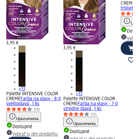
CREME
Fa
trblietav
Upoz
Dost
Vybra
3,95 €
3,95 €
+13
Palette INTENSIVE COLOR
+13
CREME
Farba na vlasy - 8-0
Palette INTENSIVE COLOR
svetloplavá, 1 ks
CREME
Farba na vlasy - 7-0
stredne plavá, 1 ks
(10)
(11)
Upozornenia
Upozornenia
Dostupné
Dostupné
Vybrať si dm predajňu