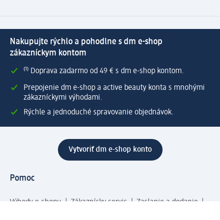
Nakupujte rýchlo a pohodlne s dm e-shop
zákazníckym kontom
⁽¹⁾ Doprava zadarmo od 49 € s dm e-shop kontom.
Prepojenie dm e-shop a active beauty konta s mnohými
zákazníckymi výhodami.
Rýchle a jednoduché spravovanie objednávok.
Vytvoriť dm e-shop konto
Pomoc
Výhody e-shopu
Zákaznícky servis
Zaslanie a dodanie
Vrátenie tovaru