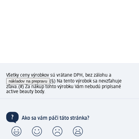
Všetky ceny výrobkov sú vrátane DPH, bez zálohu a
nákladov na prepravu
(§) Na tento výrobok sa nevzťahuje
zľava.
(#) Za nákup tohto výrobku Vám nebudú pripísané
active beauty body.
Ako sa vám páči táto stránka?