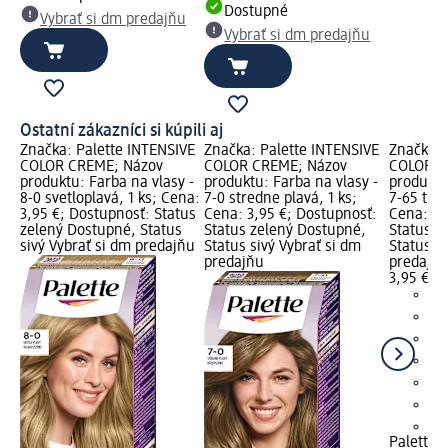
Dostupné
Vybrať si dm predajňu
Vybrať si dm predajňu
Ostatní zákazníci si kúpili aj
Značka: Palette INTENSIVE
Značka: Palette INTENSIVE
Značka: 
COLOR CREME; Názov
COLOR CREME; Názov
COLOR C
produktu: Farba na vlasy -
produktu: Farba na vlasy -
produktu
8-0 svetloplavá, 1 ks; Cena:
7-0 stredne plavá, 1 ks;
7-65 trbl
3,95 €; Dostupnosť: Status
Cena: 3,95 €; Dostupnosť:
Cena: 3,
zelený Dostupné, Status
Status zelený Dostupné,
Status z
sivý Vybrať si dm predajňu
Status sivý Vybrať si dm
Status si
predajňu
predajň
3,95 €
+1
Palette 