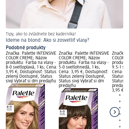
Tipy, ako to zvládnete bez kaderníka!
Te
Ideme na blond: Ako si zosvetliť vlasy?
Ak
Podobné produkty
Značka: Palette INTENSIVE
Značka: Palette INTENSIVE
Značka: 
COLOR CREME; Názov
COLOR CREME; Názov
COLOR C
produktu: Farba na vlasy -
produktu: Farba na vlasy -
produktu
8-0 svetloplavá, 1 ks; Cena:
5-0 svetlohnedá, 1 ks;
9.5-1 str
3,95 €; Dostupnosť: Status
Cena: 3,95 €; Dostupnosť:
Cena: 3,
zelený Dostupné, Status
Status zelený Dostupné,
Status z
sivý Vybrať si dm predajňu
Status sivý Vybrať si dm
Status si
predajňu
predajň
3,95 €