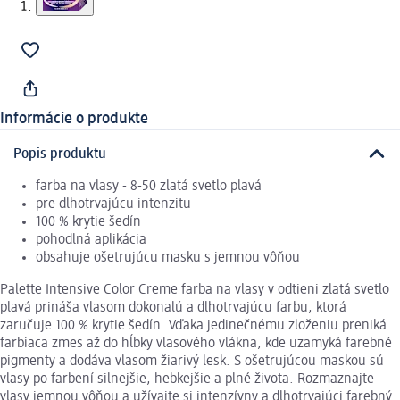
Informácie o produkte
Popis produktu
farba na vlasy - 8-50 zlatá svetlo plavá
pre dlhotrvajúcu intenzitu
100 % krytie šedín
pohodlná aplikácia
obsahuje ošetrujúcu masku s jemnou vôňou
Palette Intensive Color Creme farba na vlasy v odtieni zlatá svetlo
plavá prináša vlasom dokonalú a dlhotrvajúcu farbu, ktorá
zaručuje 100 % krytie šedín. Vďaka jedinečnému zloženiu preniká
farbiaca zmes až do hĺbky vlasového vlákna, kde uzamyká farebné
pigmenty a dodáva vlasom žiarivý lesk. S ošetrujúcou maskou sú
vlasy po farbení silnejšie, hebkejšie a plné života. Rozmaznajte
vlasy jemnou vôňou a užívajte si intenzívny a dlhotrvajúci farebný