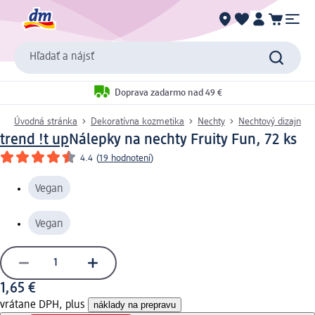
Hľadať a nájsť
Doprava zadarmo nad 49 €
Úvodná stránka
Dekoratívna kozmetika
Nechty
Nechtový dizajn
trend !t up
Nálepky na nechty Fruity Fun, 72 ks
4.4
(
19 hodnotení
)
Vegan
Vegan
1,65 €
vrátane DPH, plus
náklady na prepravu