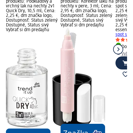
produktu: Podkladový a
produktu: Korektor laku na
produktu
vrchný lak na nechty 2v1
nechty v pere, 3 ml; Cena:
spot squ
Quick Dry, 10,5 ml; Cena:
2,95 €; dm značka logo;
2,25 €; 
2,25 €; dm značka logo;
Dostupnosť: Status zelený
zelený D
Dostupnosť: Status zelený
Dostupné, Status sivý
sivý Vyb
Dostupné, Status sivý
Vybrať si dm predajňu
2,25 €
Vybrať si dm predajňu
essence
spot squ
Dost
Vybra