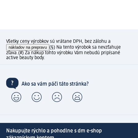
Všetky ceny výrobkov sú vrátane DPH, bez zálohu a
nákladov na prepravu
(§) Na tento výrobok sa nevzťahuje
zľava.
(#) Za nákup tohto výrobku Vám nebudú pripísané
active beauty body.
Ako sa vám páči táto stránka?
Nakupujte rýchlo a pohodlne s dm e-shop