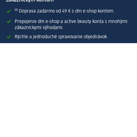
zákazníckym kontom
⁽¹⁾ Doprava zadarmo od 49 € s dm e-shop kontom.
Prepojenie dm e-shop a active beauty konta s mnohými
zákazníckymi výhodami.
Rýchle a jednoduché spravovanie objednávok.
Vytvoriť dm e-shop konto
Pomoc
Výhody e-shopu
Zákaznícky servis
Zaslanie a dodanie
Vrátenie tovaru
Spoločnosť
O nás
Zodpovednosť
Práca a vzdelávanie