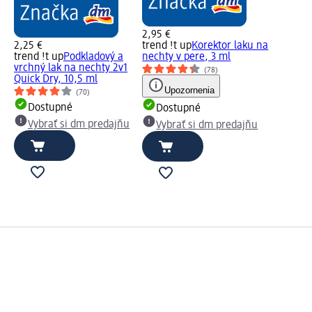
2,95 €
2,25 €
trend !t up
Korektor laku na
trend !t up
Podkladový a
nechty v pere, 3 ml
vrchný lak na nechty 2v1
(78)
Quick Dry, 10,5 ml
Upozornenia
(70)
Dostupné
Dostupné
Vybrať si dm predajňu
Vybrať si dm predajňu