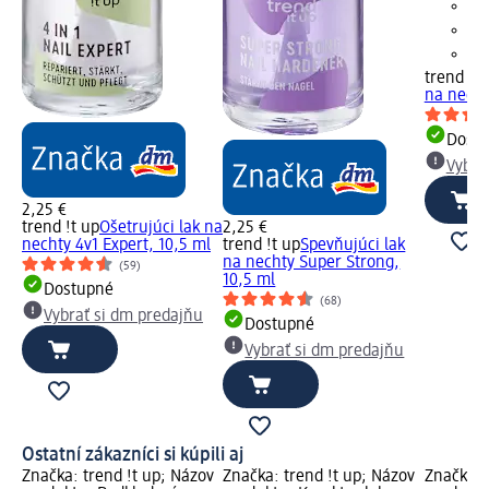
trend !t 
na necht
Dost
Vybra
2,25 €
trend !t up
Ošetrujúci lak na
2,25 €
nechty 4v1 Expert, 10,5 ml
trend !t up
Spevňujúci lak
na nechty Super Strong,
(59)
10,5 ml
Dostupné
(68)
Vybrať si dm predajňu
Dostupné
Vybrať si dm predajňu
Ostatní zákazníci si kúpili aj
Značka: trend !t up; Názov
Značka: trend !t up; Názov
Značka: 