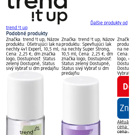
Ďalšie produkty od
trend !t up
Podobné produkty
Značka: trend !t up; Názov
Značka: trend !t up; Názov
Značka: 
produktu: Ošetrujúci lak na
produktu: Spevňujúci lak
produktu
nechty 4v1 Expert, 10,5 ml;
na nechty Super Strong,
na necht
Cena: 2,25 €; dm značka
10,5 ml; Cena: 2,25 €; dm
Cena: 1,
logo; Dostupnosť: Status
značka logo; Dostupnosť:
logo, dm
zelený Dostupné, Status
Status zelený Dostupné,
Dostupno
sivý Vybrať si dm predajňu
Status sivý Vybrať si dm
Dostupné
predajňu
Vybrať s
Aktuálna
cena:
1,0
cena:
2,2