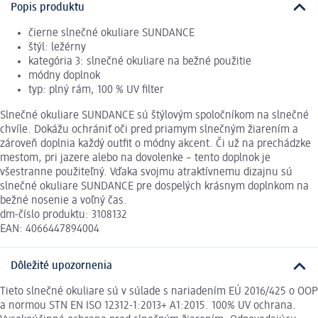
Popis produktu
čierne slnečné okuliare SUNDANCE
štýl: ležérny
kategória 3: slnečné okuliare na bežné použitie
módny doplnok
typ: plný rám, 100 % UV filter
Slnečné okuliare SUNDANCE sú štýlovým spoločníkom na slnečné
chvíle. Dokážu ochrániť oči pred priamym slnečným žiarením a
zároveň doplnia každý outfit o módny akcent. Či už na prechádzke
mestom, pri jazere alebo na dovolenke – tento doplnok je
všestranne použiteľný. Vďaka svojmu atraktívnemu dizajnu sú
slnečné okuliare SUNDANCE pre dospelých krásnym doplnkom na
bežné nosenie a voľný čas.
dm-číslo produktu: 3108132
EAN: 4066447894004
Dôležité upozornenia
Tieto slnečné okuliare sú v súlade s nariadením EÚ 2016/425 o OOP
a normou STN EN ISO 12312-1:2013+ A1:2015. 100% UV ochrana.