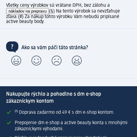
Všetky ceny výrobkov sú vrátane DPH, bez zálohu a
nákladov na prepravu
(§) Na tento výrobok sa nevzťahuje
zľava.
(#) Za nákup tohto výrobku Vám nebudú pripísané
active beauty body.
Ako sa vám páči táto stránka?
Nakupujte rýchlo a pohodlne s dm e-shop
zákazníckym kontom
⁽¹⁾ Doprava zadarmo od 49 € s dm e-shop kontom.
Prepojenie dm e-shop a active beauty konta s mnohými
zákazníckymi výhodami.