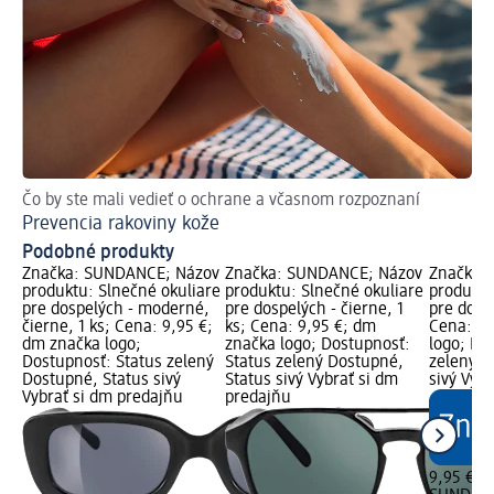
Čo by ste mali vedieť o ochrane a včasnom rozpoznaní
Vše
Prevencia rakoviny kože
Čo
Podobné produkty
Značka: SUNDANCE; Názov
Značka: SUNDANCE; Názov
Značka:
produktu: Slnečné okuliare
produktu: Slnečné okuliare
produktu
pre dospelých - moderné,
pre dospelých - čierne, 1
pre dosp
čierne, 1 ks; Cena: 9,95 €;
ks; Cena: 9,95 €; dm
Cena: 9,
dm značka logo;
značka logo; Dostupnosť:
logo; Do
Dostupnosť: Status zelený
Status zelený Dostupné,
zelený D
Dostupné, Status sivý
Status sivý Vybrať si dm
sivý Vyb
Vybrať si dm predajňu
predajňu
9,95 €