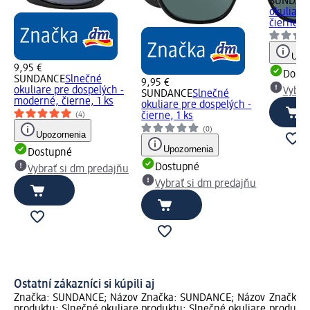
SUNDAN
okuliare
čierne
Upoz
9,95 €
Dost
SUNDANCE
Slnečné
9,95 €
okuliare pre dospelých -
Vybra
SUNDANCE
Slnečné
moderné, čierne, 1 ks
okuliare pre dospelých -
(4)
čierne, 1 ks
(0)
Upozornenia
Upozornenia
Dostupné
Dostupné
Vybrať si dm predajňu
Vybrať si dm predajňu
Ostatní zákazníci si kúpili aj
Značka: SUNDANCE; Názov
Značka: SUNDANCE; Názov
Značka:
produktu: Slnečné okuliare
produktu: Slnečné okuliare
produktu