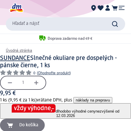
Hľadať a nájsť
Doprava zadarmo nad 49 €
Úvodná stránka
SUNDANCE
Slnečné okuliare pre dospelých -
pánske čierne, 1 ks
0
(
Ohodnoťte produkt
)
9,95 €
1 ks (9,95 € za 1 ks)
vrátane DPH, plus
náklady na prepravu
dlhodobo výhodné ceny
nezvýšené od
12.03.2026
Do košíka