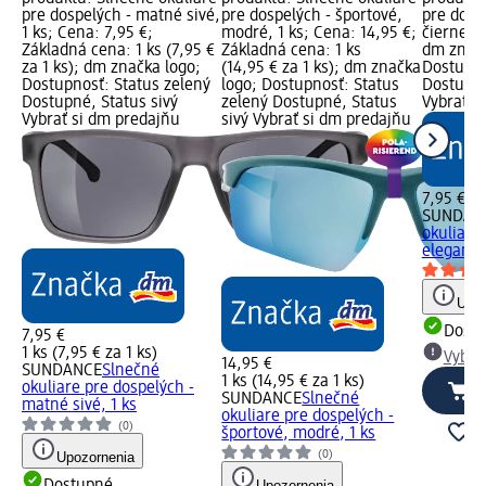
pre dospelých - matné sivé,
pre dospelých - športové,
pre dosp
1 ks; Cena: 7,95 €;
modré, 1 ks; Cena: 14,95 €;
čierne, 1
Základná cena: 1 ks (7,95 €
Základná cena: 1 ks
dm značk
za 1 ks); dm značka logo;
(14,95 € za 1 ks); dm značka
Dostupno
Dostupnosť: Status zelený
logo; Dostupnosť: Status
Dostupné
Dostupné, Status sivý
zelený Dostupné, Status
Vybrať s
Vybrať si dm predajňu
sivý Vybrať si dm predajňu
7,95 €
SUNDAN
okuliare
elegantn
Upoz
Dost
7,95 €
1 ks (7,95 € za 1 ks)
Vybra
14,95 €
SUNDANCE
Slnečné
1 ks (14,95 € za 1 ks)
okuliare pre dospelých -
SUNDANCE
Slnečné
matné sivé, 1 ks
okuliare pre dospelých -
(0)
športové, modré, 1 ks
(0)
Upozornenia
Upozornenia