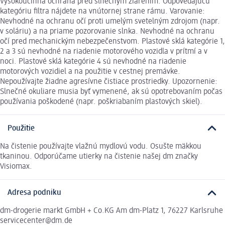
Vysokoúčinná ochrana pred slnečným žiarením. Odpovedajúcu
kategóriu ﬁltra nájdete na vnútornej strane rámu. Varovanie:
Nevhodné na ochranu očí proti umelým svetelným zdrojom (napr.
v soláriu) a na priame pozorovanie slnka. Nevhodné na ochranu
očí pred mechanickým nebezpečenstvom. Plastové sklá kategórie 1,
2 a 3 sú nevhodné na riadenie motorového vozidla v prítmí a v
noci. Plastové sklá kategórie 4 sú nevhodné na riadenie
motorových vozidiel a na použitie v cestnej premávke.
Nepoužívajte žiadne agresívne čistiace prostriedky. Upozornenie:
Slnečné okuliare musia byť vymenené, ak sú opotrebovaním počas
používania poškodené (napr. poškriabaním plastových skiel).
Použitie
Na čistenie používajte vlažnú mydlovú vodu. Osušte mäkkou
tkaninou. Odporúčame utierky na čistenie našej dm značky
Visiomax.
Adresa podniku
dm-drogerie markt GmbH + Co.KG Am dm-Platz 1, 76227 Karlsruhe
servicecenter@dm.de