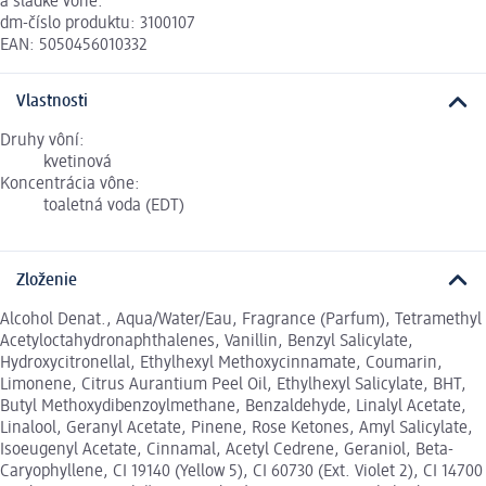
a sladké vône.
dm-číslo produktu: 3100107
EAN: 5050456010332
Vlastnosti
Druhy vôní:
kvetinová
Koncentrácia vône:
toaletná voda (EDT)
Zloženie
Alcohol Denat., Aqua/Water/Eau, Fragrance (Parfum), Tetramethyl
Acetyloctahydronaphthalenes, Vanillin, Benzyl Salicylate,
Hydroxycitronellal, Ethylhexyl Methoxycinnamate, Coumarin,
Limonene, Citrus Aurantium Peel Oil, Ethylhexyl Salicylate, BHT,
Butyl Methoxydibenzoylmethane, Benzaldehyde, Linalyl Acetate,
Linalool, Geranyl Acetate, Pinene, Rose Ketones, Amyl Salicylate,
Isoeugenyl Acetate, Cinnamal, Acetyl Cedrene, Geraniol, Beta-
Caryophyllene, CI 19140 (Yellow 5), CI 60730 (Ext. Violet 2), CI 14700