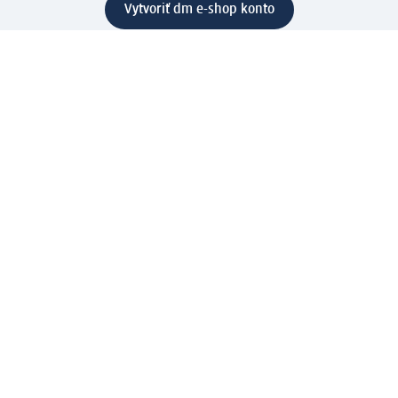
Vytvoriť dm e-shop konto
Pomoc
Výhody e-shopu
Zákaznícky servis
Zaslanie a dodanie
Vrátenie tovaru
Spoločnosť
O nás
Zodpovednosť
Práca a vzdelávanie
Tlačové stredisko
Cesta do dm dialogica
Centrálny sklad
Svet produktov
dm svet