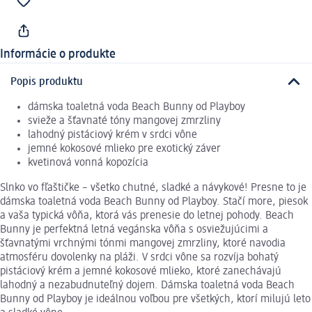
Informácie o produkte
Popis produktu
dámska toaletná voda Beach Bunny od Playboy
svieže a šťavnaté tóny mangovej zmrzliny
lahodný pistáciový krém v srdci vône
jemné kokosové mlieko pre exotický záver
kvetinová vonná kopozícia
Slnko vo fľaštičke – všetko chutné, sladké a návykové! Presne to je
dámska toaletná voda Beach Bunny od Playboy. Stačí more, piesok
a vaša typická vôňa, ktorá vás prenesie do letnej pohody. Beach
Bunny je perfektná letná vegánska vôňa s osviežujúcimi a
šťavnatými vrchnými tónmi mangovej zmrzliny, ktoré navodia
atmosféru dovolenky na pláži. V srdci vône sa rozvíja bohatý
pistáciový krém a jemné kokosové mlieko, ktoré zanechávajú
lahodný a nezabudnuteľný dojem. Dámska toaletná voda Beach
Bunny od Playboy je ideálnou voľbou pre všetkých, ktorí milujú leto