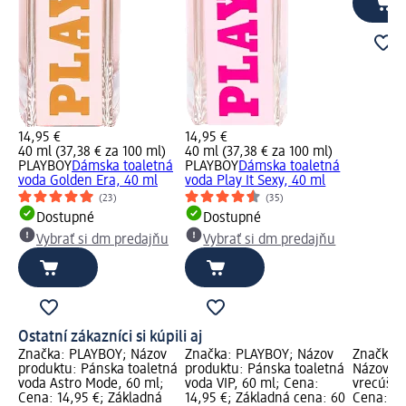
14,95 €
14,95 €
40 ml (37,38 € za 100 ml)
40 ml (37,38 € za 100 ml)
PLAYBOY
Dámska toaletná
PLAYBOY
Dámska toaletná
voda Golden Era, 40 ml
voda Play It Sexy, 40 ml
(23)
(35)
Dostupné
Dostupné
Vybrať si dm predajňu
Vybrať si dm predajňu
Ostatní zákazníci si kúpili aj
Značka: PLAYBOY; Názov
Značka: PLAYBOY; Názov
Značka: 
produktu: Pánska toaletná
produktu: Pánska toaletná
Názov pr
voda Astro Mode, 60 ml;
voda VIP, 60 ml; Cena:
vrecúška
Cena: 14,95 €; Základná
14,95 €; Základná cena: 60
Cena: 3,