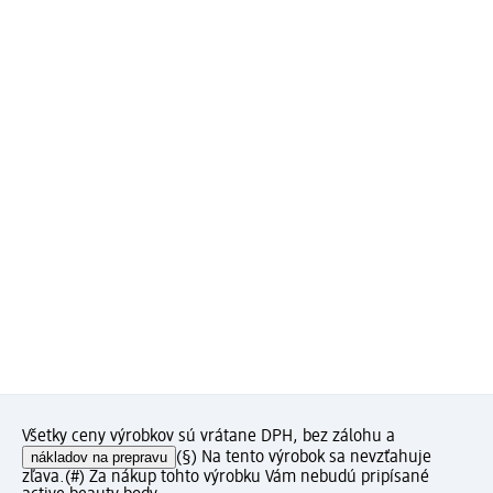
Všetky ceny výrobkov sú vrátane DPH, bez zálohu a
nákladov na prepravu
(§) Na tento výrobok sa nevzťahuje
zľava.
(#) Za nákup tohto výrobku Vám nebudú pripísané