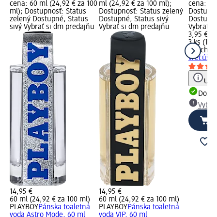
cena: 60 ml (24,92 € za 100
ml (24,92 € za 100 ml);
cena: 3 k
ml); Dostupnosť: Status
Dostupnosť: Status zelený
Dostupno
zelený Dostupné, Status
Dostupné, Status sivý
Dostupné
sivý Vybrať si dm predajňu
Vybrať si dm predajňu
Vybrať s
3,95 €
3 ks (1,32
Kuschel
vrecúška
Upoz
Dost
Vybra
14,95 €
14,95 €
60 ml (24,92 € za 100 ml)
60 ml (24,92 € za 100 ml)
PLAYBOY
Pánska toaletná
PLAYBOY
Pánska toaletná
voda Astro Mode, 60 ml
voda VIP, 60 ml