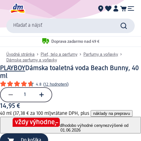
Hľadať a nájsť
Doprava zadarmo nad 49 €
Úvodná stránka
Pleť, telo a parfumy
Parfumy a voňavky
Dámske parfumy a voňavky
PLAYBOY
Dámska toaletná voda Beach Bunny, 40
ml
4.8
(
12 hodnotení
)
14,95 €
40 ml (37,38 € za 100 ml)
vrátane DPH, plus
náklady na prepravu
dlhodobo výhodné ceny
nezvýšené od
01.06.2026
Do košíka