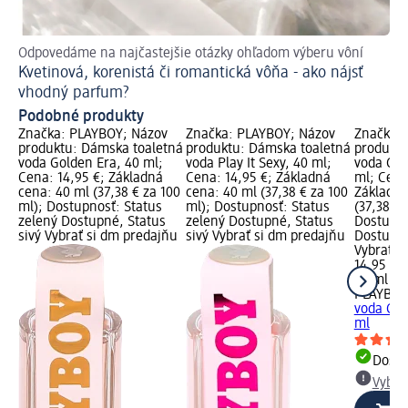
Odpovedáme na najčastejšie otázky ohľadom výberu vôní
Ta
Kvetinová, korenistá či romantická vôňa - ako nájsť
Ak
vhodný parfum?
Podobné produkty
Značka: PLAYBOY; Názov
Značka: PLAYBOY; Názov
Značka:
produktu: Dámska toaletná
produktu: Dámska toaletná
produktu
voda Golden Era, 40 ml;
voda Play It Sexy, 40 ml;
voda God
Cena: 14,95 €; Základná
Cena: 14,95 €; Základná
ml; Cena
cena: 40 ml (37,38 € za 100
cena: 40 ml (37,38 € za 100
Základná
ml); Dostupnosť: Status
ml); Dostupnosť: Status
(37,38 € 
zelený Dostupné, Status
zelený Dostupné, Status
Dostupno
sivý Vybrať si dm predajňu
sivý Vybrať si dm predajňu
Dostupné
Vybrať s
14,95 €
40 ml (37
PLAYBOY
voda God
ml
Dost
Vybra