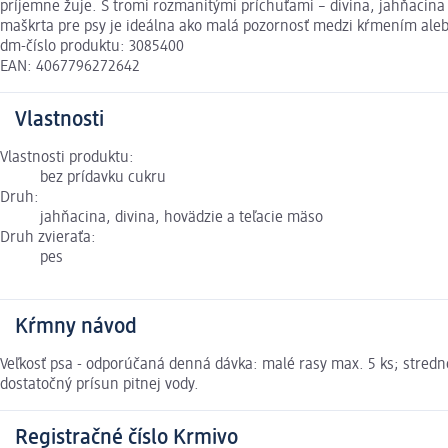
príjemne žuje. S tromi rozmanitými príchuťami – divina, jahňacin
maškrta pre psy je ideálna ako malá pozornosť medzi kŕmením aleb
dm-číslo produktu: 3085400
EAN: 4067796272642
Vlastnosti
Vlastnosti produktu:
bez prídavku cukru
Druh:
jahňacina, divina, hovädzie a teľacie mäso
Druh zvieraťa:
pes
Kŕmny návod
Veľkosť psa - odporúčaná denná dávka: malé rasy max. 5 ks; stredn
dostatočný prísun pitnej vody.
Registračné číslo Krmivo