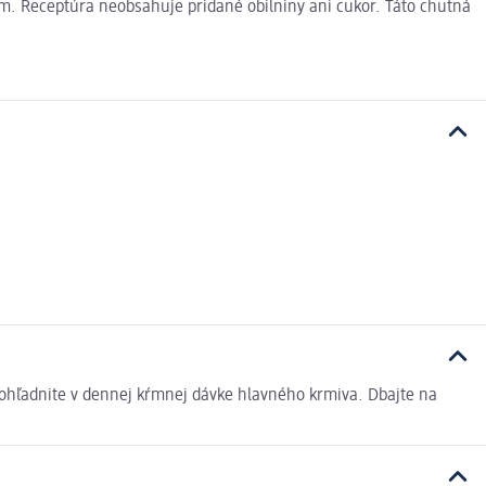
m. Receptúra neobsahuje pridané obilniny ani cukor. Táto chutná
zohľadnite v dennej kŕmnej dávke hlavného krmiva. Dbajte na