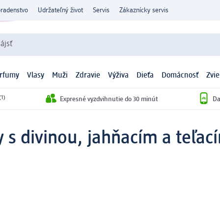
oradenstvo
Udržateľný život
Servis
Zákaznícky servis
ájsť
arfumy
Vlasy
Muži
Zdravie
Výživa
Dieťa
Domácnosť
Zvie
(1)
Expresné vyzdvihnutie do 30 minút
Da
 s divinou, jahňacím a teľa