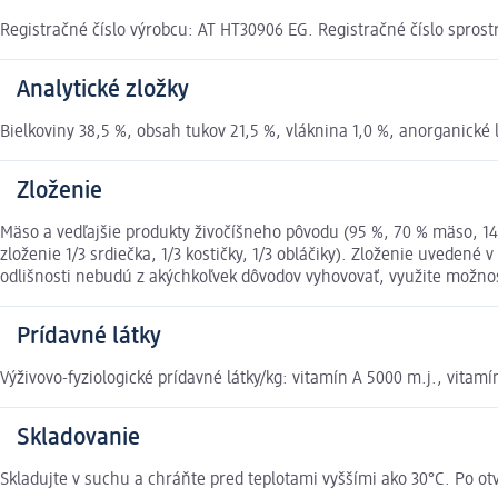
Registračné číslo výrobcu: AT HT30906 EG. Registračné číslo spros
Analytické zložky
Bielkoviny 38,5 %, obsah tukov 21,5 %, vláknina 1,0 %, anorganické l
Zloženie
Mäso a vedľajšie produkty živočíšneho pôvodu (95 %, 70 % mäso, 14 %
zloženie 1/3 srdiečka, 1/3 kostičky, 1/3 obláčiky). Zloženie uveden
odlišnosti nebudú z akýchkoľvek dôvodov vyhovovať, využite možn
Prídavné látky
Výživovo-fyziologické prídavné látky/kg: vitamín A 5000 m.j., vitam
Skladovanie
Skladujte v suchu a chráňte pred teplotami vyššími ako 30°C. Po ot