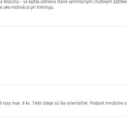
a a teľacina – sa každá odmena stane výnimočným chuťovým zážitko
o ako motivácia pri tréningu.
é rasy max. 8 ks. Tieto údaje sú iba orientačné. Podané množstvo 