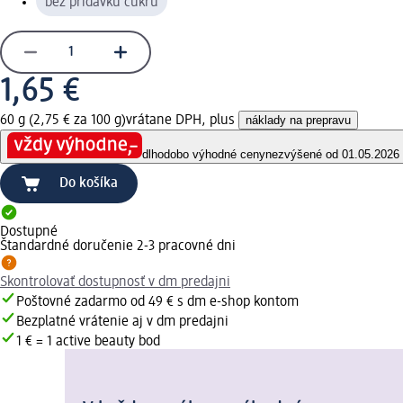
bez prídavku cukru
1,65 €
60 g (2,75 € za 100 g)
vrátane DPH, plus
náklady na prepravu
dlhodobo výhodné ceny
nezvýšené od 01.05.2026
Do košíka
Dostupné
Štandardné doručenie 2-3 pracovné dni
Skontrolovať dostupnosť v dm predajni
Poštovné zadarmo od 49 € s dm e-shop kontom
Bezplatné vrátenie aj v dm predajni
1 € = 1 active beauty bod