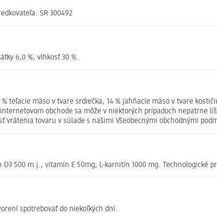
tredkovateľa: SR 300492
átky 6,0 %, vlhkosť 30 %.
 teľacie mäso v tvare srdiečka, 14 % jahňacie mäso v tvare kostičiek
é v internetovom obchode sa môže v niektorých prípadoch nepatrne lí
osť vrátenia tovaru v súlade s našimi Všeobecnými obchodnými pod
ín D3 500 m.j., vitamín E 50mg; L-karnitín 1000 mg. Technologické pr
vorení spotrebovať do niekoľkých dní.