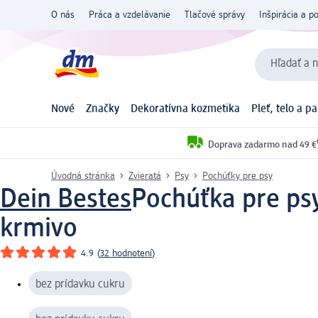
O nás
Práca a vzdelávanie
Tlačové správy
Inšpirácia a p
Hľadať a n
Nové
Značky
Dekoratívna kozmetika
Pleť, telo a p
Doprava zadarmo nad 49 €
Úvodná stránka
Zvieratá
Psy
Pochúťky pre psy
Dein Bestes
Pochúťka pre psy
krmivo
4.9
(
32 hodnotení
)
bez prídavku cukru