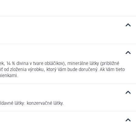
, 14 % divina v tvare obláčikov), minerálne látky (približné
šiť od zloženia výrobku, ktorý Vám bude doručený. Ak Vám tieto
mienkami.
ídavné látky: konzervačné látky.