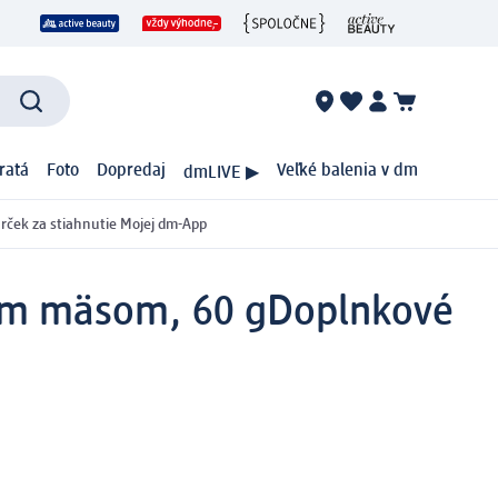
ratá
Foto
Dopredaj
Veľké balenia v dm
dmLIVE ▶
rček za stiahnutie Mojej dm-App
cím mäsom, 60 g
Doplnkové