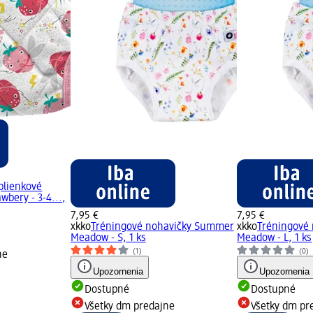
plienkové
wbery - 3-4...,
7,95 €
7,95 €
xkko
Tréningové nohavičky Summer
xkko
Tréningové
Meadow - S, 1 ks
Meadow - L, 1 ks
(1)
(0)
ne
Upozornenia
Upozornenia
Dostupné
Dostupné
Všetky dm predajne
Všetky dm pr