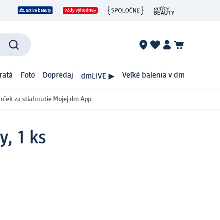
ratá
Foto
Dopredaj
Veľké balenia v dm
dmLIVE ▶
rček za stiahnutie Mojej dm-App
, 1 ks