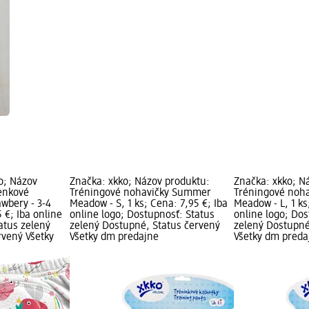
o; Názov
Značka: xkko; Názov produktu:
Značka: xkko; N
ienkové
Tréningové nohavičky Summer
Tréningové noh
wbery - 3-4
Meadow - S, 1 ks; Cena: 7,95 €; Iba
Meadow - L, 1 ks
5 €; Iba online
online logo; Dostupnosť: Status
online logo; Dos
atus zelený
zelený Dostupné, Status červený
zelený Dostupné
rvený Všetky
Všetky dm predajne
Všetky dm preda