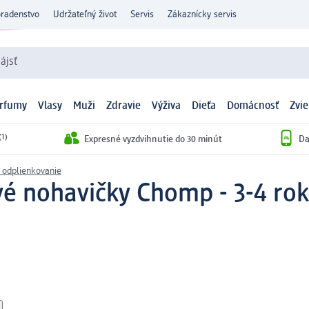
oradenstvo
Udržateľný život
Servis
Zákaznícky servis
ájsť
arfumy
Vlasy
Muži
Zdravie
Výživa
Dieťa
Domácnosť
Zvie
(1)
Expresné vyzdvihnutie do 30 minút
Da
 odplienkovanie
é nohavičky Chomp - 3-4 roky