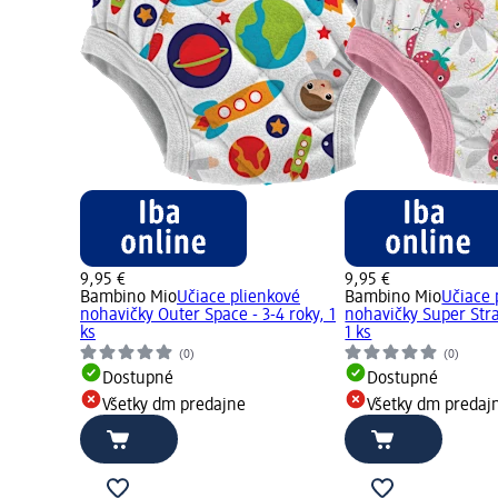
9,95 €
9,95 €
Bambino Mio
Učiace plienkové
Bambino Mio
Učiace 
nohavičky Outer Space - 3-4 roky, 1
nohavičky Super Stra
ks
1 ks
(0)
(0)
Dostupné
Dostupné
Všetky dm predajne
Všetky dm predaj