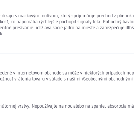
izajn s mackovým motívom, ktorý spríjemňuje prechod z plienok na
kosť, čo napomáha rýchlejšie pochopiť signály tela. Pohodlný bavln
ecentné prešívanie udržiava sacie jadro na mieste a zabezpečuje dl
k.
edené v internetovom obchode sa môže v niektorých prípadoch nepa
 možnosť vrátenia tovaru v súlade s našimi Všeobecnými obchodným
 vnútornej vrstvy. Nepoužívajte na noc alebo na spanie, absorpcia