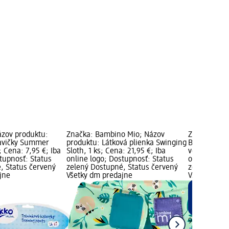
ázov produktu:
Značka: Bambino Mio; Názov
Značka: xkk
avičky Summer
produktu: Látková plienka Swinging
Bavlnené pl
; Cena: 7,95 €; Iba
Sloth, 1 ks; Cena: 21,95 €; Iba
veľkosť M, 1
tupnosť: Status
online logo; Dostupnosť: Status
online logo
, Status červený
zelený Dostupné, Status červený
zelený Dost
jne
Všetky dm predajne
Všetky dm p
9,95 €