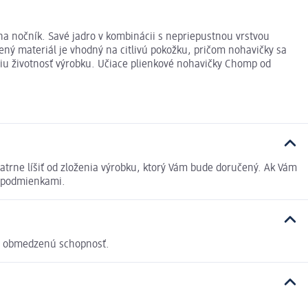
 nočník. Savé jadro v kombinácii s nepriepustnou vrstvou
ený materiál je vhodný na citlivú pokožku, pričom nohavičky sa
hšiu životnosť výrobku. Učiace plienkové nohavičky Chomp od
trne líšiť od zloženia výrobku, ktorý Vám bude doručený. Ak Vám
i podmienkami.
 má obmedzenú schopnosť.