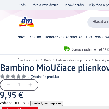
O nás
Práca a vzdelávanie
Tlačové správy
Inšpirácia a p
Hľadať a n
Nové
Značky
Dekoratívna kozmetika
Pleť, telo a p
Doprava zadarmo nad 49 €
Úvodná stránka
Dieťa
Detská výbava a potreby
Nočníky a
Bambino Mio
Učiace plienkov
0
(
Ohodnoťte produkt
)
9,95 €
vrátane DPH, plus
náklady na prepravu