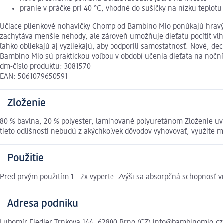
pranie v práčke pri 40 °C, vhodné do sušičky na nízku teplotu
Učiace plienkové nohavičky Chomp od Bambino Mio ponúkajú hravý d
zachytáva menšie nehody, ale zároveň umožňuje dieťaťu pocítiť vlh
ľahko obliekajú aj vyzliekajú, aby podporili samostatnosť. Nové, d
Bambino Mio sú praktickou voľbou v období učenia dieťaťa na noční
dm-číslo produktu: 3081570
EAN: 5061079650591
Zloženie
80 % bavlna, 20 % polyester, laminované polyuretánom Zloženie uv
tieto odlišnosti nebudú z akýchkoľvek dôvodov vyhovovať, využite
Použitie
Pred prvým použitím 1 - 2x vyperte. Zvýši sa absorpčná schopnosť
Adresa podniku
Lubomír Fiedler Trnkova 144, 62800 Brno (CZ) info@bambinomio.cz