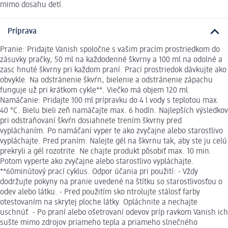
mimo dosahu detí.
Príprava
Pranie: Pridajte Vanish spoločne s vašim pracím prostriedkom do
zásuvky pračky, 50 ml na každodenné škvrny a 100 ml na odolné a
zasc hnuté škvrny pri každom praní. Prací prostriedok dávkujte ako
obvykle. Na odstránenie škvŕn, bielenie a odstránenie zápachu
funguje už pri krátkom cykle**. Viečko má objem 120 ml.
Namáčanie: Pridajte 100 ml prípravku do 4 l vody s teplotou max.
40 °C. Bielu bieli zeň namáčajte max. 6 hodín. Najlepších výsledkov
pri odstraňovaní škvŕn dosiahnete trením škvrny pred
vypláchaním. Po namáčaní vyper te ako zvyčajne alebo starostlivo
vypláchajte. Pred praním: Nalejte gél na škvrnu tak, aby ste ju celú
prekryli a gél rozotrite. Ne chajte produkt pôsobiť max. 10 min.
Potom vyperte ako zvyčajne alebo starostlivo vypláchajte.
**60minútový prací cyklus. Odpor účania pri použití: - Vždy
dodržujte pokyny na pranie uvedené na štítku so starostlivosťou o
odev alebo látku. - Pred použitím sko ntrolujte stálosť farby
otestovaním na skrytej ploche látky. Opláchnite a nechajte
uschnúť. - Po praní alebo ošetrovaní odevov príp ravkom Vanish ich
sušte mimo zdrojov priameho tepla a priameho slnečného