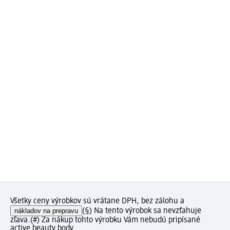
Všetky ceny výrobkov sú vrátane DPH, bez zálohu a
nákladov na prepravu
(§) Na tento výrobok sa nevzťahuje
zľava.
(#) Za nákup tohto výrobku Vám nebudú pripísané
active beauty body.