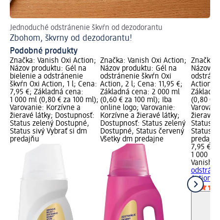
Jednoduché odstránenie škvŕn od dezodorantu
Ri
Zbohom, škvrny od dezodorantu!
Sp
Podobné produkty
Značka: Vanish Oxi Action;
Značka: Vanish Oxi Action;
Značka: 
Názov produktu: Gél na
Názov produktu: Gél na
Názov pr
bielenie a odstránenie
odstránenie škvŕn Oxi
odstráne
škvŕn Oxi Action, 1 l; Cena:
Action, 2 l; Cena: 11,95 €;
Action, 1
7,95 €; Základná cena:
Základná cena: 2 000 ml
Základná
1 000 ml (0,80 € za 100 ml);
(0,60 € za 100 ml); Iba
(0,80 € z
Varovanie: Korzívne a
online logo; Varovanie:
Varovani
žieravé látky; Dostupnosť:
Korzívne a žieravé látky;
žieravé 
Status zelený Dostupné,
Dostupnosť: Status zelený
Status z
Status sivý Vybrať si dm
Dostupné, Status červený
Status si
predajňu
Všetky dm predajne
predajň
7,95 €
1 000 ml 
Vanish O
odstráne
Action, 1 