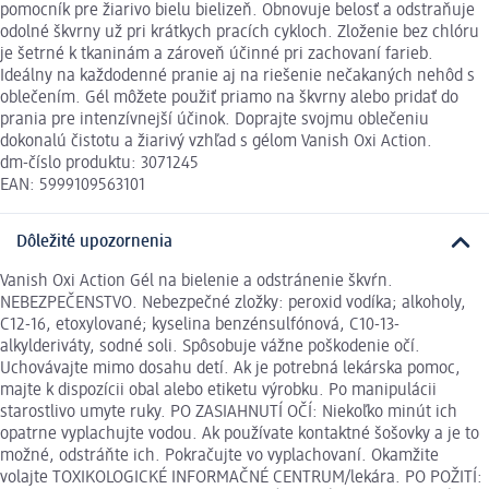
pomocník pre žiarivo bielu bielizeň. Obnovuje belosť a odstraňuje
odolné škvrny už pri krátkych pracích cykloch. Zloženie bez chlóru
je šetrné k tkaninám a zároveň účinné pri zachovaní farieb.
Ideálny na každodenné pranie aj na riešenie nečakaných nehôd s
oblečením. Gél môžete použiť priamo na škvrny alebo pridať do
prania pre intenzívnejší účinok. Doprajte svojmu oblečeniu
dokonalú čistotu a žiarivý vzhľad s gélom Vanish Oxi Action.
dm-číslo produktu: 3071245
EAN: 5999109563101
Dôležité upozornenia
Vanish Oxi Action Gél na bielenie a odstránenie škvŕn.
NEBEZPEČENSTVO. Nebezpečné zložky: peroxid vodíka; alkoholy,
C12-16, etoxylované; kyselina benzénsulfónová, C10-13-
alkylderiváty, sodné soli. Spôsobuje vážne poškodenie očí.
Uchovávajte mimo dosahu detí. Ak je potrebná lekárska pomoc,
majte k dispozícii obal alebo etiketu výrobku. Po manipulácii
starostlivo umyte ruky. PO ZASIAHNUTÍ OČÍ: Niekoľko minút ich
opatrne vyplachujte vodou. Ak používate kontaktné šošovky a je to
možné, odstráňte ich. Pokračujte vo vyplachovaní. Okamžite
volajte TOXIKOLOGICKÉ INFORMAČNÉ CENTRUM/lekára. PO POŽITÍ: