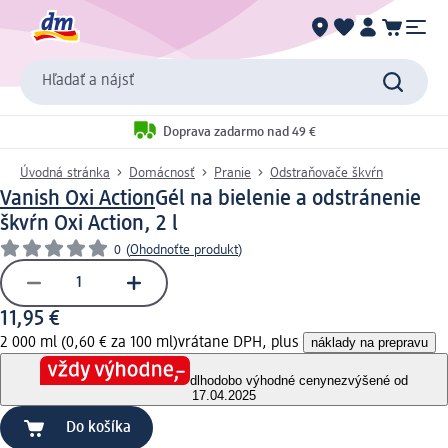
Hľadať a nájsť
Doprava zadarmo nad 49 €
Úvodná stránka
Domácnosť
Pranie
Odstraňovače škvŕn
Vanish Oxi Action
Gél na bielenie a odstránenie
škvŕn Oxi Action, 2 l
0
(
Ohodnoťte produkt
)
11,95 €
2 000 ml (0,60 € za 100 ml)
vrátane DPH, plus
náklady na prepravu
dlhodobo výhodné ceny
nezvýšené od
17.04.2025
Do košíka