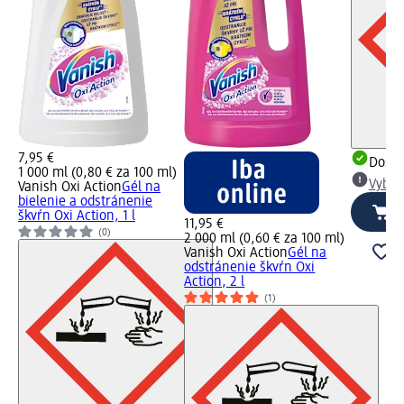
7,95 €
Dost
1 000 ml (0,80 € za 100 ml)
Vybra
Vanish Oxi Action
Gél na
bielenie a odstránenie
škvŕn Oxi Action, 1 l
11,95 €
(0)
2 000 ml (0,60 € za 100 ml)
Vanish Oxi Action
Gél na
odstránenie škvŕn Oxi
Action, 2 l
(1)