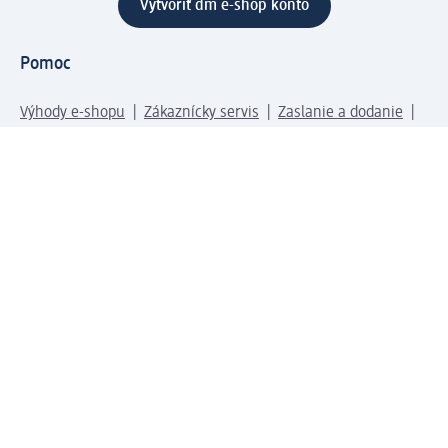
Vytvoriť dm e-shop konto
Pomoc
Výhody e-shopu
Zákaznícky servis
Zaslanie a dodanie
Vrátenie tovaru
Spoločnosť
O nás
Zodpovednosť
Práca a vzdelávanie
Tlačové stredisko
Cesta do dm dialogica
Centrálny sklad
Svet produktov
dm svet