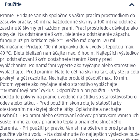
Použitie
Pranie: Pridajte Vanish spoločne s vašim pracím prostriedkom do
zásuvky pračky, 50 ml na každodenné škvrny a 100 ml na odolné a
zaschnuté škvrny pri každom praní. Prací prostriedok dávkujte ako
obvykle. Na odstránenie škvŕn, bielenie a odstránenie zápachu
funguje už pri krátkom cykle**. Viečko má objem 120 ml.
Namáčanie: Pridajte 100 ml prípravku do 4 l vody s teplotou max.
40 °C. Bielu bielizeň namáčajte max. 6 hodín. Najlepších výsledkov
pri odstraňovaní škvŕn dosiahnete trením škvrny pred
vypláchaním. Po namáčaní vyperte ako zvyčajne alebo starostlivo
vypláchajte. Pred praním: Nalejte gél na škvrnu tak, aby ste ju celú
prekryli a gél rozotrite. Nechajte produkt pôsobiť max. 10 min.
Potom vyperte ako zvyčajne alebo starostlivo vypláchajte.
**60minútový prací cyklus. Odporúčania pri použití: - Vždy
dodržujte pokyny na pranie uvedené na štítku so starostlivosťou o
odev alebo látku. - Pred použitím skontrolujte stálosť farby
otestovaním na skrytej ploche látky. Opláchnite a nechajte
uschnúť. - Po praní alebo ošetrovaní odevov prípravkom Vanish ich
sušte mimo zdrojov priameho tepla a priameho slnečného
žiarenia. - Pri použití prípravku Vanish na ošetrenie pred praním
použite vlažnú vodu. - Na dosiahnutie čo najlepších výsledkov bude