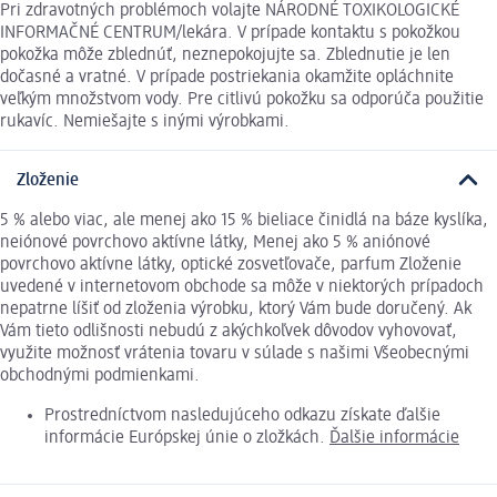
Pri zdravotných problémoch volajte NÁRODNÉ TOXIKOLOGICKÉ
INFORMAČNÉ CENTRUM/lekára. V prípade kontaktu s pokožkou
pokožka môže zblednúť, neznepokojujte sa. Zblednutie je len
dočasné a vratné. V prípade postriekania okamžite opláchnite
veľkým množstvom vody. Pre citlivú pokožku sa odporúča použitie
rukavíc. Nemiešajte s inými výrobkami.
Zloženie
5 % alebo viac, ale menej ako 15 % bieliace činidlá na báze kyslíka,
neiónové povrchovo aktívne látky, Menej ako 5 % aniónové
povrchovo aktívne látky, optické zosvetľovače, parfum Zloženie
uvedené v internetovom obchode sa môže v niektorých prípadoch
nepatrne líšiť od zloženia výrobku, ktorý Vám bude doručený. Ak
Vám tieto odlišnosti nebudú z akýchkoľvek dôvodov vyhovovať,
využite možnosť vrátenia tovaru v súlade s našimi Všeobecnými
obchodnými podmienkami.
Prostredníctvom nasledujúceho odkazu získate ďalšie
informácie Európskej únie o zložkách.
Ďalšie informácie