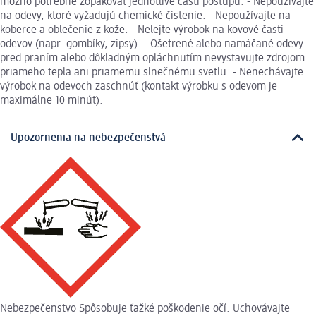
možno potrebné zopakovať jednotlivé časti postupu. - Nepoužívajte
na odevy, ktoré vyžadujú chemické čistenie. - Nepoužívajte na
koberce a oblečenie z kože. - Nelejte výrobok na kovové časti
odevov (napr. gombíky, zipsy). - Ošetrené alebo namáčané odevy
pred praním alebo dôkladným opláchnutím nevystavujte zdrojom
priameho tepla ani priamemu slnečnému svetlu. - Nenechávajte
výrobok na odevoch zaschnúť (kontakt výrobku s odevom je
maximálne 10 minút).
Upozornenia na nebezpečenstvá
Nebezpečenstvo Spôsobuje ťažké poškodenie očí. Uchovávajte