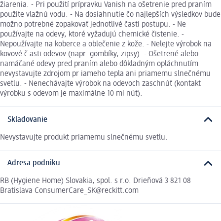
žiarenia. - Pri použití prípravku Vanish na ošetrenie pred praním
použite vlažnú vodu. - Na dosiahnutie čo najlepších výsledkov bude
možno potrebné zopakovať jednotlivé časti postupu. - Ne
používajte na odevy, ktoré vyžadujú chemické čistenie. -
Nepoužívajte na koberce a oblečenie z kože. - Nelejte výrobok na
kovové č asti odevov (napr. gombíky, zipsy). - Ošetrené alebo
namáčané odevy pred praním alebo dôkladným opláchnutím
nevystavujte zdrojom pr iameho tepla ani priamemu slnečnému
svetlu. - Nenechávajte výrobok na odevoch zaschnúť (kontakt
výrobku s odevom je maximálne 10 mi nút).
Skladovanie
Nevystavujte produkt priamemu slnečnému svetlu.
Adresa podniku
RB (Hygiene Home) Slovakia, spol. s r.o. Drieňová 3 821 08
Bratislava ConsumerCare_SK@reckitt.com