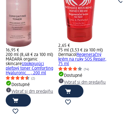
2,65 €
16,95 €
75 ml (3,53 € za 100 ml)
200 ml (8,48 € za 100 ml)
Dermacol
Regeneračný
MÁDARA organic
krém na ruky SOS Repair,
skincare
Upokojujúci
75 ml
pleťový toner Comforting
(14)
Hyaluronic..., 200 ml
Dostupné
(2)
Vybrať si dm predajňu
Dostupné
Vybrať si dm predajňu