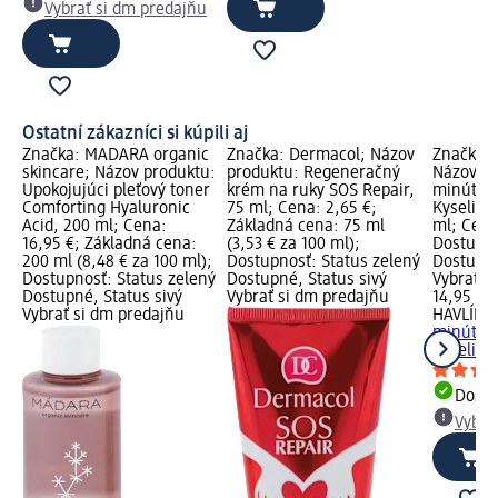
Vybrať si dm predajňu
Ostatní zákazníci si kúpili aj
Značka: MÁDARA organic
Značka: Dermacol; Názov
Značka:
skincare; Názov produktu:
produktu: Regeneračný
Názov pr
Upokojujúci pleťový toner
krém na ruky SOS Repair,
minútov
Comforting Hyaluronic
75 ml; Cena: 2,65 €;
Kyselina
Acid, 200 ml; Cena:
Základná cena: 75 ml
ml; Cena
16,95 €; Základná cena:
(3,53 € za 100 ml);
Dostupno
200 ml (8,48 € za 100 ml);
Dostupnosť: Status zelený
Dostupné
Dostupnosť: Status zelený
Dostupné, Status sivý
Vybrať s
Dostupné, Status sivý
Vybrať si dm predajňu
14,95 €
Vybrať si dm predajňu
HAVLÍK 
minútov
Kyselina.
Dost
Vybra