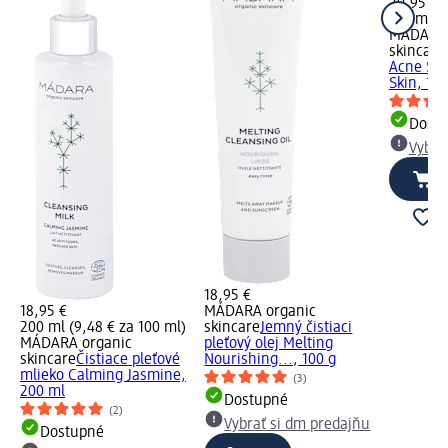
20,95 €
140 ml (1
MÁDARA 
skincare
Acne Seb
Skin, 14
Dost
Vybra
18,95 €
18,95 €
MÁDARA organic
200 ml (9,48 € za 100 ml)
skincare
Jemný čistiaci
MÁDARA organic
pleťový olej Melting
skincare
Čistiace pleťové
Nourishing..., 100 g
mlieko Calming Jasmine,
(3)
200 ml
Dostupné
(2)
Vybrať si dm predajňu
Dostupné