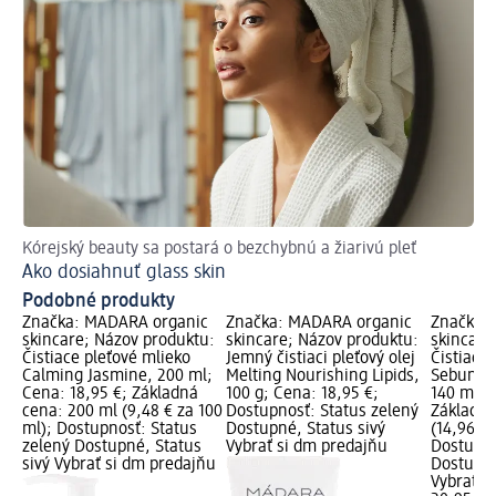
Kórejský beauty sa postará o bezchybnú a žiarivú pleť
Ako dosiahnuť glass skin
Podobné produkty
Značka: MÁDARA organic
Značka: MÁDARA organic
Značka:
skincare; Názov produktu:
skincare; Názov produktu:
skincare
Čistiace pleťové mlieko
Jemný čistiaci pleťový olej
Čistiaci 
Calming Jasmine, 200 ml;
Melting Nourishing Lipids,
Sebum Co
Cena: 18,95 €; Základná
100 g; Cena: 18,95 €;
140 ml; 
cena: 200 ml (9,48 € za 100
Dostupnosť: Status zelený
Základná
ml); Dostupnosť: Status
Dostupné, Status sivý
(14,96 € 
zelený Dostupné, Status
Vybrať si dm predajňu
Dostupno
sivý Vybrať si dm predajňu
Dostupné
Vybrať s