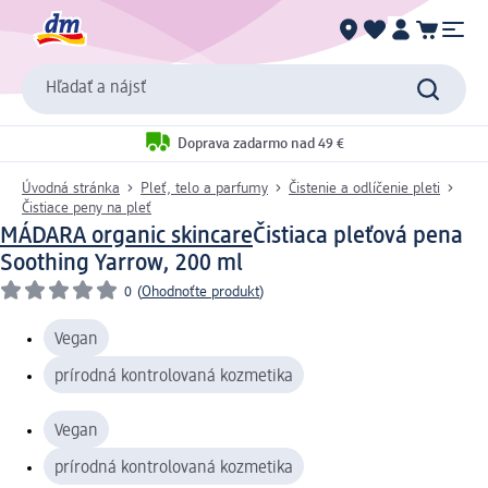
Hľadať a nájsť
Doprava zadarmo nad 49 €
Úvodná stránka
Pleť, telo a parfumy
Čistenie a odlíčenie pleti
Čistiace peny na pleť
MÁDARA organic skincare
Čistiaca pleťová pena
Soothing Yarrow, 200 ml
0
(
Ohodnoťte produkt
)
Vegan
prírodná kontrolovaná kozmetika
Vegan
prírodná kontrolovaná kozmetika