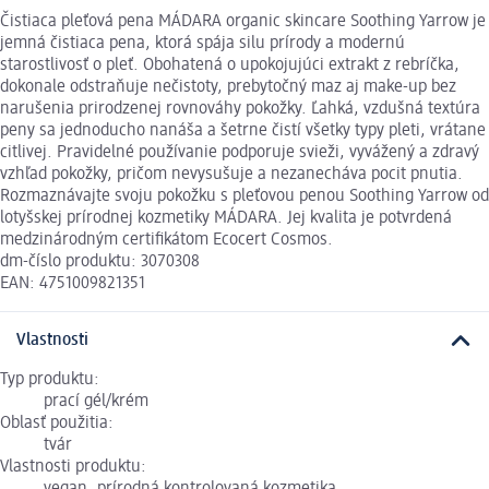
Čistiaca pleťová pena MÁDARA organic skincare Soothing Yarrow je
jemná čistiaca pena, ktorá spája silu prírody a modernú
starostlivosť o pleť. Obohatená o upokojujúci extrakt z rebríčka,
dokonale odstraňuje nečistoty, prebytočný maz aj make-up bez
narušenia prirodzenej rovnováhy pokožky. Ľahká, vzdušná textúra
peny sa jednoducho nanáša a šetrne čistí všetky typy pleti, vrátane
citlivej. Pravidelné používanie podporuje svieži, vyvážený a zdravý
vzhľad pokožky, pričom nevysušuje a nezanecháva pocit pnutia.
Rozmaznávajte svoju pokožku s pleťovou penou Soothing Yarrow od
lotyšskej prírodnej kozmetiky MÁDARA. Jej kvalita je potvrdená
medzinárodným certifikátom Ecocert Cosmos.
dm-číslo produktu: 3070308
EAN: 4751009821351
Vlastnosti
Typ produktu:
prací gél/krém
Oblasť použitia:
tvár
Vlastnosti produktu: