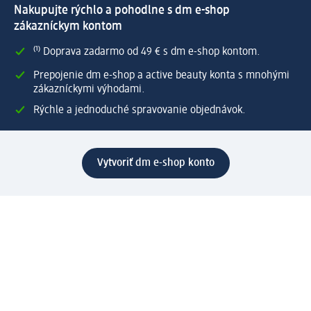
Nakupujte rýchlo a pohodlne s dm e-shop
zákazníckym kontom
⁽¹⁾ Doprava zadarmo od 49 € s dm e-shop kontom.
Prepojenie dm e-shop a active beauty konta s mnohými
zákazníckymi výhodami.
Rýchle a jednoduché spravovanie objednávok.
Vytvoriť dm e-shop konto
Pomoc
Výhody e-shopu
Zákaznícky servis
Zaslanie a dodanie
Vrátenie tovaru
Spoločnosť