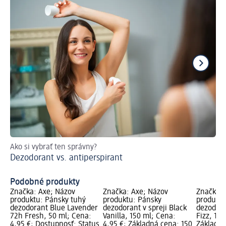
Ako si vybrať ten správny?
Vý
Dezodorant vs. antiperspirant
Pr
Podobné produkty
Značka: Axe; Názov
Značka: Axe; Názov
Značka: 
produktu: Pánsky tuhý
produktu: Pánsky
produktu
dezodorant Blue Lavender
dezodorant v spreji Black
dezodora
72h Fresh, 50 ml; Cena:
Vanilla, 150 ml; Cena:
Fizz, 150
4,95 €; Dostupnosť: Status
4,95 €; Základná cena: 150
Základná