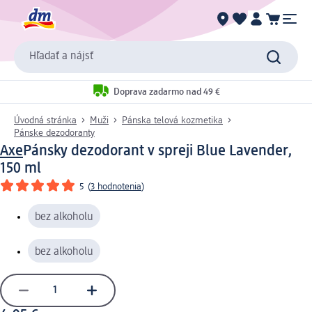
Hľadať a nájsť
Doprava zadarmo nad 49 €
Úvodná stránka
Muži
Pánska telová kozmetika
Pánske dezodoranty
Axe
Pánsky dezodorant v spreji Blue Lavender,
150 ml
5
(
3 hodnotenia
)
bez alkoholu
bez alkoholu