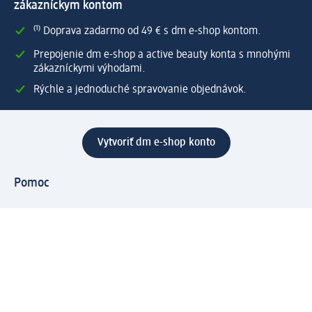
zákazníckym kontom
⁽¹⁾ Doprava zadarmo od 49 € s dm e-shop kontom.
Prepojenie dm e-shop a active beauty konta s mnohými
zákazníckymi výhodami.
Rýchle a jednoduché spravovanie objednávok.
Vytvoriť dm e-shop konto
Pomoc
Výhody e-shopu
Zákaznícky servis
Zaslanie a dodanie
Vrátenie tovaru
Spoločnosť
O nás
Zodpovednosť
Práca a vzdelávanie