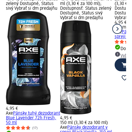
zelený Dostupné, Status
ml (3,30 € za 100 ml);
(3,30 € z
sivý Vybrať si dm predajňu
Dostupnosť: Status zelený
Dostupno
Dostupné, Status sivý
Dostupné
Vybrať si dm predajňu
Vybrať s
4,95 €
150 ml (3
Axe
Páns
spreji Ch
Dost
Vybra
4,95 €
Axe
Pánsky tuhý dezodorant
Blue Lavender 72h Fresh,
4,95 €
50 ml
150 ml (3,30 € za 100 ml)
Axe
Pánsky dezodorant v
(17)