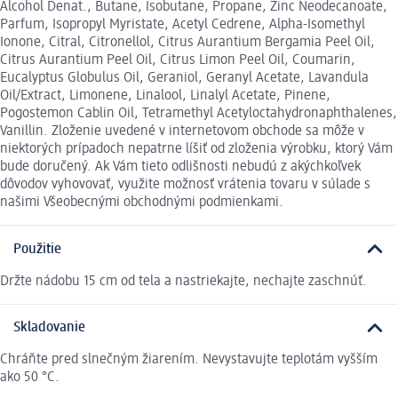
Alcohol Denat., Butane, Isobutane, Propane, Zinc Neodecanoate,
Parfum, Isopropyl Myristate, Acetyl Cedrene, Alpha-Isomethyl
Ionone, Citral, Citronellol, Citrus Aurantium Bergamia Peel Oil,
Citrus Aurantium Peel Oil, Citrus Limon Peel Oil, Coumarin,
Eucalyptus Globulus Oil, Geraniol, Geranyl Acetate, Lavandula
Oil/Extract, Limonene, Linalool, Linalyl Acetate, Pinene,
Pogostemon Cablin Oil, Tetramethyl Acetyloctahydronaphthalenes,
Vanillin. Zloženie uvedené v internetovom obchode sa môže v
niektorých prípadoch nepatrne líšiť od zloženia výrobku, ktorý Vám
bude doručený. Ak Vám tieto odlišnosti nebudú z akýchkoľvek
dôvodov vyhovovať, využite možnosť vrátenia tovaru v súlade s
našimi Všeobecnými obchodnými podmienkami.
Použitie
Držte nádobu 15 cm od tela a nastriekajte, nechajte zaschnúť.
Skladovanie
Chráňte pred slnečným žiarením. Nevystavujte teplotám vyšším
ako 50 °C.