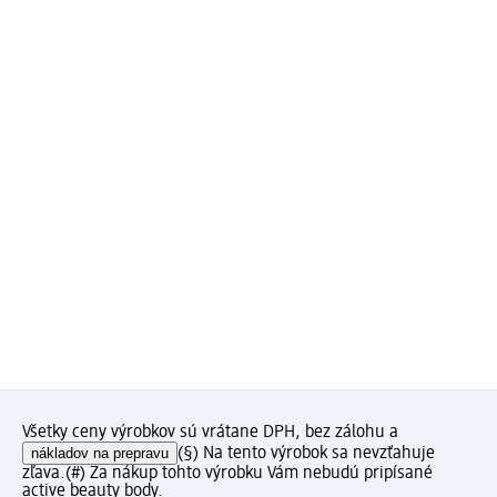
Všetky ceny výrobkov sú vrátane DPH, bez zálohu a
nákladov na prepravu
(§) Na tento výrobok sa nevzťahuje
zľava.
(#) Za nákup tohto výrobku Vám nebudú pripísané
active beauty body.