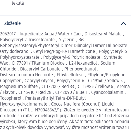
tekutá
Zloženie
2062017 - Ingredients: Aqua / Water / Eau , Diisostearyl Malate ,
Polyglyceryl-2 Triisostearate , Glycerin , Bis-
Behenyl/Isostearyl/Phytosteryl Dimer Dilinoleyl Dimer Dilinoleate ,
Octyldodecanol , Cetyl Peg/Ppg-10/1 Dimethicone , Polyglyceryl- 6
Polyhydroxystearate , Polyglyceryl-6 Polyricinoleate , Synthetic
Wax , Ci 77891 / Titanium Dioxide , 1,2-Hexanediol , Sodium
Chloride , Dicaprylyl Carbonate , Phenoxyethanol ,
Disteardimonium Hectorite , Ethylcellulose , Ethylene/Propylene
Copolymer , Caprylyl Glycol , Polyglycerin-6 , Ci 19140 / Yellow 5 ,
Magnesium Sulfate , Ci 17200 / Red 33 , Ci 15985 / Yellow 6 , Aroma
/ Flavor , Ci 45410 / Red 28 , Ci 42090 / Blue 1 , Cyanocobalamin ,
Tocopherol , Pentaerythrityl Tetra-Di-T-Butyl
Hydroxyhydrocinnamate , Cocos Nucifera (Coconut) Liquid
Endosperm (F.I.L. N70048342/1). Zloženie uvedené v internetovom
obchode sa môže v niektorých prípadoch nepatrne líšiť od zloženia
výrobku, ktorý Vám bude doručený. Ak Vám tieto odlišnosti nebudú
z akýchkoľvek dôvodov vyhovovať, využite možnosť vrátenia tovaru