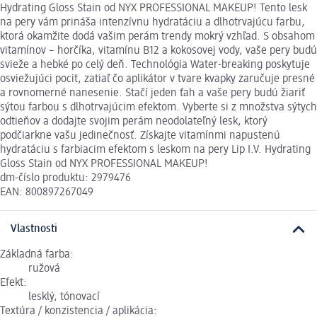
Hydrating Gloss Stain od NYX PROFESSIONAL MAKEUP! Tento lesk
na pery vám prináša intenzívnu hydratáciu a dlhotrvajúcu farbu,
ktorá okamžite dodá vašim perám trendy mokrý vzhľad. S obsahom
vitamínov – horčíka, vitamínu B12 a kokosovej vody, vaše pery budú
svieže a hebké po celý deň. Technológia Water-breaking poskytuje
osviežujúci pocit, zatiaľ čo aplikátor v tvare kvapky zaručuje presné
a rovnomerné nanesenie. Stačí jeden ťah a vaše pery budú žiariť
sýtou farbou s dlhotrvajúcim efektom. Vyberte si z množstva sýtych
odtieňov a dodajte svojim perám neodolateľný lesk, ktorý
podčiarkne vašu jedinečnosť. Získajte vitamínmi napustenú
hydratáciu s farbiacim efektom s leskom na pery Lip I.V. Hydrating
Gloss Stain od NYX PROFESSIONAL MAKEUP!
dm-číslo produktu: 2979476
EAN: 800897267049
Vlastnosti
Základná farba:
ružová
Efekt:
lesklý, tónovací
Textúra / konzistencia / aplikácia: