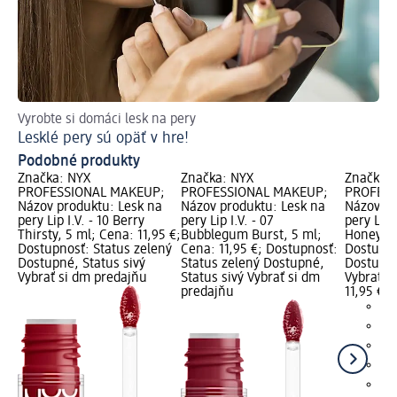
Vyrobte si domáci lesk na pery
Ti
Lesklé pery sú opäť v hre!
Vy
Podobné produkty
Značka: NYX
Značka: NYX
Značka:
PROFESSIONAL MAKEUP;
PROFESSIONAL MAKEUP;
PROFESS
Názov produktu: Lesk na
Názov produktu: Lesk na
Názov pr
pery Lip I.V. - 10 Berry
pery Lip I.V. - 07
pery Lip 
Thirsty, 5 ml; Cena: 11,95 €;
Bubblegum Burst, 5 ml;
Honey, 5
Dostupnosť: Status zelený
Cena: 11,95 €; Dostupnosť:
Dostupno
Dostupné, Status sivý
Status zelený Dostupné,
Dostupné
Vybrať si dm predajňu
Status sivý Vybrať si dm
Vybrať s
predajňu
11,95 €