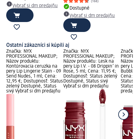
(168)
Vybrať si dm predajňu
Dostupné
Vybrať si dm predajňu
Ostatní zákazníci si kúpili aj
Značka: NYX
Značka: NYX
Značka:
PROFESSIONAL MAKEUP;
PROFESSIONAL MAKEUP;
PROFESS
Názov produktu:
Názov produktu: Lesk na
Názov pr
Kontúrovacia ceruzka na
pery Lip I.V. - 08 Drippin’ in
pery Lip I
pery Lip Lingerie Stain - 09
Rose, 5 ml; Cena: 11,95 €;
Bubblegu
Send Nudes, 1 ml; Cena:
Dostupnosť: Status zelený
Cena: 11
12,95 €; Dostupnosť: Status
Dostupné, Status sivý
Status z
zelený Dostupné, Status
Vybrať si dm predajňu
Status si
sivý Vybrať si dm predajňu
predajň