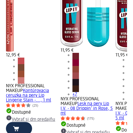
11,95 €
12,95 €
11,95 €
NYX PROFESSIONAL
MAKEUP
Kontúrovacia
+7
ceruzka na pery Lip
NYX PROFESSIONAL
+7
Lingerie Stain -..., 1 ml
MAKEUP
Lesk na pery Lip
NYX PRO
(25)
I.V. - 08 Drippin’ in Rose, 5
MAKEUP
Dostupné
ml
I.V. - 0
5 ml
(175)
Vybrať si dm predajňu
Dostupné
Dost
Vybrať si dm predajňu