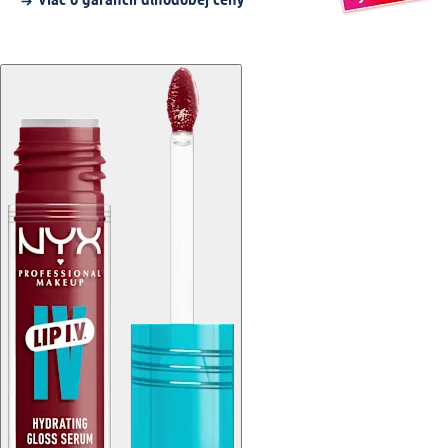
Viac o garancii dlhodobej ceny