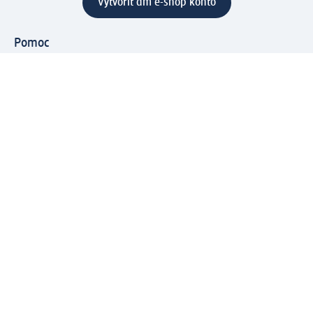
Vytvoriť dm e-shop konto
Pomoc
Výhody e-shopu
Zákaznícky servis
Zaslanie a dodanie
Vrátenie tovaru
Spoločnosť
O nás
Zodpovednosť
Práca a vzdelávanie
Tlačové stredisko
Cesta do dm dialogica
Centrálny sklad
Svet produktov
dm svet