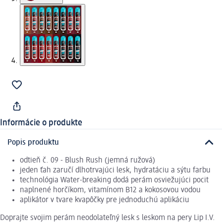
Informácie o produkte
Popis produktu
odtieň č. 09 - Blush Rush (jemná ružová)
jeden ťah zaručí dlhotrvajúci lesk, hydratáciu a sýtu farbu
technológia Water-breaking dodá perám osviežujúci pocit
naplnené horčíkom, vitamínom B12 a kokosovou vodou
aplikátor v tvare kvapôčky pre jednoduchú aplikáciu
Doprajte svojim perám neodolateľný lesk s leskom na pery Lip I.V.