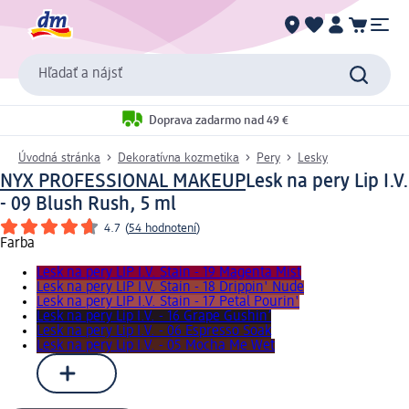
Hľadať a nájsť
Doprava zadarmo nad 49 €
Úvodná stránka
Dekoratívna kozmetika
Pery
Lesky
NYX PROFESSIONAL MAKEUP
Lesk na pery Lip I.V.
- 09 Blush Rush, 5 ml
4.7
(
54 hodnotení
)
Farba
Lesk na pery LIP I.V. Stain - 19 Magenta Mist
Lesk na pery LIP I.V. Stain - 18 Drippin' Nude
Lesk na pery LIP I.V. Stain - 17 Petal Pourin'
Lesk na pery Lip I.V. - 16 Grape Gushin’
Lesk na pery Lip I.V. - 06 Espresso Soak
Lesk na pery Lip I.V. - 05 Mocha Me Wet