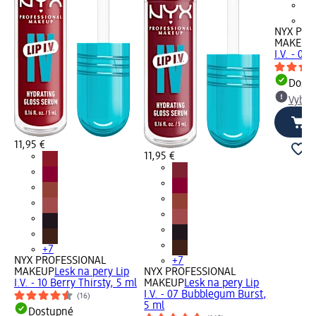
+7
NYX PRO
MAKEUP
I.V. - 02
Dost
Vybra
11,95 €
11,95 €
+7
NYX PROFESSIONAL
+7
MAKEUP
Lesk na pery Lip
NYX PROFESSIONAL
I.V. - 10 Berry Thirsty, 5 ml
MAKEUP
Lesk na pery Lip
I.V. - 07 Bubblegum Burst,
(16)
5 ml
Dostupné