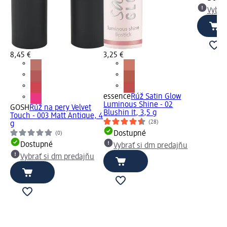
Vybra
8,45 €
3,25 €
essence
Rúž Satin Glow
Luminous Shine - 02
GOSH
Rúž na pery Velvet
Blushin It, 3,5 g
Touch - 003 Matt Antique, 4
(28)
g
Dostupné
(0)
Dostupné
Vybrať si dm predajňu
Vybrať si dm predajňu