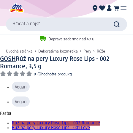
Hľadať a nájsť
Doprava zadarmo nad 49 €
Úvodná stránka
Dekoratívna kozmetika
Pery
Rúže
GOSH
Rúž na pery Luxury Rose Lips - 002
Romance, 3,5 g
0
(
Ohodnoťte produkt
)
Vegan
Vegan
Farba
Rúž na pery Luxury Rose Lips - 002 Romance
Rúž na pery Luxury Rose Lips - 001 Love