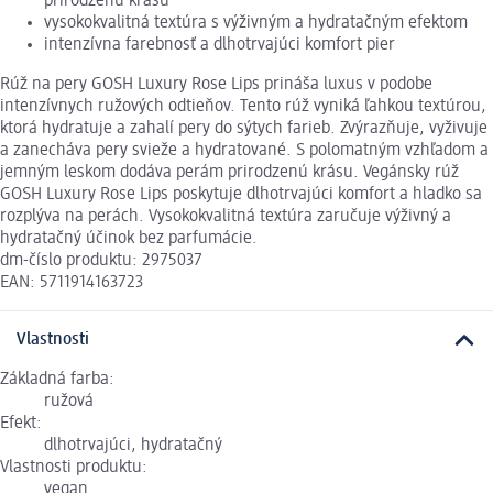
prirodzenú krásu
vysokokvalitná textúra s výživným a hydratačným efektom
intenzívna farebnosť a dlhotrvajúci komfort pier
Rúž na pery GOSH Luxury Rose Lips prináša luxus v podobe
intenzívnych ružových odtieňov. Tento rúž vyniká ľahkou textúrou,
ktorá hydratuje a zahalí pery do sýtych farieb. Zvýrazňuje, vyživuje
a zanecháva pery svieže a hydratované. S polomatným vzhľadom a
jemným leskom dodáva perám prirodzenú krásu. Vegánsky rúž
GOSH Luxury Rose Lips poskytuje dlhotrvajúci komfort a hladko sa
rozplýva na perách. Vysokokvalitná textúra zaručuje výživný a
hydratačný účinok bez parfumácie.
dm-číslo produktu: 2975037
EAN: 5711914163723
Vlastnosti
Základná farba:
ružová
Efekt:
dlhotrvajúci, hydratačný
Vlastnosti produktu:
vegan