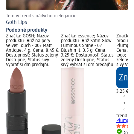
Temný trend s nádychom elegancie
Ho
Goth Lips
Bl
Podobné produkty
Značka: GOSH; Názov
Značka: essence; Názov
Značka: 
produktu: Rúž na pery
produktu: Rúž Satin Glow
produktu
Velvet Touch - 003 Matt
Luminous Shine - 02
Plump & 
Antique, 4 g; Cena: 8,45 €;
Blushin It, 3,5 g; Cena:
Cena: 3,
Dostupnosť: Status zelený
3,25 €; Dostupnosť: Status
logo; Do
Dostupné, Status sivý
zelený Dostupné, Status
zelený D
Vybrať si dm predajňu
sivý Vybrať si dm predajňu
sivý Vyb
3,25 €
trend !t 
Plump & 
Dost