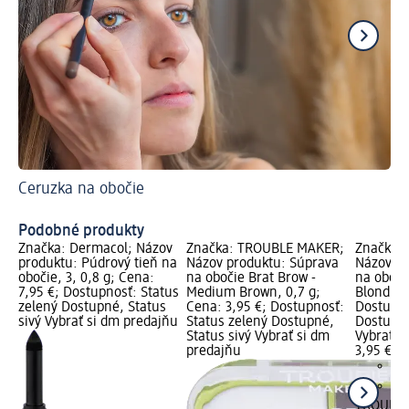
Ceruzka na obočie
Ti
Vy
Podobné produkty
Značka: Dermacol; Názov
Značka: TROUBLE MAKER;
Značka:
produktu: Púdrový tieň na
Názov produktu: Súprava
Názov pr
obočie, 3, 0,8 g; Cena:
na obočie Brat Brow -
na oboči
7,95 €; Dostupnosť: Status
Medium Brown, 0,7 g;
Blond, 0,
zelený Dostupné, Status
Cena: 3,95 €; Dostupnosť:
Dostupno
sivý Vybrať si dm predajňu
Status zelený Dostupné,
Dostupné
Status sivý Vybrať si dm
Vybrať s
predajňu
3,95 €
TROUBL