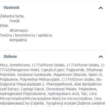
Vlastnosti
Základná farba:
hnedá
Efekt:
dlhotrvajúci
Textúra / konzistencia / aplikácia:
kompaktná
Zloženie
Mica, Dimethicone, CI 77499\Iron Oxides, CI 77491\Iron Oxides, CI
77742\Manganese Violet, Caprylic/Capric Triglyceride, Ethylhexyl
Palmitate, Isostearyl Isostearate, Magnesium Stearate, Nylon-12,
Polybutene, Polymethyl Methacrylate, CI 77492\Iron Oxides, Bis-
Diglyceryl Polyacyladipate-2, Phenoxyethanol, Aloe Barbadensis
Leaf Extract, Caprylyl Glycol, Diisostearyl Malate, Polybutene,
Hydrogenated Polyisobutene, Hydroxystearic Acid, Talc, Cera
Microcristallina\Microcrystalline Wax\Cire microcristalline, Cera
Alba\Beeswax\Cire d'abeille, Tocopheryl Acetate Zloženie uvedené