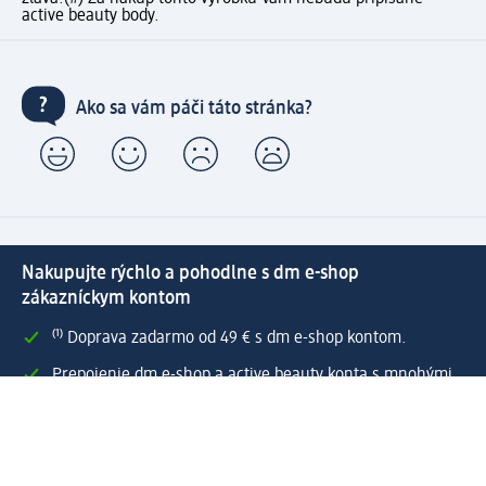
active beauty body.
Ako sa vám páči táto stránka?
Nakupujte rýchlo a pohodlne s dm e-shop
zákazníckym kontom
⁽¹⁾ Doprava zadarmo od 49 € s dm e-shop kontom.
Prepojenie dm e-shop a active beauty konta s mnohými
zákazníckymi výhodami.
Rýchle a jednoduché spravovanie objednávok.