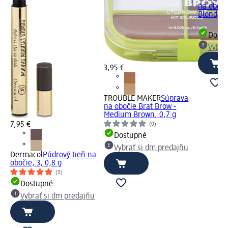
na oboči
Blond, 0
Dost
Vybra
3,95 €
TROUBLE MAKER
Súprava
na obočie Brat Brow -
Medium Brown, 0,7 g
7,95 €
(0)
Dostupné
Vybrať si dm predajňu
Dermacol
Púdrový tieň na
obočie, 3, 0,8 g
(3)
Dostupné
Vybrať si dm predajňu