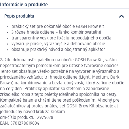
Informácie o produkte
Popis produktu
praktický set pre dokonalé obočie GOSH Brow Kit
3 rôzne hnedé odtiene – ľahko kombinovateľné
transparentný vosk pre fixáciu nepoddajného obočia
vytvaruje plnšie, výraznejšie a definované obočie
obsahuje praktický návod a obojstranný aplikátor
Zažite dokonalosť s paletkou na obočie GOSH Brow Kit, vaším
nepostrádateľným pomocníkom pre úžasne tvarované obočie!
Tento set obsahuje všetko potrebné na vytvorenie výrazného a
prirodzeného vzhľadu: tri hnedé odtiene (Light, Medium, Dark
Brown) na kombinovanie a bezfarebný vosk, ktorý zafixuje obočie
na celý deň. Praktický aplikátor so štetcom a zabudované
zrkadielko robia z tejto paletky ideálneho spoločníka na cesty.
Kompaktné balenie chráni tiene pred poškodením. Vhodný pre
začiatočníkov aj profesionálov, set GOSH Brow Kit obsahuje aj
jednoduchý návod krok za krokom.
dm-číslo produktu: 2975028
EAN: 5701278619004