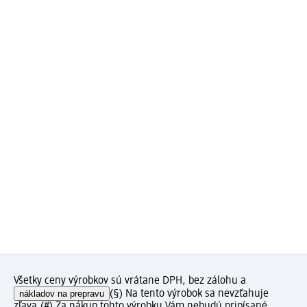
Všetky ceny výrobkov sú vrátane DPH, bez zálohu a
nákladov na prepravu
(§) Na tento výrobok sa nevzťahuje
zľava.
(#) Za nákup tohto výrobku Vám nebudú pripísané