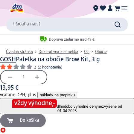
Hľadať a nájsť
Doprava zadarmo nad 49 €
Úvodná stránka
Dekoratívna kozmetika
Oči
Obočie
GOSH
Paletka na obočie Brow Kit, 3 g
2
(
2 hodnotenia
)
13,95 €
vrátane DPH, plus
náklady na prepravu
dlhodobo výhodné ceny
nezvýšené od
01.04.2025
Do košíka