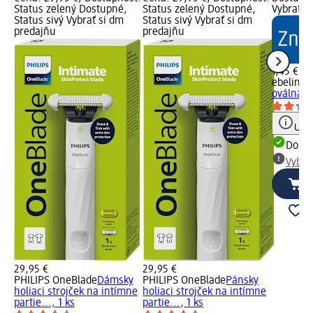
Status zelený Dostupné,
Status zelený Dostupné,
Vybrať s
Status sivý Vybrať si dm
Status sivý Vybrať si dm
predajňu
predajňu
1,45 €
ebelin
Ce
oválna 60
Upoz
Dost
Vybra
29,95 €
29,95 €
PHILIPS OneBlade
Dámsky
PHILIPS OneBlade
Pánsky
holiaci strojček na intímne
holiaci strojček na intímne
partie..., 1 ks
partie..., 1 ks