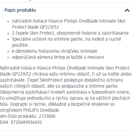
Popis produktu
náhradné holiace hlavice Philips OneBlade Intimate Skin
Protect blade QP229/52
2 čepele Skin Protect, obojsmerné holenie a zastrihávanie
špeciálne určené na intímne partie, na mokré a suché
použitie
k dámskemu holiacemu strojčeku Intimate
odporúčaná výmena britvy je každé 4 mesiace
Náhradné holiace hlavice Philips OneBlade Intimate Skin Protect
blade QP229/52 chránia vašu intímnu oblasť, či už sa holíte alebo
zastrihávate. Čepeľ SkinProtect poskytuje dodatočnú ochranu
vašich citlivých oblastí, ako sú podpazušie a intímne partie.
Obojsmerný zastrihávací hrebeň zastriháva v ľubovoľnom smere,
čo umožňuje jednoduchú a rýchlu úpravu aj na väčších plochách
tela. Doprajte si rýchle, dôkladné a bezpečné oholenie so
strojčekom PHILIPS OneBlade.
dm-číslo produktu: 2723006
EAN: 8720689034692