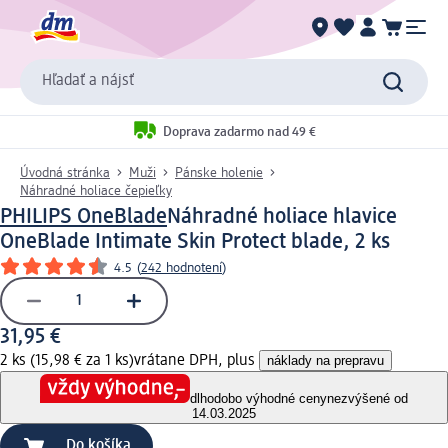
Hľadať a nájsť
Doprava zadarmo nad 49 €
Úvodná stránka
Muži
Pánske holenie
Náhradné holiace čepieľky
PHILIPS OneBlade
Náhradné holiace hlavice
OneBlade Intimate Skin Protect blade, 2 ks
4.5
(
242 hodnotení
)
31,95 €
2 ks (15,98 € za 1 ks)
vrátane DPH, plus
náklady na prepravu
dlhodobo výhodné ceny
nezvýšené od
14.03.2025
Do košíka