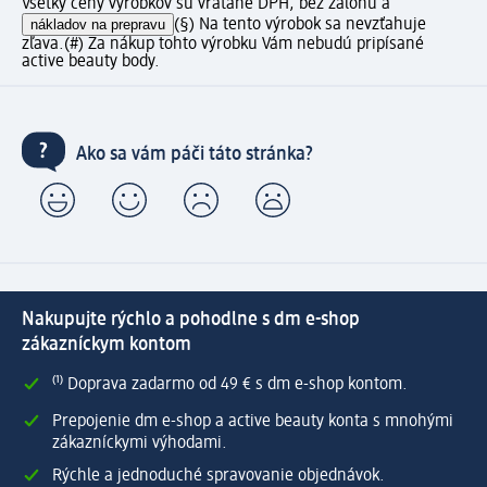
Všetky ceny výrobkov sú vrátane DPH, bez zálohu a
nákladov na prepravu
(§) Na tento výrobok sa nevzťahuje
zľava.
(#) Za nákup tohto výrobku Vám nebudú pripísané
active beauty body.
Ako sa vám páči táto stránka?
Nakupujte rýchlo a pohodlne s dm e-shop
zákazníckym kontom
⁽¹⁾ Doprava zadarmo od 49 € s dm e-shop kontom.
Prepojenie dm e-shop a active beauty konta s mnohými
zákazníckymi výhodami.
Rýchle a jednoduché spravovanie objednávok.