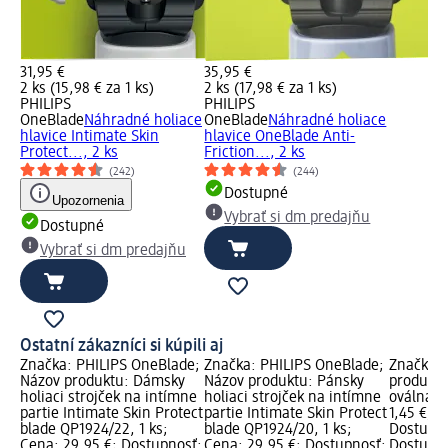
31,95 €
35,95 €
2 ks (15,98 € za 1 ks)
2 ks (17,98 € za 1 ks)
PHILIPS
PHILIPS
OneBlade
Náhradné holiace
OneBlade
Náhradné holiace
hlavice Intimate Skin
hlavice OneBlade Anti-
Protect..., 2 ks
Friction..., 2 ks
(242)
(244)
Dostupné
Upozornenia
Vybrať si dm predajňu
Dostupné
Vybrať si dm predajňu
Ostatní zákazníci si kúpili aj
Značka: PHILIPS OneBlade;
Značka: PHILIPS OneBlade;
Značka: 
Názov produktu: Dámsky
Názov produktu: Pánsky
produktu
holiaci strojček na intímne
holiaci strojček na intímne
oválna 6
partie Intimate Skin Protect
partie Intimate Skin Protect
1,45 €; 
blade QP1924/22, 1 ks;
blade QP1924/20, 1 ks;
Dostupno
Cena: 29,95 €; Dostupnosť:
Cena: 29,95 €; Dostupnosť:
Dostupné