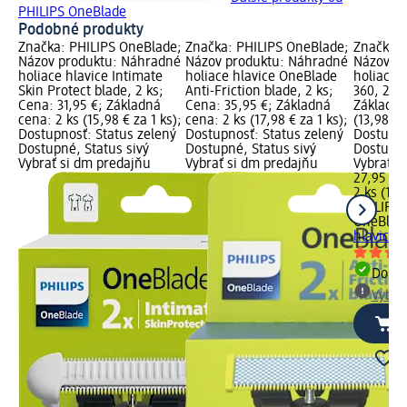
PHILIPS OneBlade
Podobné produkty
Značka: PHILIPS OneBlade;
Značka: PHILIPS OneBlade;
Značka: 
Názov produktu: Náhradné
Názov produktu: Náhradné
Názov p
holiace hlavice Intimate
holiace hlavice OneBlade
holiace 
Skin Protect blade, 2 ks;
Anti-Friction blade, 2 ks;
360, 2 ks
Cena: 31,95 €; Základná
Cena: 35,95 €; Základná
Základná
cena: 2 ks (15,98 € za 1 ks);
cena: 2 ks (17,98 € za 1 ks);
(13,98 € 
Dostupnosť: Status zelený
Dostupnosť: Status zelený
Dostupno
Dostupné, Status sivý
Dostupné, Status sivý
Dostupné
Vybrať si dm predajňu
Vybrať si dm predajňu
Vybrať s
27,95 €
2 ks (13,
PHILIPS
OneBlad
hlavice 
Dost
Vybra