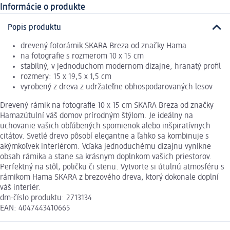
Informácie o produkte
Popis produktu
drevený fotorámik SKARA Breza od značky Hama
na fotografie s rozmerom 10 x 15 cm
stabilný, v jednoduchom modernom dizajne, hranatý profil
rozmery: 15 x 19,5 x 1,5 cm
vyrobený z dreva z udržateľne obhospodarovaných lesov
Drevený rámik na fotografie 10 x 15 cm SKARA Breza od značky
Hamazútulní váš domov prírodným štýlom. Je ideálny na
uchovanie vašich obľúbených spomienok alebo inšpiratívnych
citátov. Svetlé drevo pôsobí elegantne a ľahko sa kombinuje s
akýmkoľvek interiérom. Vďaka jednoduchému dizajnu vynikne
obsah rámika a stane sa krásnym doplnkom vašich priestorov.
Perfektný na stôl, poličku či stenu. Vytvorte si útulnú atmosféru s
rámikom Hama SKARA z brezového dreva, ktorý dokonale doplní
váš interiér.
dm-číslo produktu: 2713134
EAN: 4047443410665