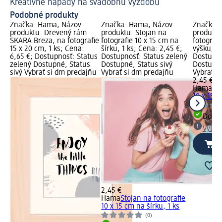
Kreatívne nápady na svadobnú výzdobu
Podobné produkty
Značka: Hama; Názov
Značka: Hama; Názov
Značka:
produktu: Drevený rám
produktu: Stojan na
produktu
SKARA Breza, na fotografie
fotografie 10 x 15 cm na
fotografi
15 x 20 cm, 1 ks; Cena:
šírku, 1 ks; Cena: 2,45 €;
výšku, 1 
6,65 €; Dostupnosť: Status
Dostupnosť: Status zelený
Dostupno
zelený Dostupné, Status
Dostupné, Status sivý
Dostupné
sivý Vybrať si dm predajňu
Vybrať si dm predajňu
Vybrať s
2,45 €
Hama
Sto
10 x 15 c
Dost
Vybra
2,45 €
Hama
Stojan na fotografie
10 x 15 cm na šírku, 1 ks
(0)