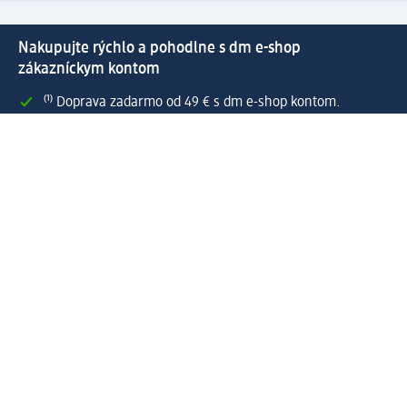
Nakupujte rýchlo a pohodlne s dm e-shop
zákazníckym kontom
⁽¹⁾ Doprava zadarmo od 49 € s dm e-shop kontom.
Prepojenie dm e-shop a active beauty konta s mnohými
zákazníckymi výhodami.
Rýchle a jednoduché spravovanie objednávok.
Vytvoriť dm e-shop konto
Pomoc
Výhody e-shopu
Zákaznícky servis
Zaslanie a dodanie
Vrátenie tovaru