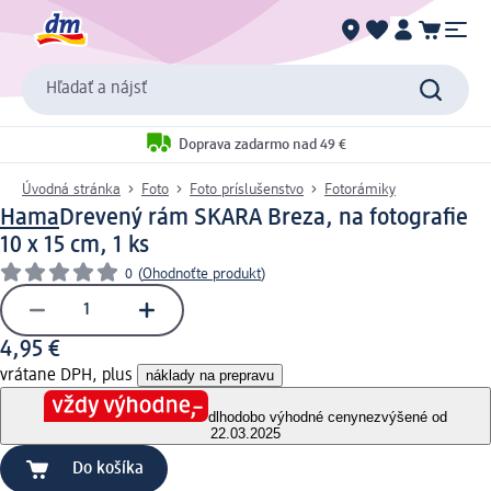
Hľadať a nájsť
Doprava zadarmo nad 49 €
Úvodná stránka
Foto
Foto príslušenstvo
Fotorámiky
Hama
Drevený rám SKARA Breza, na fotografie
10 x 15 cm, 1 ks
0
(
Ohodnoťte produkt
)
4,95 €
vrátane DPH, plus
náklady na prepravu
dlhodobo výhodné ceny
nezvýšené od
22.03.2025
Do košíka