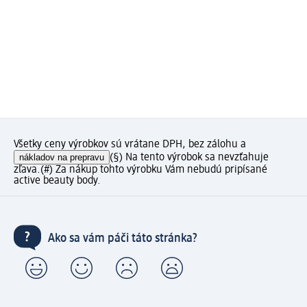
Všetky ceny výrobkov sú vrátane DPH, bez zálohu a
nákladov na prepravu
(§) Na tento výrobok sa nevzťahuje
zľava.
(#) Za nákup tohto výrobku Vám nebudú pripísané
active beauty body.
Ako sa vám páči táto stránka?