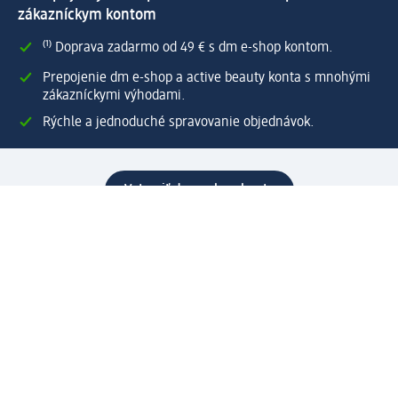
zákazníckym kontom
⁽¹⁾ Doprava zadarmo od 49 € s dm e-shop kontom.
Prepojenie dm e-shop a active beauty konta s mnohými
zákazníckymi výhodami.
Rýchle a jednoduché spravovanie objednávok.
Vytvoriť dm e-shop konto
Pomoc
Výhody e-shopu
Zákaznícky servis
Zaslanie a dodanie
Vrátenie tovaru
Spoločnosť
O nás
Zodpovednosť
Práca a vzdelávanie