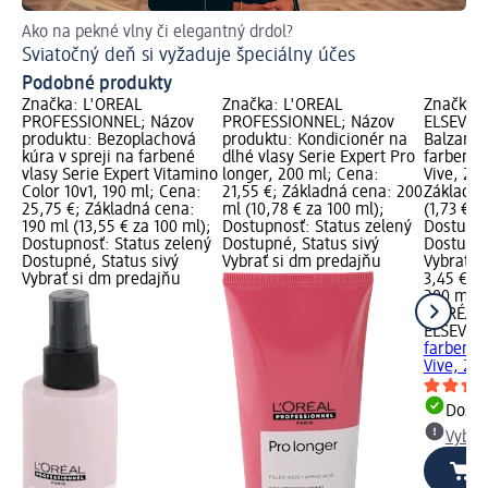
Ako na pekné vlny či elegantný drdol?
Sviatočný deň si vyžaduje špeciálny účes
Podobné produkty
Značka: L'ORÉAL
Značka: L'ORÉAL
Značka: 
PROFESSIONNEL; Názov
PROFESSIONNEL; Názov
ELSEVE; 
produktu: Bezoplachová
produktu: Kondicionér na
Balzam 
kúra v spreji na farbené
dlhé vlasy Serie Expert Pro
farbenýc
vlasy Serie Expert Vitamino
longer, 200 ml; Cena:
Vive, 20
Color 10v1, 190 ml; Cena:
21,55 €; Základná cena: 200
Základná
25,75 €; Základná cena:
ml (10,78 € za 100 ml);
(1,73 € z
190 ml (13,55 € za 100 ml);
Dostupnosť: Status zelený
Dostupno
Dostupnosť: Status zelený
Dostupné, Status sivý
Dostupné
Dostupné, Status sivý
Vybrať si dm predajňu
Vybrať s
Vybrať si dm predajňu
3,45 €
200 ml (1
L'ORÉAL 
ELSEVE
B
farbenýc
Vive, 20
Dost
Vybra