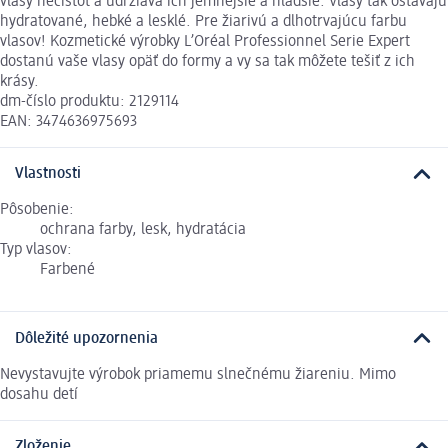
vlasy nečistôt a udržiava ich jemnejšie a hladšie. Vlasy tak ostávajú
hydratované, hebké a lesklé. Pre žiarivú a dlhotrvajúcu farbu
vlasov! Kozmetické výrobky L’Oréal Professionnel Serie Expert
dostanú vaše vlasy opäť do formy a vy sa tak môžete tešiť z ich
krásy.
dm-číslo produktu: 2129114
EAN: 3474636975693
Vlastnosti
Pôsobenie:
ochrana farby, lesk, hydratácia
Typ vlasov:
Farbené
Dôležité upozornenia
Nevystavujte výrobok priamemu slnečnému žiareniu. Mimo
dosahu detí
Zloženie