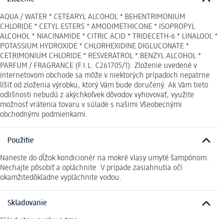
AQUA / WATER * CETEARYL ALCOHOL * BEHENTRIMONIUM
CHLORIDE * CETYL ESTERS * AMODIMETHICONE * ISOPROPYL
ALCOHOL * NIACINAMIDE * CITRIC ACID * TRIDECETH-6 * LINALOOL *
POTASSIUM HYDROXIDE * CHLORHEXIDINE DIGLUCONATE *
CETRIMONIUM CHLORIDE * RESVERATROL * BENZYL ALCOHOL *
PARFUM / FRAGRANCE (F.I.L. C261705/1). Zloženie uvedené v
internetovom obchode sa môže v niektorých prípadoch nepatrne
líšiť od zloženia výrobku, ktorý Vám bude doručený. Ak Vám tieto
odlišnosti nebudú z akýchkoľvek dôvodov vyhovovať, využite
možnosť vrátenia tovaru v súlade s našimi Všeobecnými
obchodnými podmienkami.
Použitie
Naneste do dĺžok kondicionér na mokré vlasy umyté šampónom.
Nechajte pôsobiť a opláchnite. V prípade zasiahnutia očí
okamžitedôkladne vypláchnite vodou.
Skladovanie