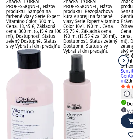
Značka: L'ORÉAL
Značka: L'ORÉAL
Značka: 
PROFESSIONNEL; Názov
PROFESSIONNEL; Názov
produktu
produktu: Šampón na
produktu: Bezoplachová
Sensitiv
farbené vlasy Serie Expert
kúra v spreji na farbené
Gentle W
Vitamino Color, 300 ml;
vlasy Serie Expert Vitamino
Právna k
Cena: 18,45 €; Základná
Color 10v1, 190 ml; Cena:
Zdravotn
cena: 300 ml (6,15 € za 100
25,75 €; Základná cena:
Cena: 4,
ml); Dostupnosť: Status
190 ml (13,55 € za 100 ml);
cena: 75
zelený Dostupné, Status
Dostupnosť: Status zelený
ml); Dos
sivý Vybrať si dm predajňu
Dostupné, Status sivý
zelený D
Vybrať si dm predajňu
sivý Vyb
4,95 €
75 ml (6,
elmex
Zu
Sensitiv
Gentle...
ml
Zdrav
Upoz
Dost
Vybra