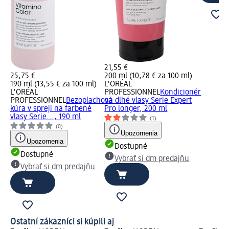
21,55 €
25,75 €
200 ml (10,78 € za 100 ml)
190 ml (13,55 € za 100 ml)
L'ORÉAL
L'ORÉAL
PROFESSIONNEL
Kondicionér
PROFESSIONNEL
Bezoplachová
na dlhé vlasy Serie Expert
kúra v spreji na farbené
Pro longer, 200 ml
vlasy Serie..., 190 ml
(1)
(0)
Upozornenia
Upozornenia
Dostupné
Dostupné
Vybrať si dm predajňu
Vybrať si dm predajňu
Ostatní zákazníci si kúpili aj