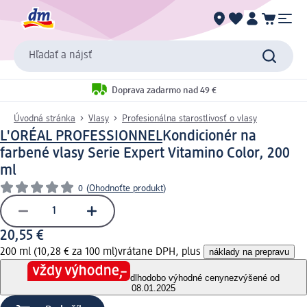
Hľadať a nájsť
Doprava zadarmo nad 49 €
Úvodná stránka
Vlasy
Profesionálna starostlivosť o vlasy
L'ORÉAL PROFESSIONNEL
Kondicionér na
farbené vlasy Serie Expert Vitamino Color, 200
ml
0
(
Ohodnoťte produkt
)
20,55 €
200 ml (10,28 € za 100 ml)
vrátane DPH, plus
náklady na prepravu
dlhodobo výhodné ceny
nezvýšené od
08.01.2025