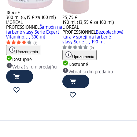
18,45 €
300 ml (6,15 € za 100 ml)
25,75 €
L'ORÉAL
190 ml (13,55 € za 100 ml)
PROFESSIONNEL
Šampón na
L'ORÉAL
farbené vlasy Serie Expert
PROFESSIONNEL
Bezoplachová
Vitamino..., 300 ml
kúra v spreji na farbené
vlasy Serie..., 190 ml
(1)
(0)
Upozornenia
Upozornenia
Dostupné
Dostupné
Vybrať si dm predajňu
Vybrať si dm predajňu