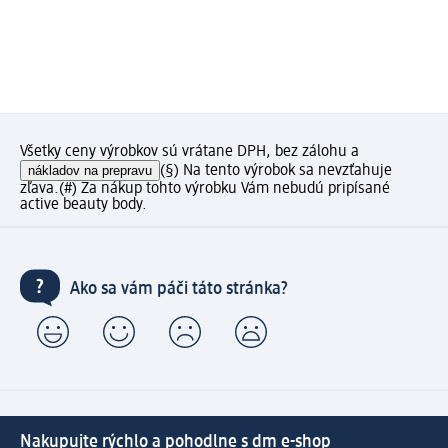
Všetky ceny výrobkov sú vrátane DPH, bez zálohu a
nákladov na prepravu
(§) Na tento výrobok sa nevzťahuje
zľava.
(#) Za nákup tohto výrobku Vám nebudú pripísané
active beauty body.
Ako sa vám páči táto stránka?
Nakupujte rýchlo a pohodlne s dm e-shop