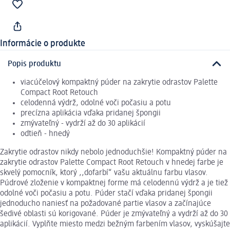
Informácie o produkte
Popis produktu
viacúčelový kompaktný púder na zakrytie odrastov Palette
Compact Root Retouch
celodenná výdrž, odolné voči počasiu a potu
precízna aplikácia vďaka pridanej špongii
zmývateľný - vydrží až do 30 aplikácií
odtieň - hnedý
Zakrytie odrastov nikdy nebolo jednoduchšie! Kompaktný púder na
zakrytie odrastov Palette Compact Root Retouch v hnedej farbe je
skvelý pomocník, ktorý ,,dofarbí“ vašu aktuálnu farbu vlasov.
Púdrové zloženie v kompaktnej forme má celodennú výdrž a je tiež
odolné voči počasiu a potu. Púder stačí vďaka pridanej špongii
jednoducho naniesť na požadované partie vlasov a začínajúce
šedivé oblasti sú korigované. Púder je zmývateľný a vydrží až do 30
aplikácií. Vyplňte miesto medzi bežným farbením vlasov, vyskúšajte