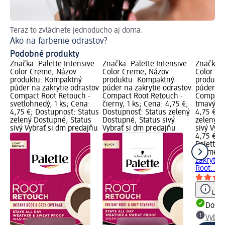
Teraz to zvládnete jednoducho aj doma.
Ako na farbenie odrastov?
Podobné produkty
Značka: Palette Intensive
Značka: Palette Intensive
Značka: 
Color Creme; Názov
Color Creme; Názov
Color Cr
produktu: Kompaktný
produktu: Kompaktný
produkt
púder na zakrytie odrastov
púder na zakrytie odrastov
púder na
Compact Root Retouch -
Compact Root Retouch -
Compact 
svetlohnedý, 1 ks; Cena:
čierny, 1 ks; Cena: 4,75 €;
tmavý bl
4,75 €; Dostupnosť: Status
Dostupnosť: Status zelený
4,75 €; 
zelený Dostupné, Status
Dostupné, Status sivý
zelený D
sivý Vybrať si dm predajňu
Vybrať si dm predajňu
sivý Vyb
4,75 €
Palette I
Creme
K
zakrytie
Root..., 
Upoz
Dost
Vybra