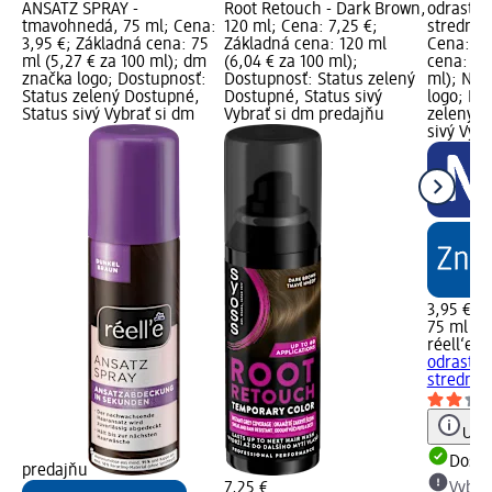
ANSATZ SPRAY -
Root Retouch - Dark Brown,
odrasty 
tmavohnedá, 75 ml; Cena:
120 ml; Cena: 7,25 €;
stredne 
3,95 €; Základná cena: 75
Základná cena: 120 ml
Cena: 3,
ml (5,27 € za 100 ml); dm
(6,04 € za 100 ml);
cena: 75
značka logo; Dostupnosť:
Dostupnosť: Status zelený
ml); Nov
Status zelený Dostupné,
Dostupné, Status sivý
logo; Do
Status sivý Vybrať si dm
Vybrať si dm predajňu
zelený D
sivý Vyb
3,95 €
75 ml (5,
réell‘e 
odrasty 
stredne 
Upoz
Dost
predajňu
7,25 €
Vybra