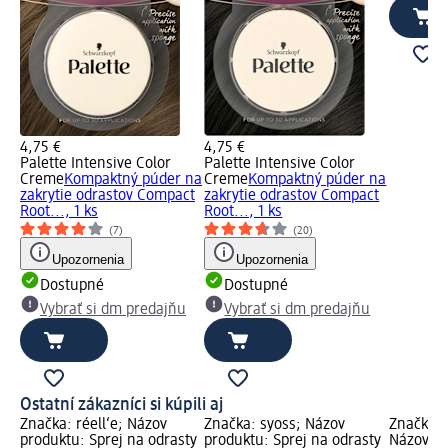
4,75 €
4,75 €
Palette Intensive Color
Palette Intensive Color
Creme
Kompaktný púder na
Creme
Kompaktný púder na
zakrytie odrastov Compact
zakrytie odrastov Compact
Root..., 1 ks
Root..., 1 ks
(7)
(20)
Upozornenia
Upozornenia
Dostupné
Dostupné
Vybrať si dm predajňu
Vybrať si dm predajňu
Ostatní zákazníci si kúpili aj
Značka: réell‘e; Názov
Značka: syoss; Názov
Značka: 
produktu: Sprej na odrasty
produktu: Sprej na odrasty
Názov pr