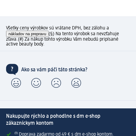
Všetky ceny výrobkov sú vrátane DPH, bez zálohu a
nákladov na prepravu
(§) Na tento výrobok sa nevzťahuje
zľava.
(#) Za nákup tohto výrobku Vám nebudú pripísané
active beauty body.
Ako sa vám páči táto stránka?
Nakupujte rýchlo a pohodlne s dm e-shop
zákazníckym kontom
⁽¹⁾ Doprava zadarmo od 49 € s dm e-shop kontom.