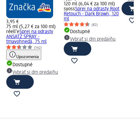
120 ml (6,04 € za 100 ml)
syoss
Sprej na odrasty Root
Retouch - Dark Brown, 120
ml
3,95 €
(82)
75 ml (5,27 € za 100 ml)
réell‘e
Sprej na odrasty
Dostupné
ANSATZ SPRAY -
Vybrať si dm predajňu
tmavohnedá, 75 ml
(142)
Upozornenia
Dostupné
Vybrať si dm predajňu