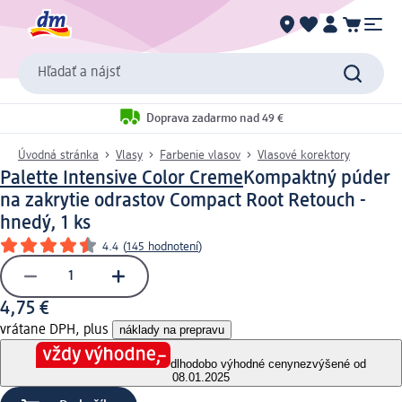
Hľadať a nájsť
Doprava zadarmo nad 49 €
Úvodná stránka
Vlasy
Farbenie vlasov
Vlasové korektory
Palette Intensive Color Creme
Kompaktný púder
na zakrytie odrastov Compact Root Retouch -
hnedý, 1 ks
4.4
(
145 hodnotení
)
4,75 €
vrátane DPH, plus
náklady na prepravu
dlhodobo výhodné ceny
nezvýšené od
08.01.2025