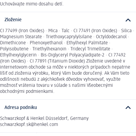
Uchovávajte mimo dosahu detí.
Zloženie
CI 77499 (Iron Oxides) · Mica · Talc · CI 77491 (Iron Oxides) · Silica ·
Magnesium Stearate · Triethoxycaprylylsilane · Octyldodecanol ·
Dimethicone · Phenoxyethanol · Ethylhexyl Palmitate ·
Polyisobutene · Triethylhexanoin · Tridecyl Trimellitate ·
Ethylhexylglycerin · Bis-Diglyceryl Polyacyladipate-2 · CI 77492
(Iron Oxides) · CI 77891 (Titanium Dioxide) Zloženie uvedené v
internetovom obchode sa môže v niektorých prípadoch nepatrne
líšiť od zloženia výrobku, ktorý Vám bude doručený. Ak Vám tieto
odlišnosti nebudú z akýchkoľvek dôvodov vyhovovať, využite
možnosť vrátenia tovaru v súlade s našimi Všeobecnými
obchodnými podmienkami.
Adresa podniku
Schwarzkopf & Henkel Düsseldorf, Germany
schwarzkopf.sk@henkel.com