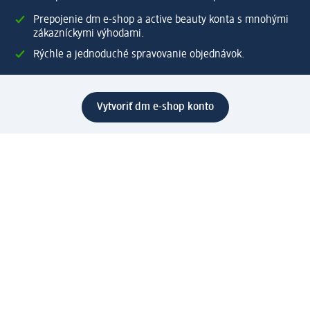
Prepojenie dm e-shop a active beauty konta s mnohými
zákazníckymi výhodami.
Rýchle a jednoduché spravovanie objednávok.
Vytvoriť dm e-shop konto
Pomoc
Výhody e-shopu
Zákaznícky servis
Zaslanie a dodanie
Vrátenie tovaru
Spoločnosť
O nás
Zodpovednosť
Práca a vzdelávanie
Tlačové stredisko
Cesta do dm dialogica
Centrálny sklad
Svet produktov