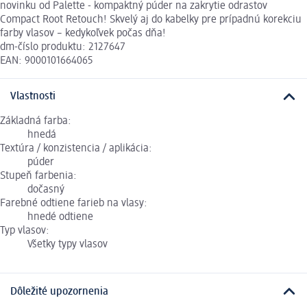
novinku od Palette - kompaktný púder na zakrytie odrastov
Compact Root Retouch! Skvelý aj do kabelky pre prípadnú korekciu
farby vlasov – kedykoľvek počas dňa!
dm-číslo produktu: 2127647
EAN: 9000101664065
Vlastnosti
Základná farba:
hnedá
Textúra / konzistencia / aplikácia:
púder
Stupeň farbenia:
dočasný
Farebné odtiene farieb na vlasy:
hnedé odtiene
Typ vlasov:
Všetky typy vlasov
Dôležité upozornenia