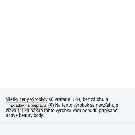
Všetky ceny výrobkov sú vrátane DPH, bez zálohu a
nákladov na prepravu
(§) Na tento výrobok sa nevzťahuje
zľava.
(#) Za nákup tohto výrobku Vám nebudú pripísané
active beauty body.