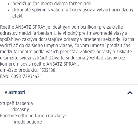
predlžuje čas medzi dvoma farbeniami
dokonale splynie s vašou farbou vlasov a vytvorí prirodzený
efekt
Réell'e ANSATZ SPRAY je ideálnym pomocníkom pre zakrytie
odrastov medzi farbeniami. Je vhodný pre tmavohnedé vlasy a
spoľahlivo zakrýva dorastajúce odrasty v priebehu sekundy. Farba
vydrží až do ďalšieho umytia vlasov, čo vám umožní predĺžiť čas
medzi farbením podľa vašich predstáv. Zakryte odrasty a získajte
okamžite svieži vzhľad! Užívajte si dokonalý vzhľad vlasov bez
kompromisov s réell'e ANSATZ SPRAY .
dm-číslo produktu: 1532188
EAN: 4058172934421
Vlastnosti
Stupeň farbenia:
dočasný
Farebné odtiene farieb na vlasy:
hnedé odtiene