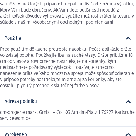
sa môže v niektorých prípadoch nepatrne líšiť od zloženia výrobku,
ktorý Vám bude doručený. Ak Vám tieto odlišnosti nebudú z
akýchkoľvek dôvodov vyhovovať, využite možnosť vrátenia tovaru v
súlade s našimi Všeobecnými obchodnými podmienkami.
Použitie
Pred použitím dôkladne pretrepte nádobku. Počas aplikácie držte
vo zvislej polohe. Používajte iba na suché vlasy. Držte približne 10
cm od vlasov a rovnomerne nastriekajte na korienky, kým
nedosiahnete požadovaný výsledok. Používajte striedmo;
nanesenie príliš veľkého množstva spreja môže spôsobiť odieranie.
V prípade potreby nastriekajte mierne aj za korienky, aby ste
dosiahli plynulý prechod k skutočnej farbe vlasov.
Adresa podniku
dm-drogerie markt GmbH + Co. KG Am dm-Platz 1 76227 Karlsruhe
service@dm.de
Vyrobené v