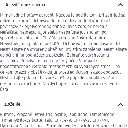
Dôležité upozornenia
Mimoriadne horľavý aerosól. Nádoba je pod tlakom: pri zahriatí sa
môže roztrhnúť. Uchovávajte mimo dosahu tepla/horúcich
povrchov/iskier/otvoreného ohňa a iných zdrojov horenia.
Nefajčite. Neprepichujte alebo nespaľujte ju, a to ani po
spotrebovaní obsahu. Chráňte pred slnečným žiarením.
Nevystavujte teplotám nad 50°C. Uchovávajte mimo dosahu detí.
Nestriekajte na otvorený oheň ani iný zdroj zapálenia. Nestriekajte
do očí ani na podráždenú pokožku. Zabráňte vdychovaniu
aerosólov. Používajte iba na určený účel. V prípade
nedostatočného vetrania možnosť vzniku výbušných zmesí. Iba
celkom prázdny obal likvidujte prostredníctvom skládok odpadu.
Nestriekajte priamo do tváre a očí. V prípade kontaktu s očami
dôkladne vypláchnite. Nevdychujte – počas používania zatvorte
ústa.
Zloženie
Butane, Propane, Ethyl Trisiloxane, Isobutane, Dimethicone,
Trimethylsiloxysilicate, Talc, CI 77499, CI 77492, CI 77491,
Hydrogen Dimethicone. Zloženie uvedené v internetovom obchode