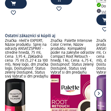
Dost
Vybra
Ostatní zákazníci si kúpili aj
Značka: réell‘e EXPERT;
Značka: Palette Intensive
Značka: 
Názov produktu: Sprej na
Color Creme; Názov
produktu
odrasty ANSATZSPRAY -
produktu: Kompaktný
ANSATZ S
stredne hnedá, 75 ml;
púder na zakrytie odrastov
ml; Cena
Cena: 3,95 €; Základná
Compact Root Retouch -
cena: 75
cena: 75 ml (5,27 € za 100
hnedý, 1 ks; Cena: 4,75 €;
ml); dm 
ml); Nový logo, dm značka
Dostupnosť: Status zelený
Dostupno
logo; Dostupnosť: Status
Dostupné, Status sivý
Dostupné
zelený Dostupné, Status
Vybrať si dm predajňu
Vybrať s
sivý Vybrať si dm predajňu