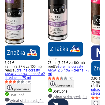
3,95 €
3,95 €
75 ml (5,27 € za 100 ml)
75 ml (5,27 € za 100 ml)
réell‘e
Sprej na odrasty
réell‘e
Sprej na odrasty
ANSATZ SPRAY - čierna, 75
ANSATZ SPRAY - hnedá až
ml
stredne..., 75 ml
3,95 €
(72)
75 ml (5,
(132)
Upozornenia
réell‘e 
Upozornenia
odrasty 
Dostupné
stredne 
Dostupné
Vybrať si dm predajňu
Vybrať si dm predajňu
Upoz