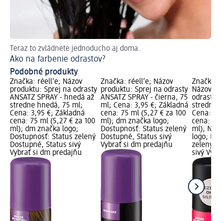
Teraz to zvládnete jednoducho aj doma.
Ako na farbenie odrastov?
Podobné produkty
Značka: réell‘e; Názov
Značka: réell‘e; Názov
Značka: 
produktu: Sprej na odrasty
produktu: Sprej na odrasty
Názov pr
ANSATZ SPRAY - hnedá až
ANSATZ SPRAY - čierna, 75
odrasty 
stredne hnedá, 75 ml;
ml; Cena: 3,95 €; Základná
stredne 
Cena: 3,95 €; Základná
cena: 75 ml (5,27 € za 100
Cena: 3,
cena: 75 ml (5,27 € za 100
ml); dm značka logo;
cena: 75
ml); dm značka logo;
Dostupnosť: Status zelený
ml); Nov
Dostupnosť: Status zelený
Dostupné, Status sivý
logo; Do
Dostupné, Status sivý
Vybrať si dm predajňu
zelený D
Vybrať si dm predajňu
sivý Vyb