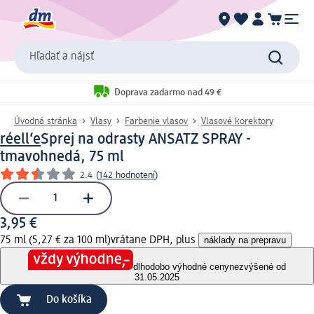
Hľadať a nájsť
Doprava zadarmo nad 49 €
Úvodná stránka
Vlasy
Farbenie vlasov
Vlasové korektory
réell‘e
Sprej na odrasty ANSATZ SPRAY -
tmavohnedá, 75 ml
2.4
(
142 hodnotení
)
3,95 €
75 ml (5,27 € za 100 ml)
vrátane DPH, plus
náklady na prepravu
dlhodobo výhodné ceny
nezvýšené od
31.05.2025
Do košíka