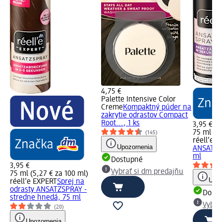
4,75 €
Palette Intensive Color
Creme
Kompaktný púder na
zakrytie odrastov Compact
Root..., 1 ks
3,95 €
75 ml (5,
(145)
réell‘e
Sp
Upozornenia
ANSATZ S
ml
Dostupné
3,95 €
Vybrať si dm predajňu
75 ml (5,27 € za 100 ml)
Upoz
réell‘e EXPERT
Sprej na
odrasty ANSATZSPRAY -
Dost
stredne hnedá, 75 ml
Vybra
(20)
Upozornenia