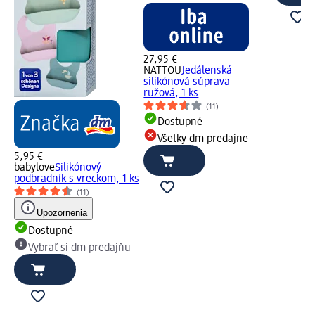
27,95 €
NATTOU
Jedálenská
silikónová súprava -
ružová, 1 ks
(11)
Dostupné
Všetky dm predajne
5,95 €
babylove
Silikónový
podbradník s vreckom, 1 ks
(11)
Upozornenia
Dostupné
Vybrať si dm predajňu