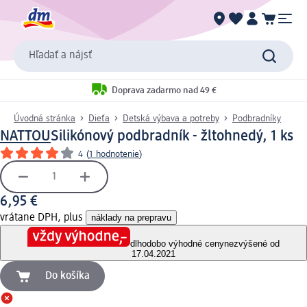
Hľadať a nájsť
Doprava zadarmo nad 49 €
Úvodná stránka
Dieťa
Detská výbava a potreby
Podbradníky
NATTOU
Silikónový podbradník - žltohnedý, 1 ks
4
(
1 hodnotenie
)
6,95 €
vrátane DPH, plus
náklady na prepravu
dlhodobo výhodné ceny
nezvýšené od
17.04.2021
Do košíka