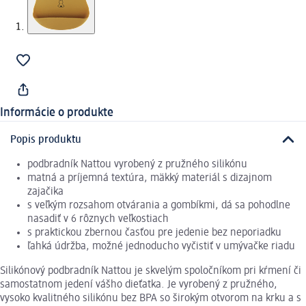
Informácie o produkte
Popis produktu
podbradník Nattou vyrobený z pružného silikónu
matná a príjemná textúra, mäkký materiál s dizajnom
zajačika
s veľkým rozsahom otvárania a gombíkmi, dá sa pohodlne
nasadiť v 6 rôznych veľkostiach
s praktickou zbernou časťou pre jedenie bez neporiadku
ľahká údržba, možné jednoducho vyčistiť v umývačke riadu
Silikónový podbradník Nattou je skvelým spoločníkom pri kŕmení či
samostatnom jedení vášho dieťatka. Je vyrobený z pružného,
vysoko kvalitného silikónu bez BPA so širokým otvorom na krku a s