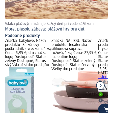
Vďaka plážovým hrám je každý deň pri vode zážitkom!
More, piesok, zábava: plážové hry pre deti
Podobné produkty
Značka: babylove; Názov
Značka: NATTOU; Názov
Značka:
produktu: Silikónový
produktu: Jedálenská
produktu
podbradník s vreckom, 1 ks;
silikónová súprava -
hryzadlo 
Cena: 5,95 €; dm značka
ružová, 1 ks; Cena: 27,95 €;
Cena: 13
logo; Dostupnosť: Status
Iba online logo;
Status z
zelený Dostupné, Status
Dostupnosť: Status zelený
Status si
sivý Vybrať si dm predajňu
Dostupné, Status červený
predajň
Všetky dm predajne
13,95 €
NATTOU
- sloník, 
Upoz
Dost
Vybra