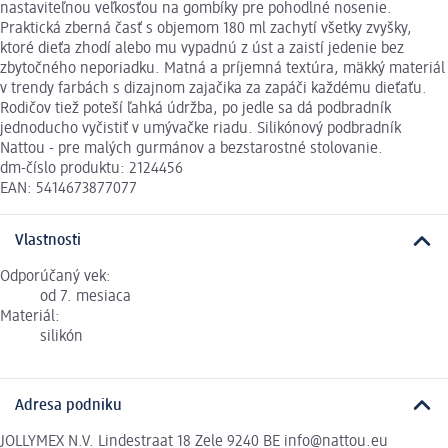
nastaviteľnou veľkosťou na gombíky pre pohodlné nosenie.
Praktická zberná časť s objemom 180 ml zachytí všetky zvyšky,
ktoré dieťa zhodí alebo mu vypadnú z úst a zaistí jedenie bez
zbytočného neporiadku. Matná a príjemná textúra, mäkký materiál
v trendy farbách s dizajnom zajačika za zapáči každému dieťaťu.
Rodičov tiež poteší ľahká údržba, po jedle sa dá podbradník
jednoducho vyčistiť v umývačke riadu. Silikónový podbradník
Nattou - pre malých gurmánov a bezstarostné stolovanie.
dm-číslo produktu: 2124456
EAN: 5414673877077
Vlastnosti
Odporúčaný vek:
od 7. mesiaca
Materiál:
silikón
Adresa podniku
JOLLYMEX N.V. Lindestraat 18 Zele 9240 BE info@nattou.eu