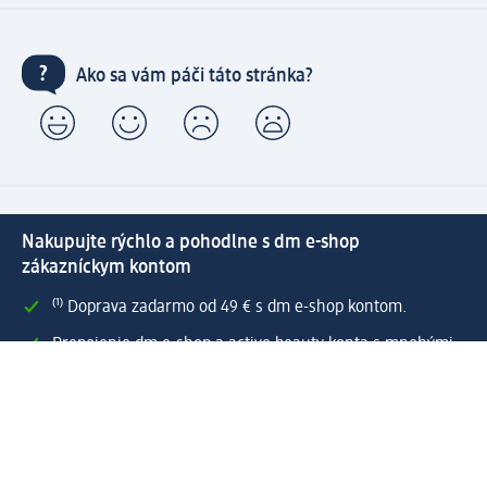
Ako sa vám páči táto stránka?
Nakupujte rýchlo a pohodlne s dm e-shop
zákazníckym kontom
⁽¹⁾ Doprava zadarmo od 49 € s dm e-shop kontom.
Prepojenie dm e-shop a active beauty konta s mnohými
zákazníckymi výhodami.
Rýchle a jednoduché spravovanie objednávok.
Vytvoriť dm e-shop konto