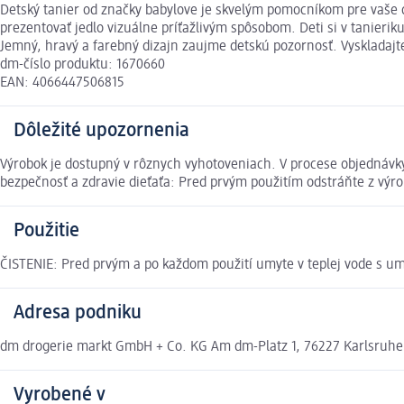
Detský tanier od značky babylove je skvelým pomocníkom pre vaše d
prezentovať jedlo vizuálne príťažlivým spôsobom. Deti si v tanier
Jemný, hravý a farebný dizajn zaujme detskú pozornosť. Vyskladajte
dm-číslo produktu: 1670660
EAN: 4066447506815
Dôležité upozornenia
Výrobok je dostupný v rôznych vyhotoveniach. V procese objednávk
bezpečnosť a zdravie dieťaťa: Pred prvým použitím odstráňte z výro
Použitie
ČISTENIE: Pred prvým a po každom použití umyte v teplej vode s u
Adresa podniku
dm drogerie markt GmbH + Co. KG Am dm-Platz 1, 76227 Karlsruh
Vyrobené v