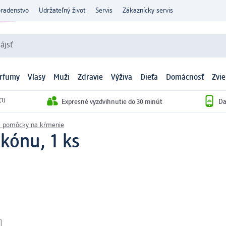
oradenstvo
Udržateľný život
Servis
Zákaznícky servis
ájsť
arfumy
Vlasy
Muži
Zdravie
Výživa
Dieťa
Domácnosť
Zvie
(1)
Expresné vyzdvihnutie do 30 minút
Da
a pomôcky na kŕmenie
ikónu, 1 ks