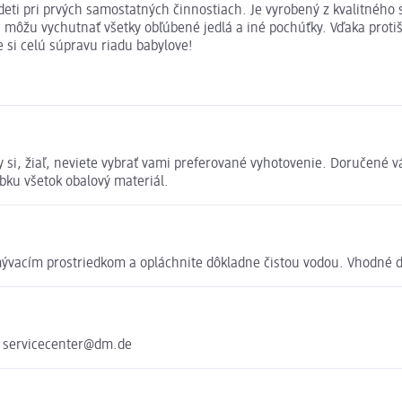
eti pri prvých samostatných činnostiach. Je vyrobený z kvalitného 
iku môžu vychutnať všetky obľúbené jedlá a iné pochúťky. Vďaka pro
 si celú súpravu riadu babylove!
y si, žiaľ, neviete vybrať vami preferované vyhotovenie. Doručen
bku všetok obalový materiál.
mývacím prostriedkom a opláchnite dôkladne čistou vodou. Vhodné 
e servicecenter@dm.de