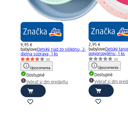
2,95 €
9,95 €
babylove
Detský tanie
babylove
Detský riad zo silikónu, 2-
polypropylénu, 1 ks
dielna súprava, 1 ks
(0)
(8)
Upozornenia
Upozornenia
Dostupné
Dostupné
Vybrať si dm pre
Vybrať si dm predajňu