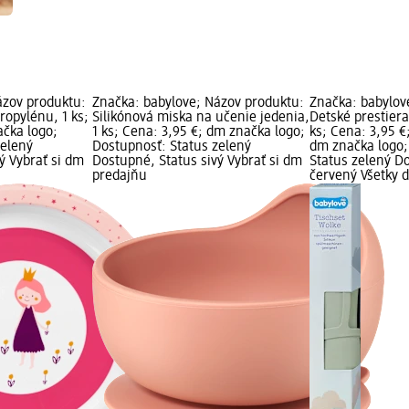
ázov produktu:
Značka: babylove; Názov produktu:
Značka: babylov
ropylénu, 1 ks;
Silikónová miska na učenie jedenia,
Detské prestiera
ačka logo;
1 ks; Cena: 3,95 €; dm značka logo;
ks; Cena: 3,95 €
zelený
Dostupnosť: Status zelený
dm značka logo;
ý Vybrať si dm
Dostupné, Status sivý Vybrať si dm
Status zelený D
predajňu
červený Všetky 