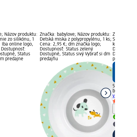
e; Názov produktu:
Značka: babylove; Názov produktu:
Značka: bab
nie zo silikónu, 1
Detská miska z polypropylénu, 1 ks;
Silikónový 
; Iba online logo,
Cena: 2,95 €; dm značka logo;
ks; Cena: 5
 Dostupnosť:
Dostupnosť: Status zelený
Dostupnosť:
ostupné, Status
Dostupné, Status sivý Vybrať si dm
Dostupné, S
dm predajne
predajňu
predajňu
5,95 €
babylove
Sil
vreckom, 1 
Upozorn
Dostupn
Vybrať s