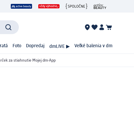
ratá
Foto
Dopredaj
Veľké balenia v dm
dmLIVE ▶
rček za stiahnutie Mojej dm-App