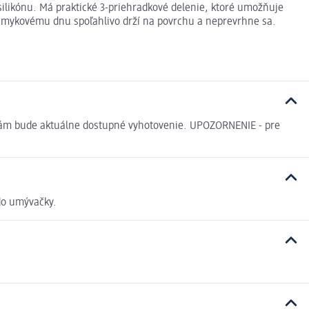
silikónu. Má praktické 3-priehradkové delenie, ktoré umožňuje
tišmykovému dnu spoľahlivo drží na povrchu a neprevrhne sa.
é vám bude aktuálne dostupné vyhotovenie. UPOZORNENIE - pre
do umývačky.