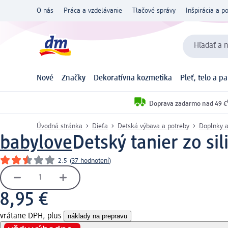
O nás
Práca a vzdelávanie
Tlačové správy
Inšpirácia a p
Hľadať a n
Nové
Značky
Dekoratívna kozmetika
Pleť, telo a p
Doprava zadarmo nad 49 €
Úvodná stránka
Dieťa
Detská výbava a potreby
Doplnky 
babylove
Detský tanier zo sil
2.5
(
37 hodnotení
)
8,95 €
vrátane DPH, plus
náklady na prepravu