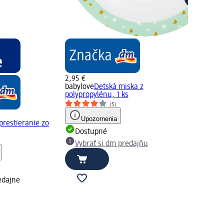
2,95 €
babylove
Detská miska z
polypropylénu, 1 ks
(5)
Upozornenia
prestieranie zo
Dostupné
Vybrať si dm predajňu
edajne