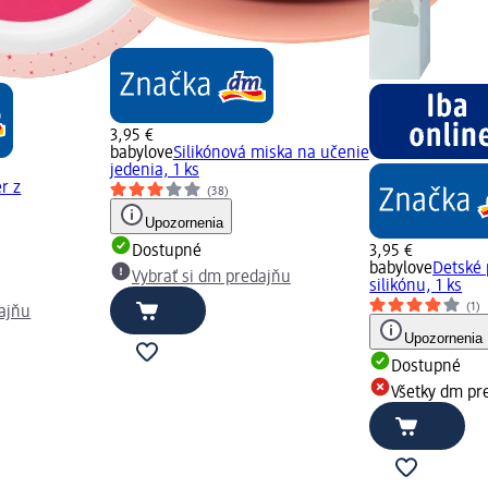
3,95 €
babylove
Silikónová miska na učenie
jedenia, 1 ks
r z
(38)
Upozornenia
Dostupné
3,95 €
babylove
Detské 
Vybrať si dm predajňu
silikónu, 1 ks
(1)
dajňu
Upozornenia
Dostupné
Všetky dm pr