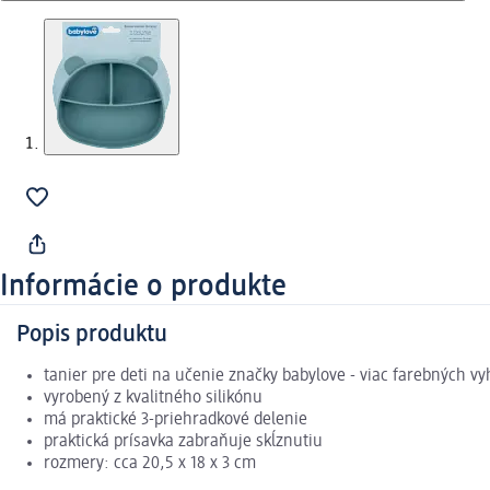
Informácie o produkte
Popis produktu
tanier pre deti na učenie značky babylove - viac farebných v
vyrobený z kvalitného silikónu
má praktické 3-priehradkové delenie
praktická prísavka zabraňuje skĺznutiu
rozmery: cca 20,5 x 18 x 3 cm