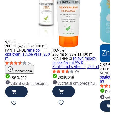
9,95 €
200 ml (4,98 € za 100 ml)
PANTHENOL
Pena po
10,95 €
opaľovaní s Aloe Vera, 200
250 ml (4,38 € za 100 ml)
ml
PANTHENOL
Telové mlieko
po opaľovaní 9% D-
(6)
2,95 €
Panthenol s Aloe..., 250 ml
200 ml (1
Upozornenia
(3)
SUNDAN
Dostupné
opaľovan
Dostupné
ml
Vybrať si dm predajňu
Vybrať si dm predajňu
Dost
Vybra