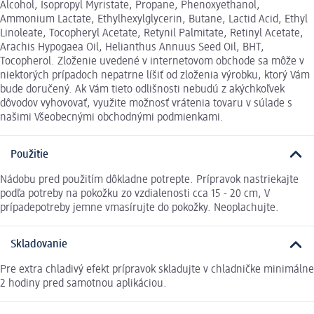
Alcohol, Isopropyl Myristate, Propane, Phenoxyethanol,
Ammonium Lactate, Ethylhexylglycerin, Butane, Lactid Acid, Ethyl
Linoleate, Tocopheryl Acetate, Retynil Palmitate, Retinyl Acetate,
Arachis Hypogaea Oil, Helianthus Annuus Seed Oil, BHT,
Tocopherol. Zloženie uvedené v internetovom obchode sa môže v
niektorých prípadoch nepatrne líšiť od zloženia výrobku, ktorý Vám
bude doručený. Ak Vám tieto odlišnosti nebudú z akýchkoľvek
dôvodov vyhovovať, využite možnosť vrátenia tovaru v súlade s
našimi Všeobecnými obchodnými podmienkami.
Použitie
Nádobu pred použitím dôkladne potrepte. Prípravok nastriekajte
podľa potreby na pokožku zo vzdialenosti cca 15 - 20 cm, V
prípadepotreby jemne vmasírujte do pokožky. Neoplachujte.
Skladovanie
Pre extra chladivý efekt prípravok skladujte v chladničke minimálne
2 hodiny pred samotnou aplikáciou.