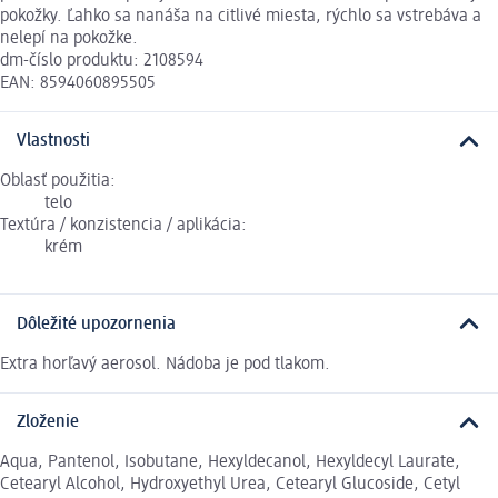
pokožky. Ľahko sa nanáša na citlivé miesta, rýchlo sa vstrebáva a
nelepí na pokožke.
dm-číslo produktu: 2108594
EAN: 8594060895505
Vlastnosti
Oblasť použitia:
telo
Textúra / konzistencia / aplikácia:
krém
Dôležité upozornenia
Extra horľavý aerosol. Nádoba je pod tlakom.
Zloženie
Aqua, Pantenol, Isobutane, Hexyldecanol, Hexyldecyl Laurate,
Cetearyl Alcohol, Hydroxyethyl Urea, Cetearyl Glucoside, Cetyl