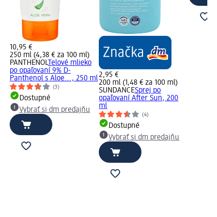
10,95 €
250 ml (4,38 € za 100 ml)
PANTHENOL
Telové mlieko
po opaľovaní 9% D-
2,95 €
Panthenol s Aloe..., 250 ml
200 ml (1,48 € za 100 ml)
(3)
SUNDANCE
Sprej po
Dostupné
opaľovaní After Sun, 200
ml
Vybrať si dm predajňu
(4)
Dostupné
Vybrať si dm predajňu