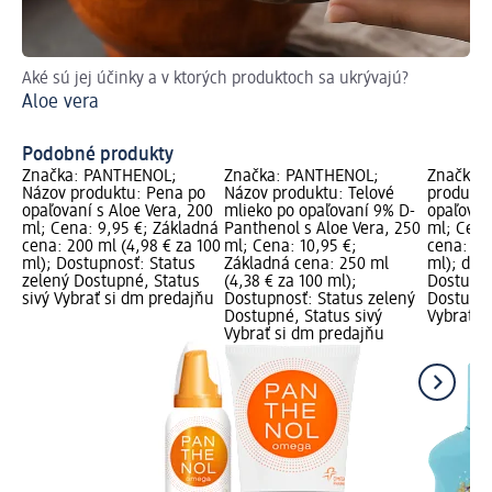
Aké sú jej účinky a v ktorých produktoch sa ukrývajú?
Ná
Aloe vera
Op
Podobné produkty
Značka: PANTHENOL;
Značka: PANTHENOL;
Značka:
Názov produktu: Pena po
Názov produktu: Telové
produktu
opaľovaní s Aloe Vera, 200
mlieko po opaľovaní 9% D-
opaľovan
ml; Cena: 9,95 €; Základná
Panthenol s Aloe Vera, 250
ml; Cena
cena: 200 ml (4,98 € za 100
ml; Cena: 10,95 €;
cena: 20
ml); Dostupnosť: Status
Základná cena: 250 ml
ml); dm 
zelený Dostupné, Status
(4,38 € za 100 ml);
Dostupno
sivý Vybrať si dm predajňu
Dostupnosť: Status zelený
Dostupné
Dostupné, Status sivý
Vybrať s
Vybrať si dm predajňu