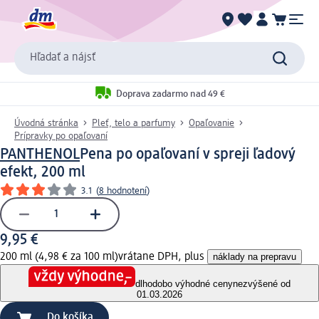
Hľadať a nájsť
Doprava zadarmo nad 49 €
Úvodná stránka
Pleť, telo a parfumy
Opaľovanie
Prípravky po opaľovaní
PANTHENOL
Pena po opaľovaní v spreji ľadový
efekt, 200 ml
3.1
(
8 hodnotení
)
9,95 €
200 ml (4,98 € za 100 ml)
vrátane DPH, plus
náklady na prepravu
dlhodobo výhodné ceny
nezvýšené od
01.03.2026
Do košíka