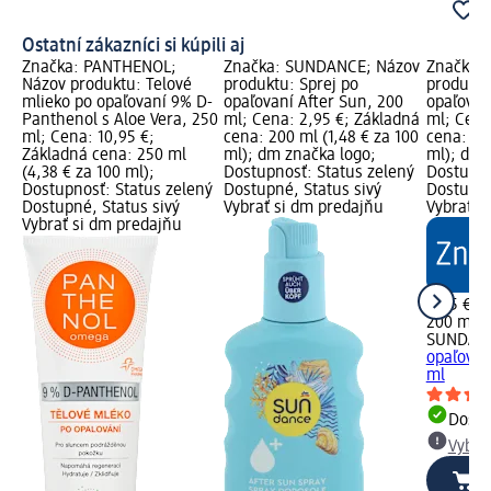
Ostatní zákazníci si kúpili aj
Značka: PANTHENOL;
Značka: SUNDANCE; Názov
Značka:
Názov produktu: Telové
produktu: Sprej po
produktu
mlieko po opaľovaní 9% D-
opaľovaní After Sun, 200
opaľovan
Panthenol s Aloe Vera, 250
ml; Cena: 2,95 €; Základná
ml; Cena
ml; Cena: 10,95 €;
cena: 200 ml (1,48 € za 100
cena: 20
Základná cena: 250 ml
ml); dm značka logo;
ml); dm 
(4,38 € za 100 ml);
Dostupnosť: Status zelený
Dostupno
Dostupnosť: Status zelený
Dostupné, Status sivý
Dostupné
Dostupné, Status sivý
Vybrať si dm predajňu
Vybrať s
Vybrať si dm predajňu
2,95 €
200 ml (1
SUNDAN
opaľovan
ml
Dost
Vybra