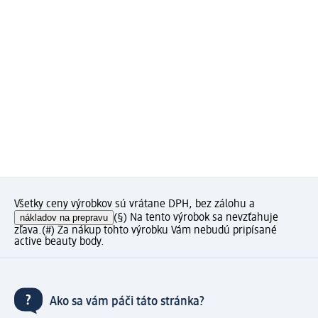
Všetky ceny výrobkov sú vrátane DPH, bez zálohu a
nákladov na prepravu
(§) Na tento výrobok sa nevzťahuje
zľava.
(#) Za nákup tohto výrobku Vám nebudú pripísané
active beauty body.
Ako sa vám páči táto stránka?