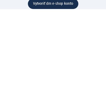
Vytvoriť dm e-shop konto
Pomoc
Výhody e-shopu
Zákaznícky servis
Zaslanie a dodanie
Vrátenie tovaru
Spoločnosť
O nás
Zodpovednosť
Práca a vzdelávanie
Tlačové stredisko
Cesta do dm dialogica
Centrálny sklad
Svet produktov
dm svet