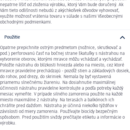
nepatrne líšiť od zloženia výrobku, ktorý Vám bude doručený. Ak
Vám tieto odlišnosti nebudú z akýchkoľvek dôvodov vyhovovať,
využite možnosť vrátenia tovaru v súlade s našimi Všeobecnými
obchodnými podmienkami.
Použitie
Opatrne prepichnite ostrým predmetom (nožnice, skrutkovač a
pod.) perforovanú časť na bočnej strane škatuľky s nástrahou na
vytvorenie otvorov, ktorými mravce môžu vchádzať a vychádzať.
Položte nástrahu do blízkosti hniezda alebo na miesto, cez ktoré
mravce pravidelne prechádzajú - pozdĺž stien a základových dosiek,
do rohov, pod drezy, do skriniek. Nemala by byť vystavená
priamemu slnečnému žiareniu. Na dosiahnutie maximálnej
účinnosti nástrahu pravidelne kontrolujte a podľa potreby každý
mesiac vymeňte. V prípade silného zamorenia použite na každé
miesto maximálne 2 nástrahy. Na terasách a balkónoch ich
chráňte pred dažďom. Nástraha je účinná niekoľko týždňov v
závislosti od miery zamorenia. Používajte biocídy bezpečným
spôsobom. Pred použitím sivždy prečítajte etiketu a informácie o
výrobku.