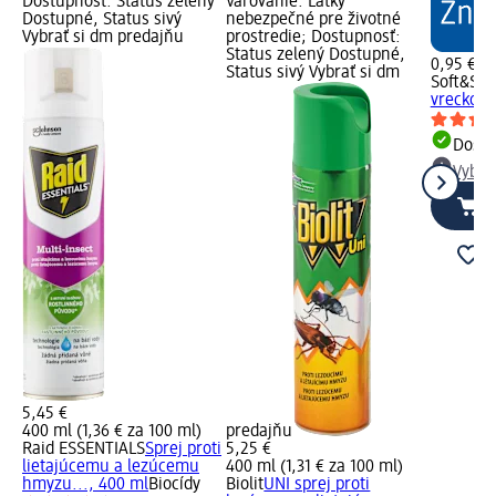
Dostupnosť: Status zelený
Varovanie: Látky
Dostupné, Status sivý
nebezpečné pre životné
Vybrať si dm predajňu
prostredie; Dostupnosť:
Status zelený Dostupné,
0,95 €
Status sivý Vybrať si dm
Soft&Sic
vreckovky
Dost
Vybra
5,45 €
400 ml (1,36 € za 100 ml)
predajňu
Raid ESSENTIALS
Sprej proti
5,25 €
lietajúcemu a lezúcemu
400 ml (1,31 € za 100 ml)
hmyzu..., 400 ml
Biocídy
Biolit
UNI sprej proti