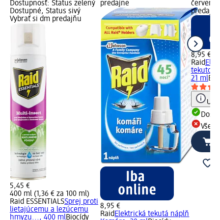
Dostupnosť: Status zelený
predajne
červený 
Dostupné, Status sivý
predajne
Vybrať si dm predajňu
8,95 €
Raid
Elek
tekutou
21 ml
Bio
Upoz
Dost
Všetk
5,45 €
400 ml (1,36 € za 100 ml)
Raid ESSENTIALS
Sprej proti
8,95 €
lietajúcemu a lezúcemu
Raid
Elektrická tekutá náplň
hmyzu..., 400 ml
Biocídy