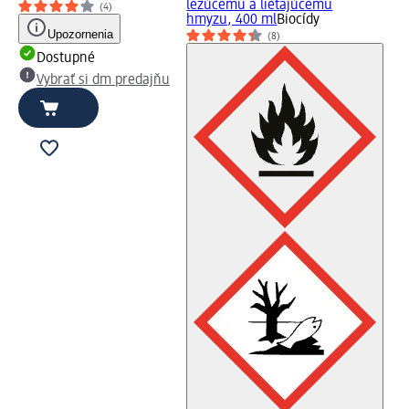
lezúcemu a lietajúcemu
(4)
hmyzu, 400 ml
Biocídy
Upozornenia
(8)
Dostupné
Vybrať si dm predajňu