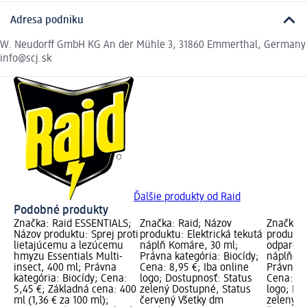
Adresa podniku
W. Neudorff GmbH KG An der Mühle 3, 31860 Emmerthal, Germany
info@scj.sk
Ďalšie produkty od Raid
Podobné produkty
Značka: Raid ESSENTIALS;
Značka: Raid; Názov
Značka: 
Názov produktu: Sprej proti
produktu: Elektrická tekutá
produktu
lietajúcemu a lezúcemu
náplň Komáre, 30 ml;
odparova
hmyzu Essentials Multi-
Právna kategória: Biocídy;
náplňou 
insect, 400 ml; Právna
Cena: 8,95 €; Iba online
Právna k
kategória: Biocídy; Cena:
logo; Dostupnosť: Status
Cena: 8,
5,45 €; Základná cena: 400
zelený Dostupné, Status
logo; Do
ml (1,36 € za 100 ml);
červený Všetky dm
zelený D