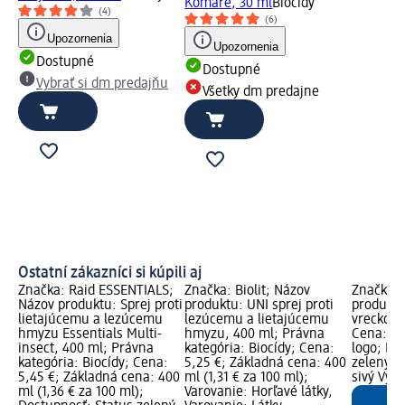
Komáre, 30 ml
Biocídy
(4)
(6)
Upozornenia
Upozornenia
Dostupné
Dostupné
Vybrať si dm predajňu
Všetky dm predajne
Ostatní zákazníci si kúpili aj
Značka: Raid ESSENTIALS;
Značka: Biolit; Názov
Značka: 
Názov produktu: Sprej proti
produktu: UNI sprej proti
produktu
lietajúcemu a lezúcemu
lezúcemu a lietajúcemu
vreckovky
hmyzu Essentials Multi-
hmyzu, 400 ml; Právna
Cena: 0,
insect, 400 ml; Právna
kategória: Biocídy; Cena:
logo; Do
kategória: Biocídy; Cena:
5,25 €; Základná cena: 400
zelený D
5,45 €; Základná cena: 400
ml (1,31 € za 100 ml);
sivý Vyb
ml (1,36 € za 100 ml);
Varovanie: Horľavé látky,