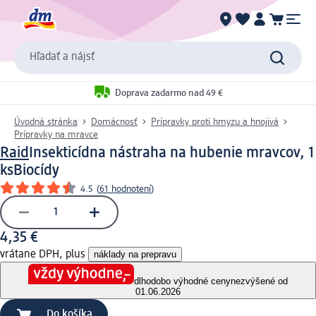
Hľadať a nájsť
Doprava zadarmo nad 49 €
Úvodná stránka
Domácnosť
Prípravky proti hmyzu a hnojivá
Prípravky na mravce
Raid
Insekticídna nástraha na hubenie mravcov, 1
ks
Biocídy
4.5
(
61 hodnotení
)
4,35 €
vrátane DPH, plus
náklady na prepravu
dlhodobo výhodné ceny
nezvýšené od
01.06.2026
Do košíka