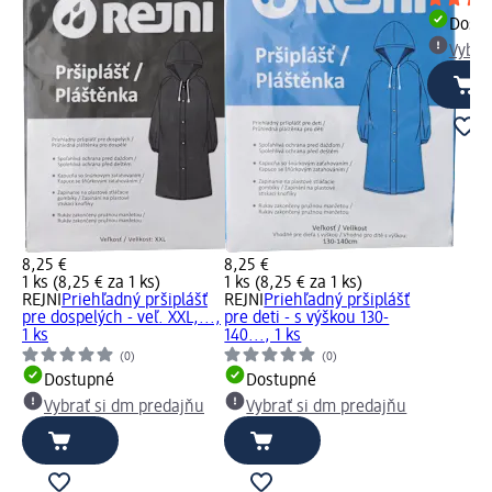
Dost
Vybra
8,25 €
8,25 €
1 ks (8,25 € za 1 ks)
1 ks (8,25 € za 1 ks)
REJNI
Priehľadný pršiplášť
REJNI
Priehľadný pršiplášť
pre dospelých - veľ. XXL,...,
pre deti - s výškou 130-
1 ks
140..., 1 ks
(0)
(0)
Dostupné
Dostupné
Vybrať si dm predajňu
Vybrať si dm predajňu