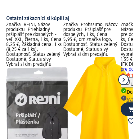
Ostatní zákazníci si kúpili aj
Značka: REJNI; Názov
Značka: Profissimo; Názov
Značka: 
produktu: Priehľadný
produktu: Pršiplášť pre
Názov pr
pršiplášť pre dospelých -
dospelých, 1 ks; Cena:
pre dospe
veľ. XXL, čierna, 1 ks; Cena:
5,95 €; dm značka logo;
ks; Cena:
8,25 €; Základná cena: 1 ks
Dostupnosť: Status zelený
Dostupno
(8,25 € za 1 ks);
Dostupné, Status sivý
Dostupné
Dostupnosť: Status zelený
Vybrať si dm predajňu
Vybrať s
Dostupné, Status sivý
1,55 €
Vybrať si dm predajňu
JFK Distr
pre dospe
Upoz
Dost
Vybra