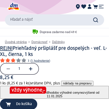
Hľadať a nájsť
Doprava zadarmo nad 49 €
Úvodná stránka
Domácnosť
Dáždniky
REJNI
Priehľadný pršiplášť pre dospelých - veľ. L-
XL, čierna, 1 ks
3
(
1 hodnotenie
)
8,25 €
1 ks (8,25 € za 1 ks)
vrátane DPH, plus
náklady na prepravu
dlhodobo výhodné ceny
nezvýšené od
11.01.2025
Do košíka