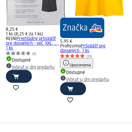
8,25 €
1 ks (8,25 € za 1 ks)
REJNI
Priehľadný pršiplášť
5,95 €
pre dospelých - veľ. XXL,...,
Profissimo
Pršiplášť pre
1 ks
dospelých, 1 ks
(0)
(33)
Dostupné
Upozornenia
Vybrať si dm predajňu
Dostupné
Vybrať si dm predajňu