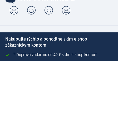
Nakupujte rýchlo a pohodlne s dm e-shop
zákazníckym kontom
⁽¹⁾ Doprava zadarmo od 49 € s dm e-shop kontom.
Prepojenie dm e-shop a active beauty konta s mnohými
zákazníckymi výhodami.
Rýchle a jednoduché spravovanie objednávok.
Vytvoriť dm e-shop konto
Pomoc