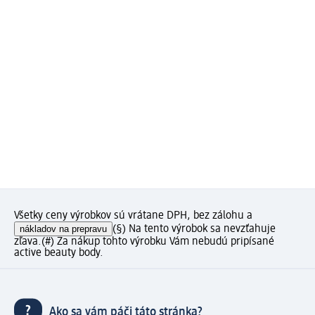
Všetky ceny výrobkov sú vrátane DPH, bez zálohu a
nákladov na prepravu
(§) Na tento výrobok sa nevzťahuje
zľava.
(#) Za nákup tohto výrobku Vám nebudú pripísané
active beauty body.
Ako sa vám páči táto stránka?