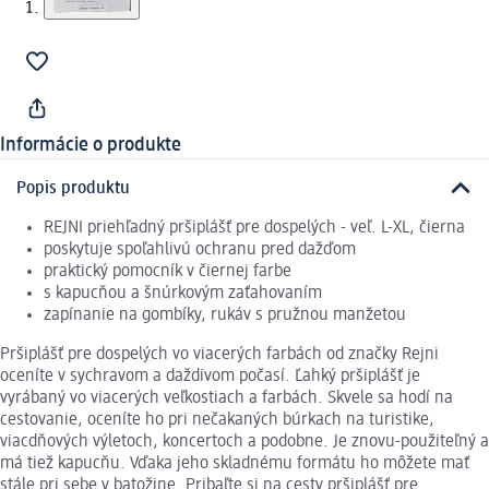
Informácie o produkte
Popis produktu
REJNI priehľadný pršiplášť pre dospelých - veľ. L-XL, čierna
poskytuje spoľahlivú ochranu pred dažďom
praktický pomocník v čiernej farbe
s kapucňou a šnúrkovým zaťahovaním
zapínanie na gombíky, rukáv s pružnou manžetou
Pršiplášť pre dospelých vo viacerých farbách od značky Rejni
oceníte v sychravom a daždivom počasí. Ľahký pršiplášť je
vyrábaný vo viacerých veľkostiach a farbách. Skvele sa hodí na
cestovanie, oceníte ho pri nečakaných búrkach na turistike,
viacdňových výletoch, koncertoch a podobne. Je znovu-použiteľný a
má tiež kapucňu. Vďaka jeho skladnému formátu ho môžete mať
stále pri sebe v batožine. Pribaľte si na cesty pršiplášť pre