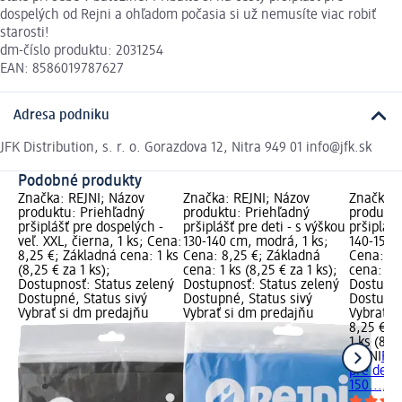
dospelých od Rejni a ohľadom počasia si už nemusíte viac robiť
starosti!
dm-číslo produktu: 2031254
EAN: 8586019787627
Adresa podniku
JFK Distribution, s. r. o. Gorazdova 12, Nitra 949 01 info@jfk.sk
Podobné produkty
Značka: REJNI; Názov
Značka: REJNI; Názov
Značka: 
produktu: Priehľadný
produktu: Priehľadný
produktu
pršiplášť pre dospelých -
pršiplášť pre deti - s výškou
pršiplášť
veľ. XXL, čierna, 1 ks; Cena:
130-140 cm, modrá, 1 ks;
140-150 
8,25 €; Základná cena: 1 ks
Cena: 8,25 €; Základná
Cena: 8,
(8,25 € za 1 ks);
cena: 1 ks (8,25 € za 1 ks);
cena: 1 k
Dostupnosť: Status zelený
Dostupnosť: Status zelený
Dostupno
Dostupné, Status sivý
Dostupné, Status sivý
Dostupné
Vybrať si dm predajňu
Vybrať si dm predajňu
Vybrať s
8,25 €
1 ks (8,2
REJNI
Pri
pre deti 
150..., 1 