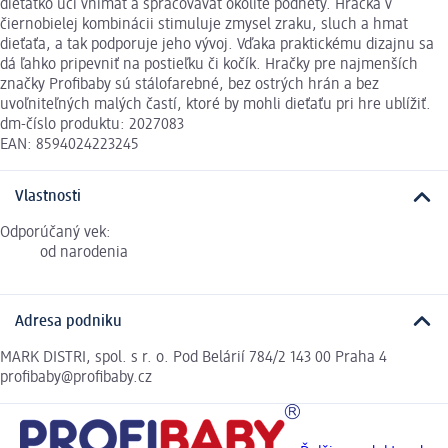
dieťatko učí vnímať a spracovávať okolité podnety. Hračka v
čiernobielej kombinácii stimuluje zmysel zraku, sluch a hmat
dieťaťa, a tak podporuje jeho vývoj. Vďaka praktickému dizajnu sa
dá ľahko pripevniť na postieľku či kočík. Hračky pre najmenších
značky Profibaby sú stálofarebné, bez ostrých hrán a bez
uvoľniteľných malých častí, ktoré by mohli dieťaťu pri hre ublížiť.
dm-číslo produktu: 2027083
EAN: 8594024223245
Vlastnosti
Odporúčaný vek:
od narodenia
Adresa podniku
MARK DISTRI, spol. s r. o. Pod Belárií 784/2 143 00 Praha 4
profibaby@profibaby.cz