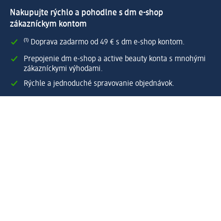
Nakupujte rýchlo a pohodlne s dm e-shop
zákazníckym kontom
⁽¹⁾ Doprava zadarmo od 49 € s dm e-shop kontom.
Prepojenie dm e-shop a active beauty konta s mnohými
zákazníckymi výhodami.
Rýchle a jednoduché spravovanie objednávok.
Vytvoriť dm e-shop konto
Pomoc
Výhody e-shopu
Zákaznícky servis
Zaslanie a dodanie
Vrátenie tovaru
Spoločnosť