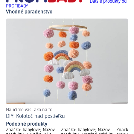
Ďalšie produkty od
PROFIBABY
Vhodné poradenstvo
Naučíme vás, ako na to
Pra
DIY: Kolotoč nad postieľku
Pr
Podobné produkty
Značka: babylove; Názov
Značka: babylove; Názov
Značka: 