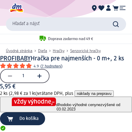
Hľadať a nájsť
Doprava zadarmo nad 49 €
Úvodná stránka
Dieťa
Hračky
Senzorické hračky
PROFIBABY
Hračka pre najmenších - 0 m+, 2 ks
4.9
(
7 hodnotení
)
5,95 €
2 ks (2,98 € za 1 ks)
vrátane DPH, plus
náklady na prepravu
dlhodobo výhodné ceny
nezvýšené od
03.02.2023
Do košíka