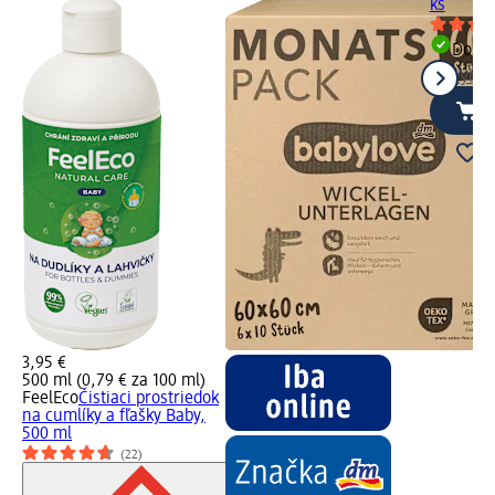
ks
Dost
Vybra
3,95 €
500 ml (0,79 € za 100 ml)
FeelEco
Čistiaci prostriedok
na cumlíky a fľašky Baby,
500 ml
(22)