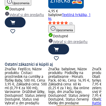
Upozornenia
Dostupné
4,95 €
Vybrať si dm predajňu
babylove
Textilná hrkálka, 1
ks
(2)
Upozornenia
Dostupné
Vybrať si dm predajňu
Ostatní zákazníci si kúpili aj
Značka: FeelEco; Názov
Značka: babylove; Názov
Značka: 
produktu: Čistiaci
produktu: Podložky na
produktu
prostriedok na cumlíky a
prebaľovanie - Monats
Oball Rat
fľašky Baby, 500 ml; Cena:
Pack, 60 ks; Cena: 14,95 €;
tyrkysová
3,95 €; Základná cena: 500
Základná cena: 60 ks
7,95 €; 
ml (0,79 € za 100 ml);
(0,25 € za 1 ks); Iba online
zelený D
Varovanie: Dráždivé látky;
logo, dm značka logo;
sivý Vyb
Dostupnosť: Status zelený
Dostupnosť: Status zelený
7,95 €
Dostupné, Status sivý
Dostupné, Status červený
Oball
Ohy
Vybrať si dm predajňu
Všetky dm predajne
Rattle - 