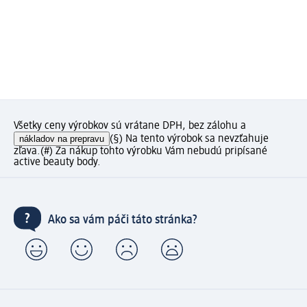
Všetky ceny výrobkov sú vrátane DPH, bez zálohu a
nákladov na prepravu
(§) Na tento výrobok sa nevzťahuje
zľava.
(#) Za nákup tohto výrobku Vám nebudú pripísané
active beauty body.
Ako sa vám páči táto stránka?