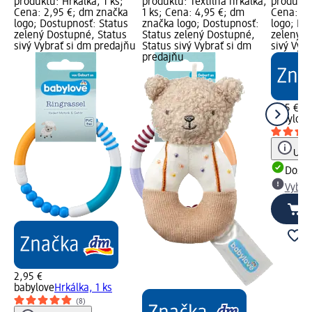
produktu: Hrkálka, 1 ks;
produktu: Textilná hrkálka,
produktu
Cena: 2,95 €; dm značka
1 ks; Cena: 4,95 €; dm
Cena: 7,
logo; Dostupnosť: Status
značka logo; Dostupnosť:
logo; Do
zelený Dostupné, Status
Status zelený Dostupné,
zelený D
sivý Vybrať si dm predajňu
Status sivý Vybrať si dm
sivý Vyb
predajňu
7,95 €
babylove
Upoz
Dost
Vybra
2,95 €
babylove
Hrkálka, 1 ks
(8)