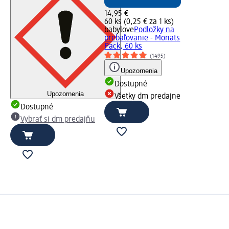
14,95 €
60 ks (0,25 € za 1 ks)
babylove
Podložky na
prebaľovanie - Monats
Pack, 60 ks
(1495)
Upozornenia
Dostupné
Upozornenia
Všetky dm predajne
Dostupné
Vybrať si dm predajňu