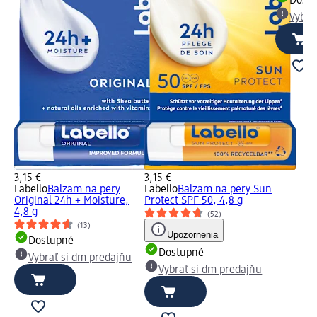
Dost
Vybra
3,15 €
3,15 €
Labello
Balzam na pery
Labello
Balzam na pery Sun
Original 24h + Moisture,
Protect SPF 50, 4,8 g
4,8 g
(52)
(13)
Upozornenia
Dostupné
Dostupné
Vybrať si dm predajňu
Vybrať si dm predajňu