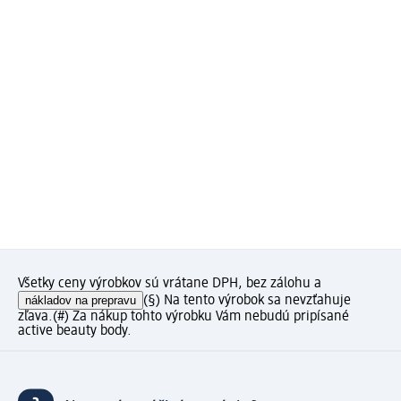
Všetky ceny výrobkov sú vrátane DPH, bez zálohu a
nákladov na prepravu
(§) Na tento výrobok sa nevzťahuje
zľava.
(#) Za nákup tohto výrobku Vám nebudú pripísané
active beauty body.