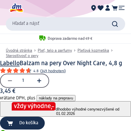
Hľadať a nájsť
Doprava zadarmo nad 49 €
Úvodná stránka
Pleť, telo a parfumy
Pleťová kozmetika
Starostlivosť o pery
Labello
Balzam na pery Over Night Care, 4,8 g
4.8
(
349 hodnotení
)
3,45 €
vrátane DPH, plus
náklady na prepravu
dlhodobo výhodné ceny
nezvýšené od
01.02.2026
Do košíka