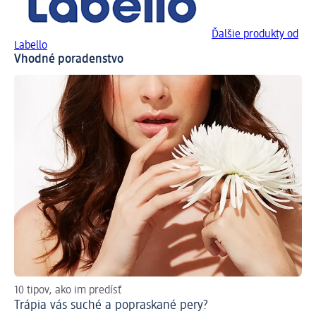
Ďalšie produkty od
Labello
Vhodné poradenstvo
10 tipov, ako im predísť
Čo
Trápia vás suché a popraskané pery?
Te