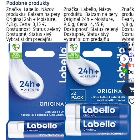
Podobné produkty
Značka: Labello; Názov
Značka: Labello; Názov
Značka: 
produktu: Balzam na pery
produktu: Balzam na pery
produktu
Original 24h + Moisture,
Original 24h + Moisture,
Pearly S
4,8 g; Cena: 3,15 €;
9,6 g; Cena: 4,45 €;
4,8 g; Ce
Dostupnosť: Status zelený
Dostupnosť: Status zelený
Dostupno
Dostupné, Status sivý
Dostupné, Status sivý
Dostupné
Vybrať si dm predajňu
Vybrať si dm predajňu
Vybrať s
3,75 €
Labello
B
Pearly S
4,8 g
Dost
Vybra