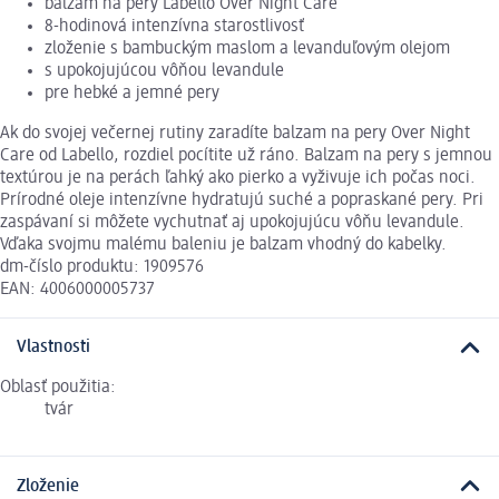
balzam na pery Labello Over Night Care
8-hodinová intenzívna starostlivosť
zloženie s bambuckým maslom a levanduľovým olejom
s upokojujúcou vôňou levandule
pre hebké a jemné pery
Ak do svojej večernej rutiny zaradíte balzam na pery Over Night
Care od Labello, rozdiel pocítite už ráno. Balzam na pery s jemnou
textúrou je na perách ľahký ako pierko a vyživuje ich počas noci.
Prírodné oleje intenzívne hydratujú suché a popraskané pery. Pri
zaspávaní si môžete vychutnať aj upokojujúcu vôňu levandule.
Vďaka svojmu malému baleniu je balzam vhodný do kabelky.
dm-číslo produktu: 1909576
EAN: 4006000005737
Vlastnosti
Oblasť použitia:
tvár
Zloženie