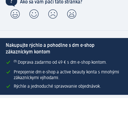
Ako sa vám páči táto stránka?
Nakupujte rýchlo a pohodlne s dm e-shop
zákazníckym kontom
⁽¹⁾ Doprava zadarmo od 49 € s dm e-shop kontom.
Prepojenie dm e-shop a active beauty konta s mnohými
zákazníckymi výhodami.
Rýchle a jednoduché spravovanie objednávok.
Vytvoriť dm e-shop konto
Pomoc