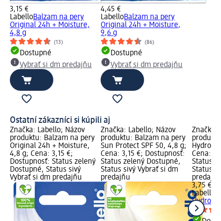
3,15 €
4,45 €
Labello
Balzam na pery
Labello
Balzam na pery
Original 24h + Moisture,
Original 24h + Moisture,
4,8 g
9,6 g
(13)
(86)
Dostupné
Dostupné
Vybrať si dm predajňu
Vybrať si dm predajňu
Ostatní zákazníci si kúpili aj
Značka: Labello; Názov
Značka: Labello; Názov
Značka: 
produktu: Balzam na pery
produktu: Balzam na pery
produktu
Original 24h + Moisture,
Sun Protect SPF 50, 4,8 g;
Hydro Ca
4,8 g; Cena: 3,15 €;
Cena: 3,15 €; Dostupnosť:
Cena: 3,
Dostupnosť: Status zelený
Status zelený Dostupné,
Status z
Dostupné, Status sivý
Status sivý Vybrať si dm
Status si
Vybrať si dm predajňu
predajňu
predajň
3,75 €
Labello
B
Hydro Ca