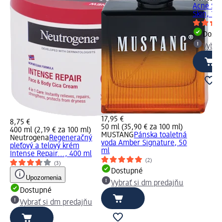
Acne Seb
Skin, 14
Dost
Vybra
17,95 €
8,75 €
50 ml (35,90 € za 100 ml)
400 ml (2,19 € za 100 ml)
MUSTANG
Pánska toaletná
Neutrogena
Regeneračný
voda Amber Signature, 50
pleťový a telový krém
ml
Intense Repair..., 400 ml
(2)
(3)
Dostupné
Upozornenia
Vybrať si dm predajňu
Dostupné
Vybrať si dm predajňu