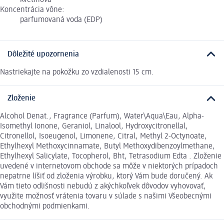
kvetinová
Koncentrácia vône:
parfumovaná voda (EDP)
Dôležité upozornenia
Nastriekajte na pokožku zo vzdialenosti 15 cm.
Zloženie
Alcohol Denat., Fragrance (Parfum), Water\Aqua\Eau, Alpha-
Isomethyl Ionone, Geraniol, Linalool, Hydroxycitronellal,
Citronellol, Isoeugenol, Limonene, Citral, Methyl 2-Octynoate,
Ethylhexyl Methoxycinnamate, Butyl Methoxydibenzoylmethane,
Ethylhexyl Salicylate, Tocopherol, Bht, Tetrasodium Edta . Zloženie
uvedené v internetovom obchode sa môže v niektorých prípadoch
nepatrne líšiť od zloženia výrobku, ktorý Vám bude doručený. Ak
Vám tieto odlišnosti nebudú z akýchkoľvek dôvodov vyhovovať,
využite možnosť vrátenia tovaru v súlade s našimi Všeobecnými
obchodnými podmienkami.