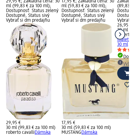
29,95 €; Základná cena: 30
17,95 €; Základná cena: 30
Základná
ml (99,83 € za 100 ml);
ml (59,83 € za 100 ml);
(89,83 € 
Dostupnosť: Status zelený
Dostupnosť: Status zelený
Dostupno
Dostupné, Status sivý
Dostupné, Status sivý
Dostupné
Vybrať si dm predajňu
Vybrať si dm predajňu
Vybrať s
26,95 €
30 ml (89
roberto c
toaletná 
30 ml
Dost
Vybra
29,95 €
17,95 €
30 ml (99,83 € za 100 ml)
30 ml (59,83 € za 100 ml)
roberto cavalli
Dámska
MUSTANG
Dámska