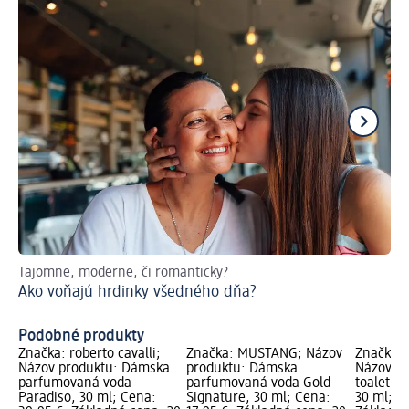
Tajomne, moderne, či romanticky?
Od
Ako voňajú hrdinky všedného dňa?
Kv
vh
Podobné produkty
Značka: roberto cavalli;
Značka: MUSTANG; Názov
Značka: r
Názov produktu: Dámska
produktu: Dámska
Názov p
parfumovaná voda
parfumovaná voda Gold
toaletná 
Paradiso, 30 ml; Cena:
Signature, 30 ml; Cena:
30 ml; C