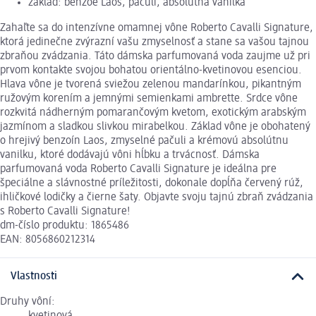
základ: benzoe Laos, pačuli, absolútna vanilka
Zahaľte sa do intenzívne omamnej vône Roberto Cavalli Signature,
ktorá jedinečne zvýrazní vašu zmyselnosť a stane sa vašou tajnou
zbraňou zvádzania. Táto dámska parfumovaná voda zaujme už pri
prvom kontakte svojou bohatou orientálno-kvetinovou esenciou.
Hlava vône je tvorená sviežou zelenou mandarínkou, pikantným
ružovým korením a jemnými semienkami ambrette. Srdce vône
rozkvitá nádherným pomarančovým kvetom, exotickým arabským
jazmínom a sladkou slivkou mirabelkou. Základ vône je obohatený
o hrejivý benzoín Laos, zmyselné pačuli a krémovú absolútnu
vanilku, ktoré dodávajú vôni hĺbku a trvácnosť. Dámska
parfumovaná voda Roberto Cavalli Signature je ideálna pre
špeciálne a slávnostné príležitosti, dokonale dopĺňa červený rúž,
ihličkové lodičky a čierne šaty. Objavte svoju tajnú zbraň zvádzania
s Roberto Cavalli Signature!
dm-číslo produktu: 1865486
EAN: 8056860212314
Vlastnosti
Druhy vôní: