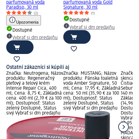
parfumovaná voda
parfumovaná voda Gold
Paradiso, 30 ml
Signature, 30 ml
(2)
(1)
Dostupné
Upozornenia
Vybrať si dm predajňu
Dostupné
Vybrať si dm predajňu
Ostatní zákazníci si kúpili aj
Značka: Neutrogena; Názov
Značka: MUSTANG; Názov
Značka:
produktu: Regeneračný
produktu: Pánska toaletná
skincare
pleťový a telový krém
voda Amber Signature, 50
Čistiaci 
Intense Repair Cica, 400
ml; Cena: 17,95 €; Základná
Sebum Co
ml; Cena: 8,75 €; Základná
cena: 50 ml (35,90 € za 100
140 ml; 
cena: 400 ml (2,19 € za 100
ml); Dostupnosť: Status
Základná
ml); Dostupnosť: Status
zelený Dostupné, Status
(14,96 € 
zelený Dostupné, Status
sivý Vybrať si dm predajňu
Dostupno
sivý Vybrať si dm predajňu
Dostupné
Vybrať s
20,95 €
140 ml (1
MÁDARA 
skincare