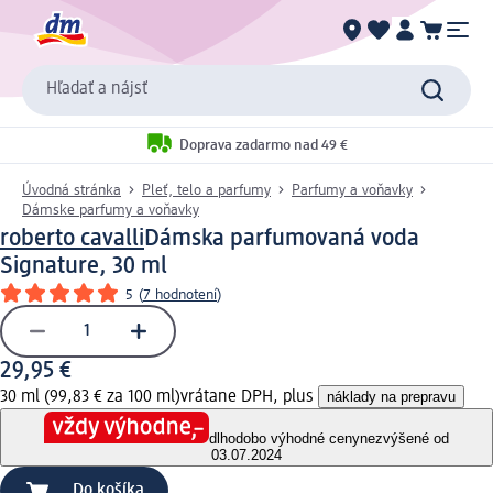
Hľadať a nájsť
Doprava zadarmo nad 49 €
Úvodná stránka
Pleť, telo a parfumy
Parfumy a voňavky
Dámske parfumy a voňavky
roberto cavalli
Dámska parfumovaná voda
Signature, 30 ml
5
(
7 hodnotení
)
29,95 €
30 ml (99,83 € za 100 ml)
vrátane DPH, plus
náklady na prepravu
dlhodobo výhodné ceny
nezvýšené od
03.07.2024
Do košíka