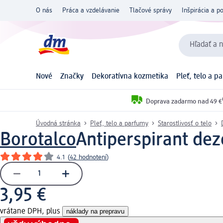
O nás
Práca a vzdelávanie
Tlačové správy
Inšpirácia a p
Hľadať a n
Nové
Značky
Dekoratívna kozmetika
Pleť, telo a p
Doprava zadarmo nad 49 €
Úvodná stránka
Pleť, telo a parfumy
Starostlivosť o telo
Borotalco
Antiperspirant dez
4.1
(
42 hodnotení
)
3,95 €
vrátane DPH, plus
náklady na prepravu