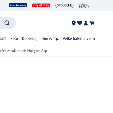
ratá
Foto
Dopredaj
Veľké balenia v dm
dmLIVE ▶
rček za stiahnutie Mojej dm-App