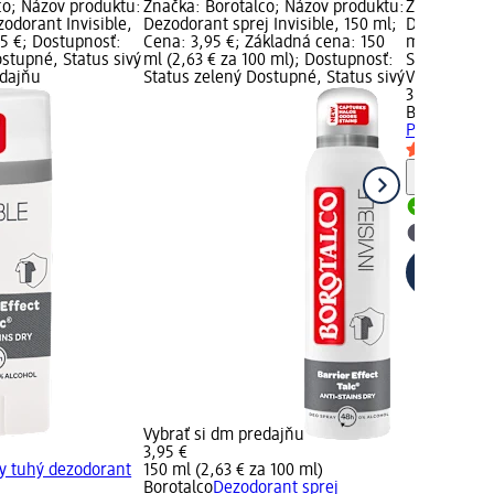
co; Názov produktu:
Značka: Borotalco; Názov produktu:
Značka: Bor
odorant Invisible,
Dezodorant sprej Invisible, 150 ml;
Dámsky tuh
95 €; Dostupnosť:
Cena: 3,95 €; Základná cena: 150
ml; Cena: 3
stupné, Status sivý
ml (2,63 € za 100 ml); Dostupnosť:
Status zele
edajňu
Status zelený Dostupné, Status sivý
Vybrať si d
3,95 €
Borotalco
Dá
Pure, 40 ml
Upozorn
Dostupn
Vybrať s
Vybrať si dm predajňu
3,95 €
 tuhý dezodorant
150 ml (2,63 € za 100 ml)
Borotalco
Dezodorant sprej