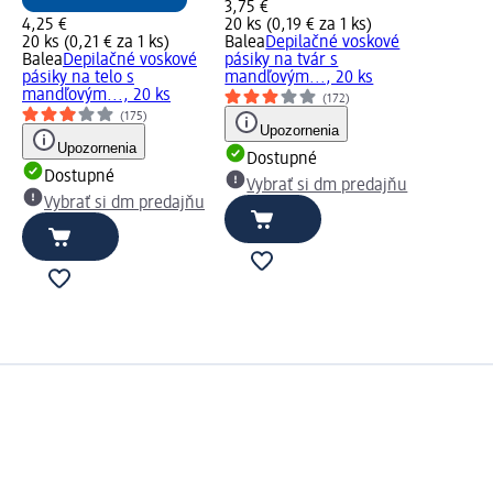
3,75 €
4,25 €
20 ks (0,19 € za 1 ks)
20 ks (0,21 € za 1 ks)
Balea
Depilačné voskové
Balea
Depilačné voskové
pásiky na tvár s
pásiky na telo s
mandľovým..., 20 ks
mandľovým..., 20 ks
(172)
(175)
Upozornenia
Upozornenia
Dostupné
Dostupné
Vybrať si dm predajňu
Vybrať si dm predajňu