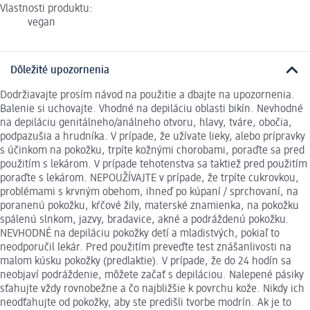
Vlastnosti produktu:
vegan
Dôležité upozornenia
Dodržiavajte prosím návod na použitie a dbajte na upozornenia.
Balenie si uchovajte. Vhodné na depiláciu oblasti bikín. Nevhodné
na depiláciu genitálneho/análneho otvoru, hlavy, tváre, obočia,
podpazušia a hrudníka. V prípade, že užívate lieky, alebo prípravky
s účinkom na pokožku, trpíte kožnými chorobami, poraďte sa pred
použitím s lekárom. V prípade tehotenstva sa taktiež pred použitím
poraďte s lekárom. NEPOUŽÍVAJTE v prípade, že trpíte cukrovkou,
problémami s krvným obehom, ihneď po kúpaní / sprchovaní, na
poranenú pokožku, kŕčové žily, materské znamienka, na pokožku
spálenú slnkom, jazvy, bradavice, akné a podráždenú pokožku.
NEVHODNÉ na depiláciu pokožky detí a mladistvých, pokiaľ to
neodporučil lekár. Pred použitím preveďte test znášanlivosti na
malom kúsku pokožky (predlaktie). V prípade, že do 24 hodín sa
neobjaví podráždenie, môžete začať s depiláciou. Nalepené pásiky
sťahujte vždy rovnobežne a čo najbližšie k povrchu kože. Nikdy ich
neodťahujte od pokožky, aby ste predišli tvorbe modrín. Ak je to