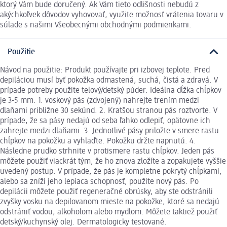
ktorý Vám bude doručený. Ak Vám tieto odlišnosti nebudú z
akýchkoľvek dôvodov vyhovovať, využite možnosť vrátenia tovaru v
súlade s našimi Všeobecnými obchodnými podmienkami.
Použitie
Návod na použitie: Produkt používajte pri izbovej teplote. Pred
depiláciou musí byť pokožka odmastená, suchá, čistá a zdravá. V
prípade potreby použite telový/detský púder. Ideálna dĺžka chĺpkov
je 3-5 mm. 1. voskový pás (zdvojený) nahrejte trením medzi
dlaňami približne 30 sekúnd. 2. Kratšou stranou pás roztvorte. V
prípade, že sa pásy nedajú od seba ľahko odlepiť, opätovne ich
zahrejte medzi dlaňami. 3. Jednotlivé pásy priložte v smere rastu
chĺpkov na pokožku a vyhlaďte. Pokožku držte napnutú. 4.
Následne prudko strhnite v protismere rastu chĺpkov. Jeden pás
môžete použiť viackrát tým, že ho znova zložíte a zopakujete vyššie
uvedený postup. V prípade, že pás je kompletne pokrytý chĺpkami,
alebo sa zníži jeho lepiaca schopnosť, použite nový pás. Po
depilácii môžete použiť regeneračné obrúsky, aby ste odstránili
zvyšky vosku na depilovanom mieste na pokožke, ktoré sa nedajú
odstrániť vodou, alkoholom alebo mydlom. Môžete taktiež použiť
detský/kuchynský olej. Dermatologicky testované.