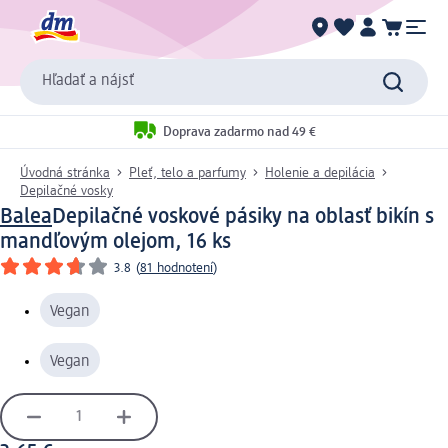
Hľadať a nájsť
Doprava zadarmo nad 49 €
Úvodná stránka
Pleť, telo a parfumy
Holenie a depilácia
Depilačné vosky
Balea
Depilačné voskové pásiky na oblasť bikín s
mandľovým olejom, 16 ks
3.8
(
81 hodnotení
)
Vegan
Vegan