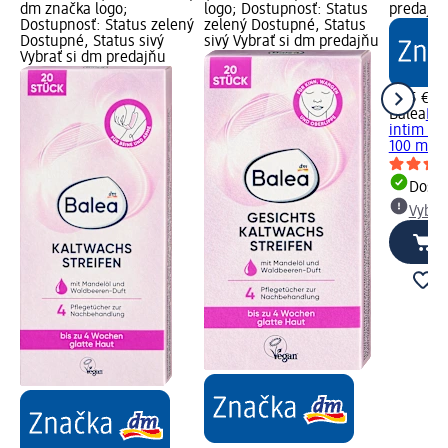
dm značka logo;
logo; Dostupnosť: Status
predajň
Dostupnosť: Status zelený
zelený Dostupné, Status
Dostupné, Status sivý
sivý Vybrať si dm predajňu
Vybrať si dm predajňu
2,35 €
Balea
Bal
intim na 
100 ml
Dost
Vybra