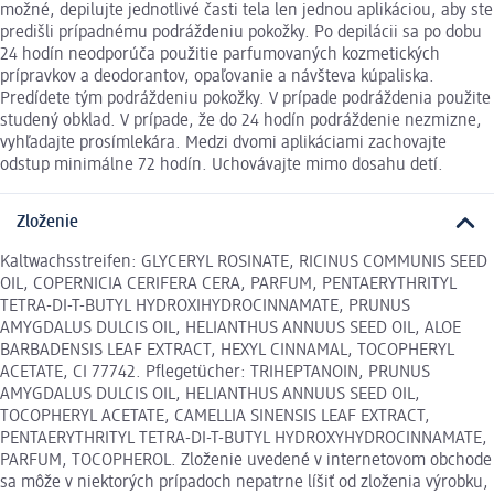
možné, depilujte jednotlivé časti tela len jednou aplikáciou, aby ste
predišli prípadnému podráždeniu pokožky. Po depilácii sa po dobu
24 hodín neodporúča použitie parfumovaných kozmetických
prípravkov a deodorantov, opaľovanie a návšteva kúpaliska.
Predídete tým podráždeniu pokožky. V prípade podráždenia použite
studený obklad. V prípade, že do 24 hodín podráždenie nezmizne,
vyhľadajte prosímlekára. Medzi dvomi aplikáciami zachovajte
odstup minimálne 72 hodín. Uchovávajte mimo dosahu detí.
Zloženie
Kaltwachsstreifen: GLYCERYL ROSINATE, RICINUS COMMUNIS SEED
OIL, COPERNICIA CERIFERA CERA, PARFUM, PENTAERYTHRITYL
TETRA-DI-T-BUTYL HYDROXIHYDROCINNAMATE, PRUNUS
AMYGDALUS DULCIS OIL, HELIANTHUS ANNUUS SEED OIL, ALOE
BARBADENSIS LEAF EXTRACT, HEXYL CINNAMAL, TOCOPHERYL
ACETATE, CI 77742. Pflegetücher: TRIHEPTANOIN, PRUNUS
AMYGDALUS DULCIS OIL, HELIANTHUS ANNUUS SEED OIL,
TOCOPHERYL ACETATE, CAMELLIA SINENSIS LEAF EXTRACT,
PENTAERYTHRITYL TETRA-DI-T-BUTYL HYDROXYHYDROCINNAMATE,
PARFUM, TOCOPHEROL. Zloženie uvedené v internetovom obchode
sa môže v niektorých prípadoch nepatrne líšiť od zloženia výrobku,