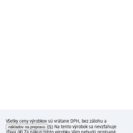
Všetky ceny výrobkov sú vrátane DPH, bez zálohu a
nákladov na prepravu
(§) Na tento výrobok sa nevzťahuje
zľava.
(#) Za nákup tohto výrobku Vám nebudú pripísané