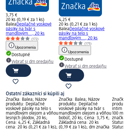
3,75 €
20 ks (0,19 € za 1 ks)
4,25 €
Balea
Depilačné voskové
20 ks (0,21 € za 1 ks)
pásiky na tvár s
Balea
Depilačné voskové
mandľovým..., 20 ks
pásiky na telo s
mandľovým..., 20 ks
(172)
(175)
Upozornenia
Upozornenia
Dostupné
Dostupné
Vybrať si dm predajňu
Vybrať si dm predajňu
Ostatní zákazníci si kúpili aj
Značka: Balea; Názov
Značka: Balea; Názov
Značka: 
produktu: Depilačné
produktu: Depilačné
produktu
voskové pásiky na telo s
voskové pásiky na tvár s
intim na 
mandľovým olejom a vôňou
mandľovým olejom a vôňou
100 ml; 
lesných plodov, 20 ks;
bobúľ, 20 ks; Cena: 3,75 €;
značka l
Cena: 4,25 €; Základná
Základná cena: 20 ks
Status z
cena: 20 ks (0,21 € za 1 ks);
(0,19 € za 1 ks); dm značka
Status si