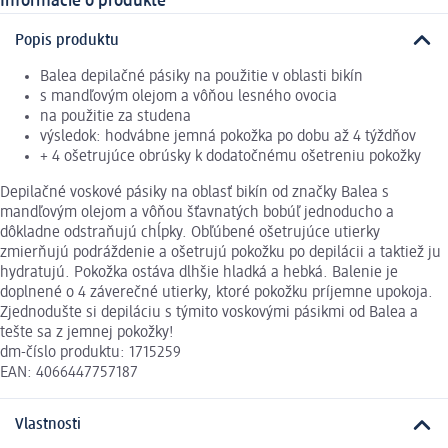
Informácie o produkte
Popis produktu
Balea depilačné pásiky na použitie v oblasti bikín
s mandľovým olejom a vôňou lesného ovocia
na použitie za studena
výsledok: hodvábne jemná pokožka po dobu až 4 týždňov
+ 4 ošetrujúce obrúsky k dodatočnému ošetreniu pokožky
Depilačné voskové pásiky na oblasť bikín od značky Balea s
mandľovým olejom a vôňou šťavnatých bobúľ jednoducho a
dôkladne odstraňujú chĺpky. Obľúbené ošetrujúce utierky
zmierňujú podráždenie a ošetrujú pokožku po depilácii a taktiež ju
hydratujú. Pokožka ostáva dlhšie hladká a hebká. Balenie je
doplnené o 4 záverečné utierky, ktoré pokožku príjemne upokoja.
Zjednodušte si depiláciu s týmito voskovými pásikmi od Balea a
tešte sa z jemnej pokožky!
dm-číslo produktu: 1715259
EAN: 4066447757187
Vlastnosti