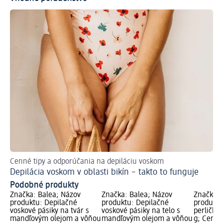
Cenné tipy a odporúčania na depiláciu voskom
Depilácia voskom v oblasti bikín – takto to funguje
Podobné produkty
Značka: Balea; Názov
Značka: Balea; Názov
Značka: 
produktu: Depilačné
produktu: Depilačné
produktu
voskové pásiky na tvár s
voskové pásiky na telo s
perličky 
mandľovým olejom a vôňou
mandľovým olejom a vôňou
g; Cena: