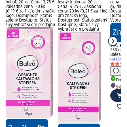
bobúľ, 20 ks; Cena: 3,75 €;
lesných plodov, 20 ks;
cena: 25
Základná cena: 20 ks
Cena: 4,25 €; Základná
g); dm z
(0,19 € za 1 ks); dm značka
cena: 20 ks (0,21 € za 1 ks);
Dostupno
logo; Dostupnosť: Status
dm značka logo;
Dostupné
zelený Dostupné, Status
Dostupnosť: Status zelený
Vybrať s
sivý Vybrať si dm predajňu
Dostupné, Status sivý
Vybrať si dm predajňu
6,95 €
250 g (2,
Balea
Tep
na depil
Upoz
Dost
Vybra