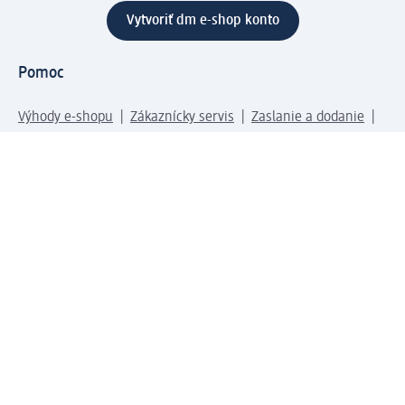
Vytvoriť dm e-shop konto
Pomoc
Výhody e-shopu
Zákaznícky servis
Zaslanie a dodanie
Vrátenie tovaru
Spoločnosť
O nás
Zodpovednosť
Práca a vzdelávanie
Tlačové stredisko
Cesta do dm dialogica
Centrálny sklad
Svet produktov
dm svet