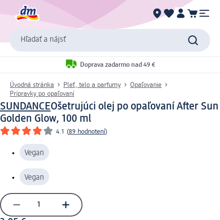
Hľadať a nájsť
Doprava zadarmo nad 49 €
Úvodná stránka
Pleť, telo a parfumy
Opaľovanie
Prípravky po opaľovaní
SUNDANCE
Ošetrujúci olej po opaľovaní After Sun
Golden Glow, 100 ml
4.1
(
89 hodnotení
)
Vegan
Vegan