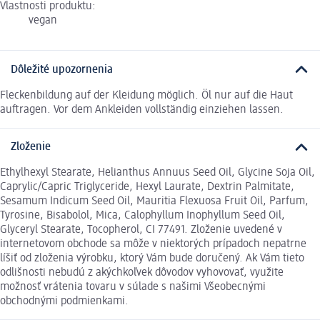
Vlastnosti produktu:
vegan
Dôležité upozornenia
Fleckenbildung auf der Kleidung möglich. Öl nur auf die Haut
auftragen. Vor dem Ankleiden vollständig einziehen lassen.
Zloženie
Ethylhexyl Stearate, Helianthus Annuus Seed Oil, Glycine Soja Oil,
Caprylic/Capric Triglyceride, Hexyl Laurate, Dextrin Palmitate,
Sesamum Indicum Seed Oil, Mauritia Flexuosa Fruit Oil, Parfum,
Tyrosine, Bisabolol, Mica, Calophyllum Inophyllum Seed Oil,
Glyceryl Stearate, Tocopherol, CI 77491. Zloženie uvedené v
internetovom obchode sa môže v niektorých prípadoch nepatrne
líšiť od zloženia výrobku, ktorý Vám bude doručený. Ak Vám tieto
odlišnosti nebudú z akýchkoľvek dôvodov vyhovovať, využite
možnosť vrátenia tovaru v súlade s našimi Všeobecnými
obchodnými podmienkami.