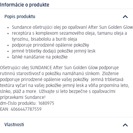
Informácie o produkte
Popis produktu
Sundance ošetrujúci olej po opaľovaní After Sun Golden Glow
receptúra ​​s komplexom sezamového oleja, tamanu oleja a
tyrozínu, bisabololu a buriti oleja
podporuje prirodzené opálenie pokožky
jemné trblietky dodajú pokožke jemný lesk
ľahké nanášanie na pokožke
Ošetrujúci olej SUNDANCE After Sun Golden Glow podporuje
rutinnú starostlivosť o pokožku namáhanú slnkom. Zloženie
podporuje prirodzené opálenie vašej pokožky. Jemná trblietavá
textúra vyčarí na vašej pokožke jemný lesk a vôňa pripomína leto,
slnko, pláž a more. Užívajte si leto bezpečne s opaľovacími
prípravkami Sundance!
dm-číslo produktu: 1680975
EAN: 4066447787559
Vlastnosti