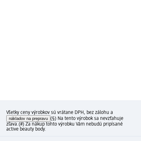
Všetky ceny výrobkov sú vrátane DPH, bez zálohu a
nákladov na prepravu
(§) Na tento výrobok sa nevzťahuje
zľava.
(#) Za nákup tohto výrobku Vám nebudú pripísané
active beauty body.