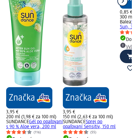
0,85 €
300 ml (
Balea
Spr
Sun, 300
Dost
Vybra
3,95 €
3,95 €
200 ml (1,98 € za 100 ml)
150 ml (2,63 € za 100 ml)
SUNDANCE
Gél po opaľovaní
SUNDANCE
Sprej po
s 90 % Aloe vera, 200 ml
opaľovaní Sensitiv, 150 ml
(116)
(55)