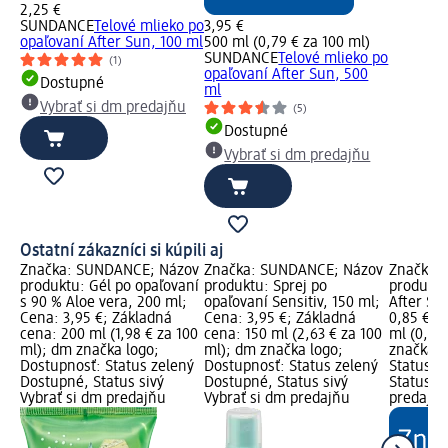
2,25 €
SUNDANCE
Telové mlieko po
3,95 €
opaľovaní After Sun, 100 ml
500 ml (0,79 € za 100 ml)
SUNDANCE
Telové mlieko po
(1)
opaľovaní After Sun, 500
Dostupné
ml
Vybrať si dm predajňu
(5)
Dostupné
Vybrať si dm predajňu
Ostatní zákazníci si kúpili aj
Značka: SUNDANCE; Názov
Značka: SUNDANCE; Názov
Značka: 
produktu: Gél po opaľovaní
produktu: Sprej po
produktu
s 90 % Aloe vera, 200 ml;
opaľovaní Sensitiv, 150 ml;
After Su
Cena: 3,95 €; Základná
Cena: 3,95 €; Základná
0,85 €; 
cena: 200 ml (1,98 € za 100
cena: 150 ml (2,63 € za 100
ml (0,28
ml); dm značka logo;
ml); dm značka logo;
značka l
Dostupnosť: Status zelený
Dostupnosť: Status zelený
Status z
Dostupné, Status sivý
Dostupné, Status sivý
Status si
Vybrať si dm predajňu
Vybrať si dm predajňu
predajň