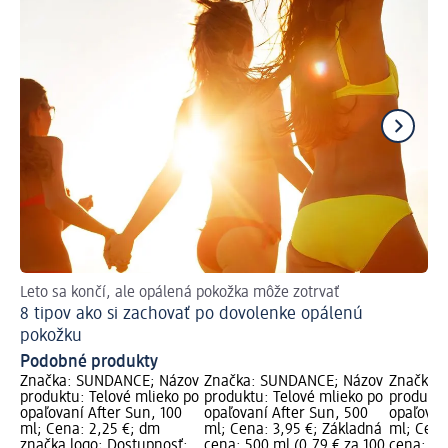
Leto sa končí, ale opálená pokožka môže zotrvať
Aké
8 tipov ako si zachovať po dovolenke opálenú
Al
pokožku
Podobné produkty
Značka: SUNDANCE; Názov
Značka: SUNDANCE; Názov
Značka:
produktu: Telové mlieko po
produktu: Telové mlieko po
produktu
opaľovaní After Sun, 100
opaľovaní After Sun, 500
opaľovan
ml; Cena: 2,25 €; dm
ml; Cena: 3,95 €; Základná
ml; Cena
značka logo; Dostupnosť:
cena: 500 ml (0,79 € za 100
cena: 20