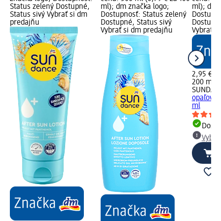
Status zelený Dostupné,
ml); dm značka logo;
ml); dm 
Status sivý Vybrať si dm
Dostupnosť: Status zelený
Dostupno
predajňu
Dostupné, Status sivý
Dostupné
Vybrať si dm predajňu
Vybrať s
2,95 €
200 ml (1
SUNDAN
opaľovan
ml
Dost
Vybra