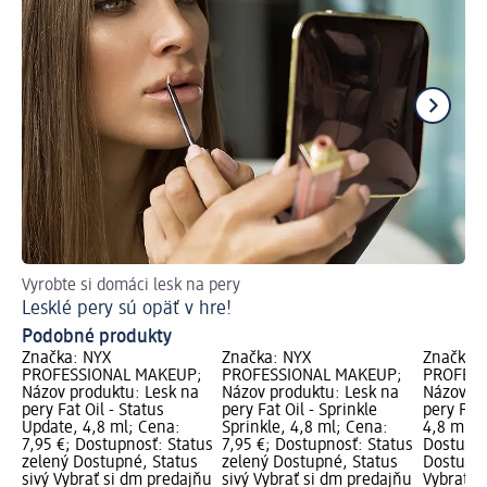
Vyrobte si domáci lesk na pery
Tip
Lesklé pery sú opäť v hre!
Do
Podobné produkty
Značka: NYX
Značka: NYX
Značka:
PROFESSIONAL MAKEUP;
PROFESSIONAL MAKEUP;
PROFESS
Názov produktu: Lesk na
Názov produktu: Lesk na
Názov pr
pery Fat Oil - Status
pery Fat Oil - Sprinkle
pery Fat 
Update, 4,8 ml; Cena:
Sprinkle, 4,8 ml; Cena:
4,8 ml; 
7,95 €; Dostupnosť: Status
7,95 €; Dostupnosť: Status
Dostupno
zelený Dostupné, Status
zelený Dostupné, Status
Dostupné
sivý Vybrať si dm predajňu
sivý Vybrať si dm predajňu
Vybrať s