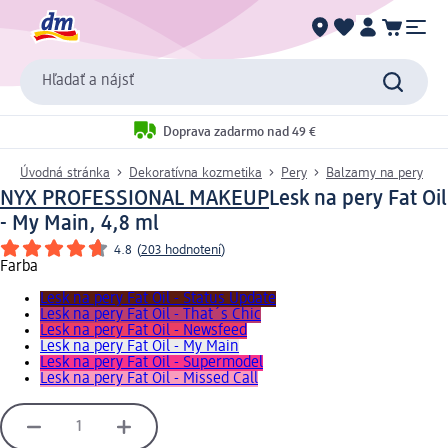
Hľadať a nájsť
Doprava zadarmo nad 49 €
Úvodná stránka
Dekoratívna kozmetika
Pery
Balzamy na pery
NYX PROFESSIONAL MAKEUP
Lesk na pery Fat Oil
- My Main, 4,8 ml
4.8
(
203 hodnotení
)
Farba
Lesk na pery Fat Oil - Status Update
Lesk na pery Fat Oil - That´s Chic
Lesk na pery Fat Oil - Newsfeed
Lesk na pery Fat Oil - My Main
Lesk na pery Fat Oil - Supermodel
Lesk na pery Fat Oil - Missed Call