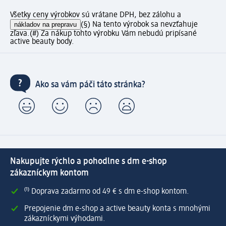
Všetky ceny výrobkov sú vrátane DPH, bez zálohu a
nákladov na prepravu
(§) Na tento výrobok sa nevzťahuje
zľava.
(#) Za nákup tohto výrobku Vám nebudú pripísané
active beauty body.
Ako sa vám páči táto stránka?
Nakupujte rýchlo a pohodlne s dm e-shop
zákazníckym kontom
⁽¹⁾ Doprava zadarmo od 49 € s dm e-shop kontom.
Prepojenie dm e-shop a active beauty konta s mnohými
zákazníckymi výhodami.