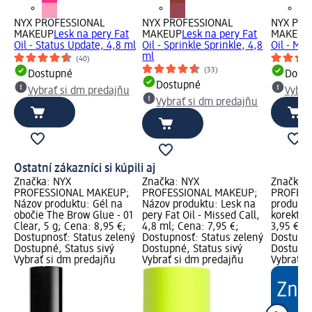
NYX PROFESSIONAL
NYX PROFESSIONAL
NYX PRO
MAKEUP
Lesk na pery Fat
MAKEUP
Lesk na pery Fat
MAKEUP
Oil - Status Update, 4,8 ml
Oil - Sprinkle Sprinkle, 4,8
Oil - Mis
ml
(40)
(33)
Dostupné
Dost
Dostupné
Vybrať si dm predajňu
Vybra
Vybrať si dm predajňu
Ostatní zákazníci si kúpili aj
Značka: NYX
Značka: NYX
Značka: 
PROFESSIONAL MAKEUP;
PROFESSIONAL MAKEUP;
PROFESS
Názov produktu: Gél na
Názov produktu: Lesk na
produktu
obočie The Brow Glue - 01
pery Fat Oil - Missed Call,
korektor 
Clear, 5 g; Cena: 8,95 €;
4,8 ml; Cena: 7,95 €;
3,95 €; 
Dostupnosť: Status zelený
Dostupnosť: Status zelený
Dostupno
Dostupné, Status sivý
Dostupné, Status sivý
Dostupné
Vybrať si dm predajňu
Vybrať si dm predajňu
Vybrať s