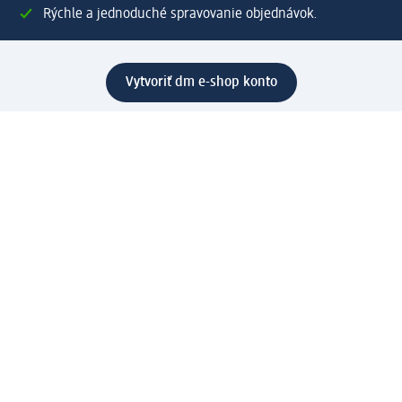
Rýchle a jednoduché spravovanie objednávok.
Vytvoriť dm e-shop konto
Pomoc
Výhody e-shopu
Zákaznícky servis
Zaslanie a dodanie
Vrátenie tovaru
Spoločnosť
O nás
Zodpovednosť
Práca a vzdelávanie
Tlačové stredisko
Cesta do dm dialogica
Centrálny sklad
Svet produktov
dm svet