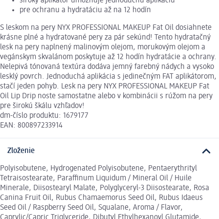
široký aplikátor umožňuje jednoduchú aplikáciu
pre ochranu a hydratáciu až na 12 hodín
S leskom na pery NYX PROFESSIONAL MAKEUP Fat Oil dosiahnete
krásne plné a hydratované pery za pár sekúnd! Tento hydratačný
lesk na pery naplnený malinovým olejom, morukovým olejom a
vegánskym skvalánom poskytuje až 12 hodín hydratácie a ochrany.
Nelepivá tónovaná textúra dodáva jemný farebný nádych a vysoko
lesklý povrch. Jednoduchá aplikácia s jedinečným FAT aplikátorom,
stačí jeden pohyb. Lesk na pery NYX PROFESSIONAL MAKEUP Fat
Oil Lip Drip noste samostatne alebo v kombinácii s rúžom na pery
pre širokú škálu vzhľadov!
dm-číslo produktu: 1679177
EAN: 800897233914
Zloženie
Polyisobutene, Hydrogenated Polyisobutene, Pentaerythrityl
Tetraisostearate, Paraffinum Liquidum / Mineral Oil / Huile
Minerale, Diisostearyl Malate, Polyglyceryl-3 Diisostearate, Rosa
Canina Fruit Oil, Rubus Chamaemorus Seed Oil, Rubus Idaeus
Seed Oil / Raspberry Seed Oil, Squalane, Aroma / Flavor,
Caprylic/Capric Triglyceride, Dibutyl Ethylhexanoyl Glutamide,