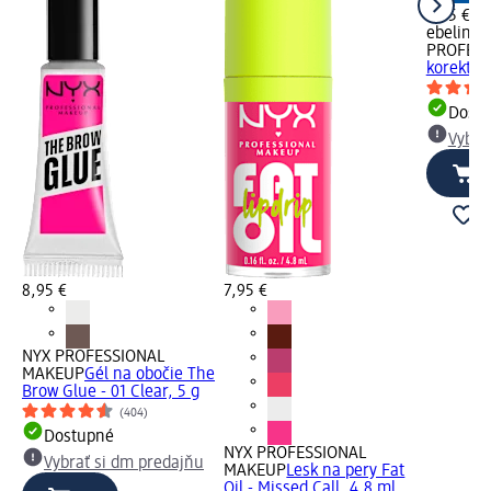
3,95 €
ebelin
PROFESS
korektor 
Dost
Vybra
8,95 €
7,95 €
NYX PROFESSIONAL
MAKEUP
Gél na obočie The
Brow Glue - 01 Clear, 5 g
(404)
Dostupné
NYX PROFESSIONAL
Vybrať si dm predajňu
MAKEUP
Lesk na pery Fat
Oil - Missed Call, 4,8 ml