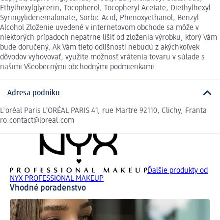
Ethylhexylglycerin, Tocopherol, Tocopheryl Acetate, Diethylhexyl
Syringylidenemalonate, Sorbic Acid, Phenoxyethanol, Benzyl
Alcohol Zloženie uvedené v internetovom obchode sa môže v
niektorých prípadoch nepatrne líšiť od zloženia výrobku, ktorý Vám
bude doručený. Ak Vám tieto odlišnosti nebudú z akýchkoľvek
dôvodov vyhovovať, využite možnosť vrátenia tovaru v súlade s
našimi Všeobecnými obchodnými podmienkami.
Adresa podniku
L'oréal Paris L’ORÉAL PARIS 41, rue Martre 92110, Clichy, Franta
ro.contact@loreal.com
Ďalšie produkty od
NYX PROFESSIONAL MAKEUP
Vhodné poradenstvo