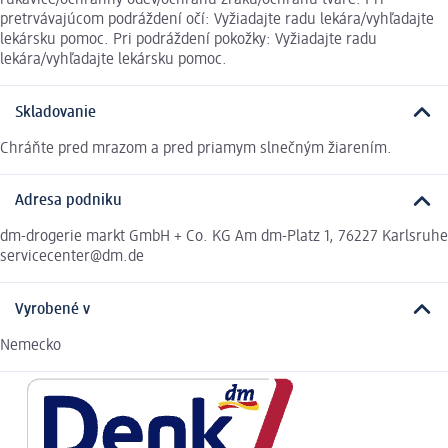
rukavice/ochranný odev/ochranu zraku/ochranu tváre. Pri
pretrvávajúcom podráždení očí: Vyžiadajte radu lekára/vyhľadajte
lekársku pomoc. Pri podráždení pokožky: Vyžiadajte radu
lekára/vyhľadajte lekársku pomoc.
Skladovanie
Chráňte pred mrazom a pred priamym slnečným žiarením.
Adresa podniku
dm-drogerie markt GmbH + Co. KG Am dm-Platz 1, 76227 Karlsruhe
servicecenter@dm.de
Vyrobené v
Nemecko