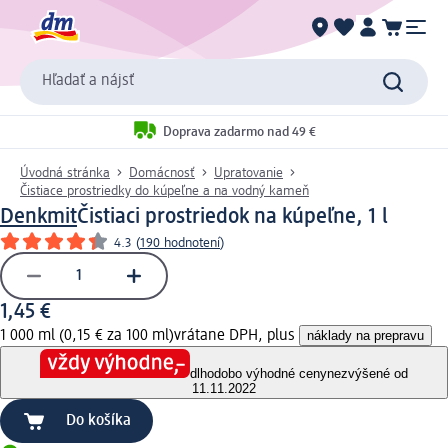
Hľadať a nájsť
Doprava zadarmo nad 49 €
Úvodná stránka
Domácnosť
Upratovanie
Čistiace prostriedky do kúpeľne a na vodný kameň
Denkmit
Čistiaci prostriedok na kúpeľne, 1 l
4.3
(
190 hodnotení
)
1,45 €
1 000 ml (0,15 € za 100 ml)
vrátane DPH, plus
náklady na prepravu
dlhodobo výhodné ceny
nezvýšené od
11.11.2022
Do košíka