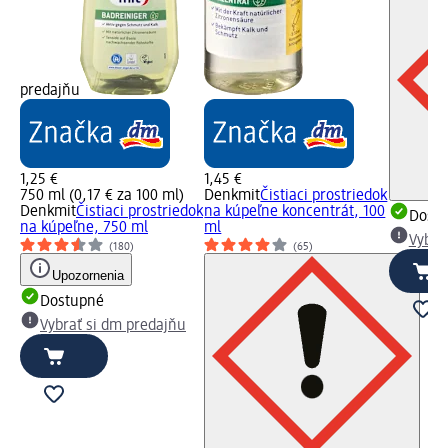
predajňu
1,25 €
1,45 €
750 ml (0,17 € za 100 ml)
Denkmit
Čistiaci prostriedok
Denkmit
Čistiaci prostriedok
na kúpeľne koncentrát, 100
Dost
na kúpeľne, 750 ml
ml
Vybra
(180)
(65)
Upozornenia
Dostupné
Vybrať si dm predajňu