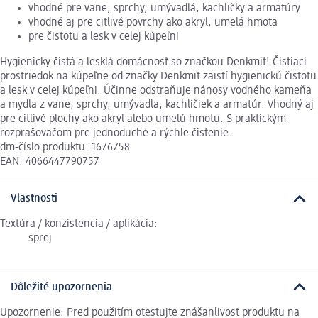
vhodné pre vane, sprchy, umývadlá, kachličky a armatúry
vhodné aj pre citlivé povrchy ako akryl, umelá hmota
pre čistotu a lesk v celej kúpeľni
Hygienicky čistá a lesklá domácnosť so značkou Denkmit! Čistiaci
prostriedok na kúpeľne od značky Denkmit zaistí hygienickú čistotu
a lesk v celej kúpeľni. Účinne odstraňuje nánosy vodného kameňa
a mydla z vane, sprchy, umývadla, kachličiek a armatúr. Vhodný aj
pre citlivé plochy ako akryl alebo umelú hmotu. S praktickým
rozprašovačom pre jednoduché a rýchle čistenie.
dm-číslo produktu: 1676758
EAN: 4066447790757
Vlastnosti
Textúra / konzistencia / aplikácia:
sprej
Dôležité upozornenia
Upozornenie: Pred použitím otestujte znášanlivosť produktu na