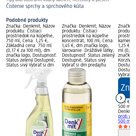
Tipy ako odstrániť vodný kameň, nečistoty a pleseň
Spo
Čistenie sprchy a sprchového kúta
Pe
Podobné produkty
Značka: Denkmit; Názov
Značka: Denkmit; Názov
Značka: 
produktu: Čistiaci
produktu: Čistiaci
produktu:
prostriedok na kúpeľne,
prostriedok na kúpeľne
prostrie
750 ml; Cena: 1,25 €;
koncentrát, 100 ml; Cena:
kameňu,
Základná cena: 750 ml
1,45 €; dm značka logo;
1,25 €; 
(0,17 € za 100 ml); dm
Varovanie: Dráždivé látky;
ml (0,25
značka logo; Dostupnosť:
Dostupnosť: Status zelený
značka l
Status zelený Dostupné,
Dostupné, Status sivý
Korzívne 
Status sivý Vybrať si dm
Vybrať si dm predajňu
Dostupno
Dostupné
Vybrať s
1,25 €
500 ml (
Denkmit
proti v
500 ml