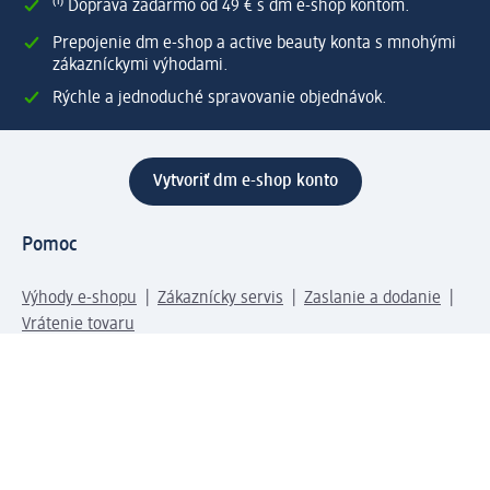
⁽¹⁾ Doprava zadarmo od 49 € s dm e-shop kontom.
Prepojenie dm e-shop a active beauty konta s mnohými
zákazníckymi výhodami.
Rýchle a jednoduché spravovanie objednávok.
Vytvoriť dm e-shop konto
Pomoc
Výhody e-shopu
Zákaznícky servis
Zaslanie a dodanie
Vrátenie tovaru
Spoločnosť
O nás
Zodpovednosť
Práca a vzdelávanie
Tlačové stredisko
Cesta do dm dialogica
Centrálny sklad
Svet produktov