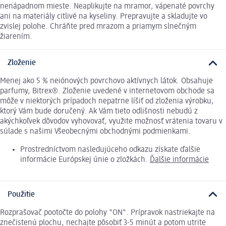
nenápadnom mieste. Neaplikujte na mramor, vápenaté povrchy
ani na materiály citlivé na kyseliny. Prepravujte a skladujte vo
zvislej polohe. Chráňte pred mrazom a priamym slnečným
žiarením.
Zloženie
Menej ako 5 % neiónových povrchovo aktívnych látok. Obsahuje
parfumy, Bitrex®. Zloženie uvedené v internetovom obchode sa
môže v niektorých prípadoch nepatrne líšiť od zloženia výrobku,
ktorý Vám bude doručený. Ak Vám tieto odlišnosti nebudú z
akýchkoľvek dôvodov vyhovovať, využite možnosť vrátenia tovaru v
súlade s našimi Všeobecnými obchodnými podmienkami.
Prostredníctvom nasledujúceho odkazu získate ďalšie
informácie Európskej únie o zložkách.
Ďalšie informácie
Použitie
Rozprašovač pootočte do polohy "ON". Prípravok nastriekajte na
znečistenú plochu, nechajte pôsobiť 3-5 minút a potom utrite