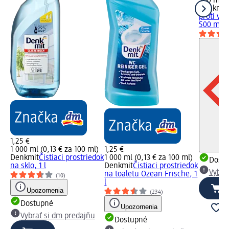
500 ml (
Denkmit
proti v
500 ml
1,25 €
1 000 ml (0,13 € za 100 ml)
1,25 €
Denkmit
Čistiaci prostriedok
1 000 ml (0,13 € za 100 ml)
Dost
na sklo, 1 l
Denkmit
Čistiaci prostriedok
Vybra
na toaletu Ozean Frische, 1
(10)
l
Upozornenia
(234)
Dostupné
Upozornenia
Vybrať si dm predajňu
Dostupné