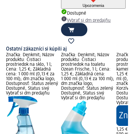
Upozornenia
Dostupné
Vybrať si dm predajňu
Ostatní zákazníci si kúpili aj
Značka: Denkmit; Názov
Značka: Denkmit; Názov
Značka: 
produktu: Čistiaci
produktu: Čistiaci
produktu:
prostriedok na sklo, 1 l;
prostriedok na toaletu
prostrie
Cena: 1,25 €; Základná
Ozean Frische, 1 l; Cena:
kameňu,
cena: 1 000 ml (0,13 € za
1,25 €; Základná cena:
1,25 €; 
100 ml); dm značka logo;
1 000 ml (0,13 € za 100 ml);
ml (0,25
Dostupnosť: Status zelený
dm značka logo;
značka l
Dostupné, Status sivý
Dostupnosť: Status zelený
Korzívne 
Vybrať si dm predajňu
Dostupné, Status sivý
Dostupno
Vybrať si dm predajňu
Dostupné
Vybrať s
1,25 €