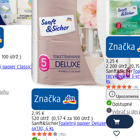
 100 útrž.)
3,25 €
2 200 útrž. (0,15
ý papier Classic
Sanft&Sicher
Toa
recyklovaný 3-vr
ks
(9)
dajňu
Upozornenia
Dostupné
Vybrať si dm
2,95 €
520 útrž. (0,57 € za 100 útrž.)
Sanft&Sicher
Toaletný papier Deluxe
4x130, 4 ks
(92)