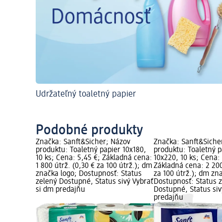
Udržateľný toaletný papier
Podobné produkty
Značka: Sanft&Sicher; Názov
Značka: Sanft&Siche
produktu: Toaletný papier 10x180,
produktu: Toaletný p
10 ks; Cena: 5,45 €; Základná cena:
10x220, 10 ks; Cena:
1 800 útrž. (0,30 € za 100 útrž.); dm
Základná cena: 2 200
značka logo; Dostupnosť: Status
za 100 útrž.); dm zn
zelený Dostupné, Status sivý Vybrať
Dostupnosť: Status 
si dm predajňu
Dostupné, Status siv
predajňu