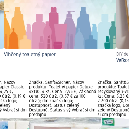
Vlhčený toaletný papier
DIY de
Veľko
r; Názov
Značka: Sanft&Sicher; Názov
Značka: Sanft&S
apier Classic
produktu: Toaletný papier Deluxe
produktu: Toale
 4,25 €;
4x130, 4 ks; Cena: 2,95 €; Základná
recyklovaný 3-vr
 útrž. (0,19 €
cena: 520 útrž. (0,57 € za 100
ks; Cena: 3,25 €
ačka logo;
útrž.); dm značka logo;
2 200 útrž. (0,15
zelený
Dostupnosť: Status zelený
značka logo; Do
ý Vybrať si dm
Dostupné, Status sivý Vybrať si dm
zelený Dostupné,
predajňu
si dm predajňu