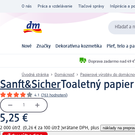
O nás
Práca a vzdelávanie
Tlačové správy
Inšpirácia a p
Hľadať a n
Nové
Značky
Dekoratívna kozmetika
Pleť, telo a p
Doprava zadarmo nad 49 €
Úvodná stránka
Domácnosť
Papierové výrobky do domácnos
Sanft&Sicher
Toaletný papie
4.1
(
763 hodnotení
)
5,25 €
2 000 útrž. (0,26 € za 100 útrž.)
vrátane DPH, plus
náklady na prepra