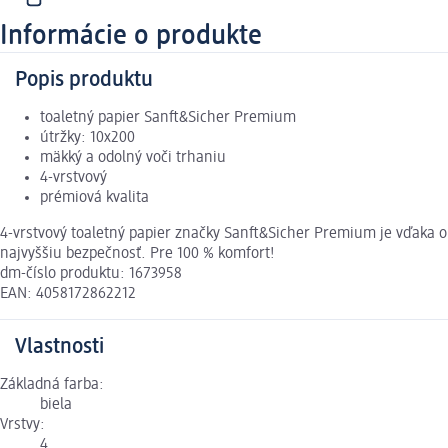
Informácie o produkte
Popis produktu
toaletný papier Sanft&Sicher Premium
útržky: 10x200
mäkký a odolný voči trhaniu
4-vrstvový
prémiová kvalita
4-vrstvový toaletný papier značky Sanft&Sicher Premium je vďaka 
najvyššiu bezpečnosť. Pre 100 % komfort!
dm-číslo produktu: 1673958
EAN: 4058172862212
Vlastnosti
Základná farba:
biela
Vrstvy:
4