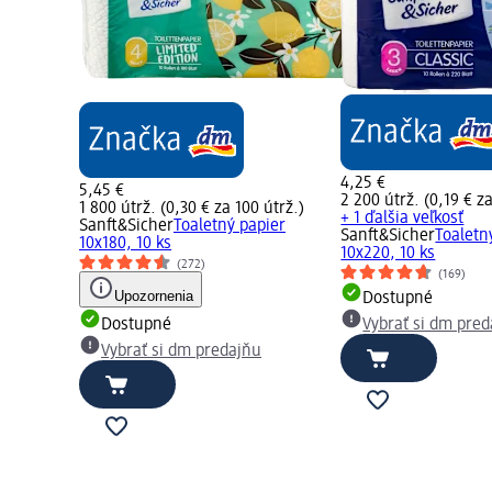
4,25 €
5,45 €
2 200 útrž. (0,19 € za
1 800 útrž. (0,30 € za 100 útrž.)
+ 1 ďalšia veľkosť
Sanft&Sicher
Toaletný papier
Sanft&Sicher
Toaletn
10x180, 10 ks
10x220, 10 ks
(272)
(169)
Upozornenia
Dostupné
Dostupné
Vybrať si dm pre
Vybrať si dm predajňu