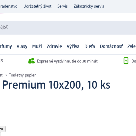
oradenstvo
Udržateľný život
Servis
Zákaznícky servis
ájsť
arfumy
Vlasy
Muži
Zdravie
Výživa
Dieťa
Domácnosť
Zvie
(1)
Expresné vyzdvihnutie do 30 minút
Da
ti
Toaletný papier
r Premium 10x200, 10 ks
vu