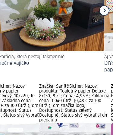
korácia, ktorá nestojí takmer nič
Aj vás neustále
nočné vajíčko
DIY: Poriadok
papiera
icher; Názov
Značka: Sanft&Sicher; Názov
Značka: San
tný papier
produktu: Toaletný papier Deluxe
produktu: T
stvový, 10x220, 10
8x130, 8 ks; Cena: 4,95 €; Základná
Edition 8x18
; Základná cena:
cena: 1 040 útrž. (0,48 € za 100
Základná cen
 € za 100 útrž.); dm
útrž.); dm značka logo;
za 100 útrž.
stupnosť: Status
Dostupnosť: Status zelený
logo, dm zn
 Status sivý Vybrať
Dostupné, Status sivý Vybrať si dm
Status zele
predajňu
Vybrať si d