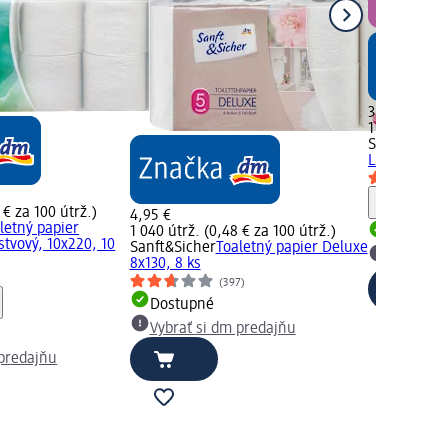
3,45 €
1 440 útrž. 
Sanft&Siche
Limited Edit
Upozorn
 € za 100 útrž.)
4,95 €
letný papier
1 040 útrž. (0,48 € za 100 útrž.)
Dostupn
stvový, 10x220, 10
Sanft&Sicher
Toaletný papier Deluxe
Vybrať s
8x130, 8 ks
(397)
Dostupné
Vybrať si dm predajňu
 predajňu