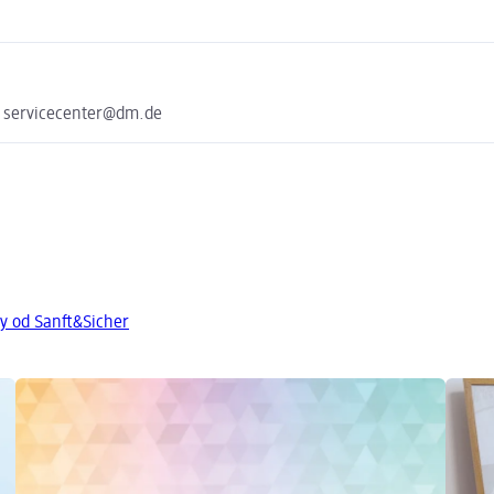
e servicecenter@dm.de
ty od Sanft&Sicher