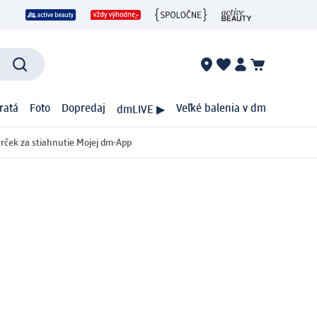
ratá
Foto
Dopredaj
Veľké balenia v dm
dmLIVE ▶
rček za stiahnutie Mojej dm-App