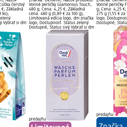
ch; Názov
Značka: Denkmit; Názov produktu:
Značka: Denkmit
cúška čerstvý
Vonné perličky Glamorous Touch,
Vonné perličky 
5 €; Základná
480 g; Cena: 4,25 €; Základná
g; Cena: 4,25 €
1 ks);
cena: 480 g (0,89 € za 100 g);
275 g (1,55 € za
zelený
Limitovaná edícia logo, dm značka
logo; Dostupnos
ý Vybrať si dm
logo; Dostupnosť: Status zelený
Dostupné, Statu
Dostupné, Status sivý Vybrať si dm
predajňu
predajňu