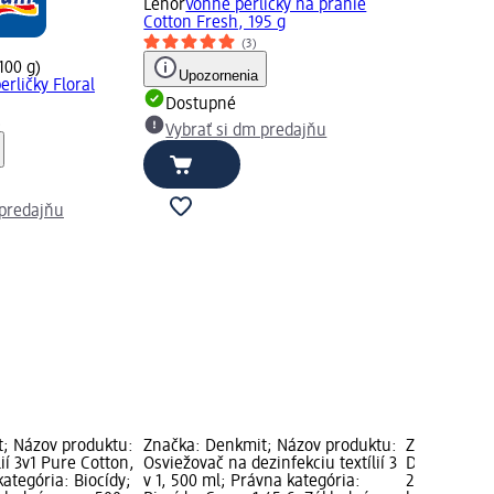
Lenor
Vonné perličky na pranie
Cotton Fresh, 195 g
(3)
100 g)
Upozornenia
erličky Floral
Dostupné
)
Vybrať si dm predajňu
 predajňu
; Názov produktu:
Značka: Denkmit; Názov produktu:
Značka: Den
lií 3v1 Pure Cotton,
Osviežovač na dezinfekciu textílií 3
Dezodorant
ategória: Biocídy;
v 1, 500 ml; Právna kategória:
2 ks; Cena: 