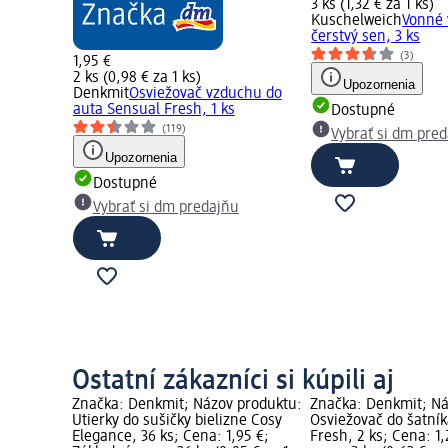
3 ks (1,32 € za 1 ks)
Kuschelweich
Vonné 
čerstvý sen, 3 ks
(3)
1,95 €
Sensual
2 ks (0,98 € za 1 ks)
Upozornenia
Denkmit
Osviežovač vzduchu do
auta Sensual Fresh, 1 ks
Dostupné
(119)
Vybrať si dm pre
Upozornenia
Dostupné
u
Vybrať si dm predajňu
Ostatní zákazníci si kúpili aj
Značka: Denkmit; Názov produktu:
Značka: Denkmit; Ná
Utierky do sušičky bielizne Cosy
Osviežovač do šatní
Elegance, 36 ks; Cena: 1,95 €;
Fresh, 2 ks; Cena: 1