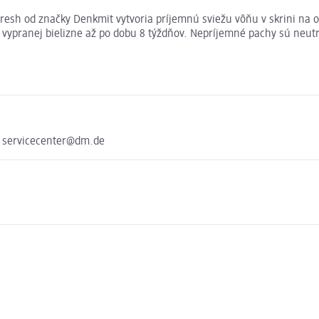
Fresh od značky Denkmit vytvoria príjemnú sviežu vôňu v skrini na 
e vypranej bielizne až po dobu 8 týždňov. Nepríjemné pachy sú neu
e servicecenter@dm.de