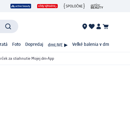
ratá
Foto
Dopredaj
Veľké balenia v dm
dmLIVE ▶
rček za stiahnutie Mojej dm-App