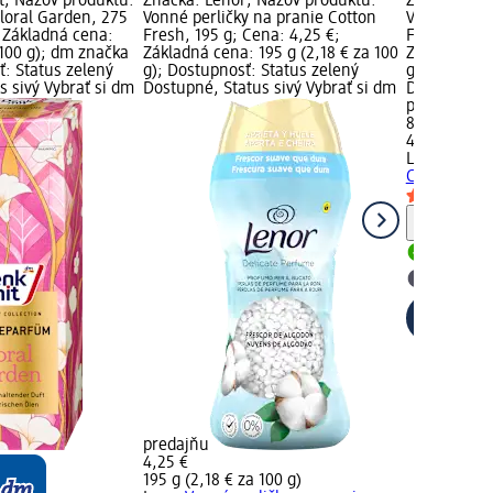
; Názov produktu:
Značka: Lenor; Názov produktu:
Značka: Len
Floral Garden, 275
Vonné perličky na pranie Cotton
Vonné perli
; Základná cena:
Fresh, 195 g; Cena: 4,25 €;
Fresh, 495 
 100 g); dm značka
Základná cena: 195 g (2,18 € za 100
Základná cen
ť: Status zelený
g); Dostupnosť: Status zelený
g); Dostupn
s sivý Vybrať si dm
Dostupné, Status sivý Vybrať si dm
Dostupné, S
predajňu
8,95 €
495 g (1,81 
Lenor
Vonné 
Cotton Fres
Upozorn
Dostupn
Vybrať s
predajňu
4,25 €
195 g (2,18 € za 100 g)