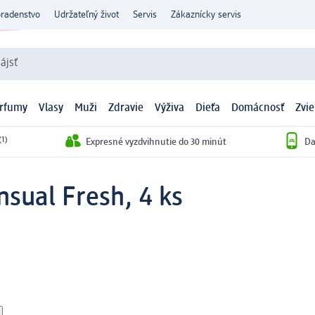
oradenstvo
Udržateľný život
Servis
Zákaznícky servis
ájsť
arfumy
Vlasy
Muži
Zdravie
Výživa
Dieťa
Domácnosť
Zvie
(1)
Expresné vyzdvihnutie do 30 minút
Da
sual Fresh, 4 ks