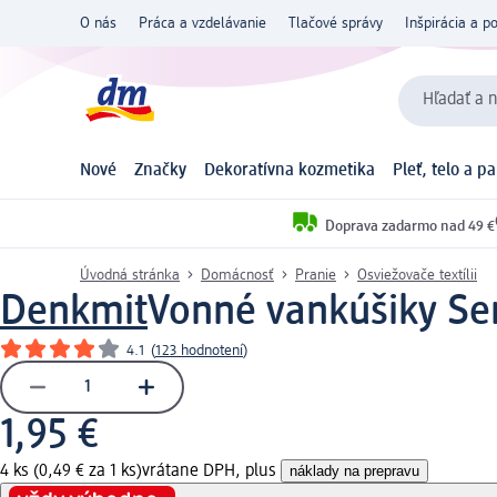
O nás
Práca a vzdelávanie
Tlačové správy
Inšpirácia a p
Hľadať a n
Nové
Značky
Dekoratívna kozmetika
Pleť, telo a p
Doprava zadarmo nad 49 €
Úvodná stránka
Domácnosť
Pranie
Osviežovače textílii
Denkmit
Vonné vankúšiky Sen
4.1
(
123 hodnotení
)
1,95 €
4 ks (0,49 € za 1 ks)
vrátane DPH, plus
náklady na prepravu