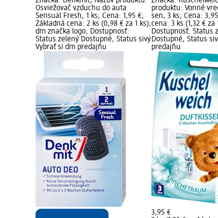
produktu:
Značka: Denkmit; Názov produktu:
Značka: Kuschelwei
Fresh, 275
Osviežovač vzduchu do auta
produktu: Vonné vre
á cena:
Sensual Fresh, 1 ks; Cena: 1,95 €;
sen, 3 ks; Cena: 3,9
dm značka
Základná cena: 2 ks (0,98 € za 1 ks);
cena: 3 ks (1,32 € za 
 zelený
dm značka logo; Dostupnosť:
Dostupnosť: Status 
brať si dm
Status zelený Dostupné, Status sivý
Dostupné, Status siv
Vybrať si dm predajňu
predajňu
3,95 €