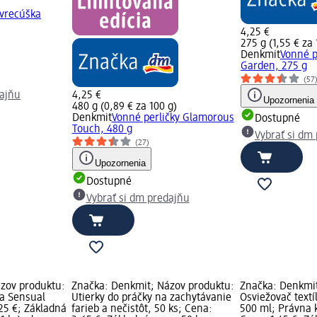
vrecúška
4,25 €
275 g (1,55 € za 
Denkmit
Vonné p
Garden, 275 g
(57
dajňu
4,25 €
Upozornenia
480 g (0,89 € za 100 g)
Denkmit
Vonné perličky Glamorous
Dostupné
Touch, 480 g
Vybrať si dm
(27)
Upozornenia
Dostupné
Vybrať si dm predajňu
zov produktu:
Značka: Denkmit; Názov produktu:
Značka: Denkmit
ka Sensual
Utierky do práčky na zachytávanie
Osviežovač textí
,25 €; Základná
farieb a nečistôt, 50 ks; Cena:
500 ml; Právna k