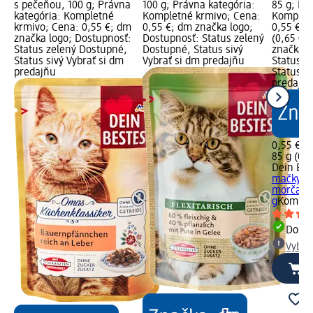
s pečeňou, 100 g; Právna
100 g; Právna kategória:
85 g; Pr
kategória: Kompletné
Kompletné krmivo; Cena:
Kompletn
krmivo; Cena: 0,55 €; dm
0,55 €; dm značka logo;
0,55 €; 
značka logo; Dostupnosť:
Dostupnosť: Status zelený
(0,65 € z
Status zelený Dostupné,
Dostupné, Status sivý
značka l
Status sivý Vybrať si dm
Vybrať si dm predajňu
Status z
predajňu
Status si
predajň
0,55 €
85 g (0,6
Dein Bes
mačky v 
morčacím
g
Komple
Dost
Vybra