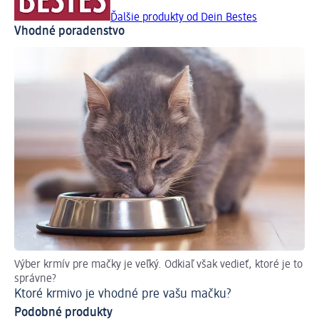
Ďalšie produkty od Dein Bestes
Vhodné poradenstvo
Výber krmív pre mačky je veľký. Odkiaľ však vedieť, ktoré je to
Po
správne?
Ak
Ktoré krmivo je vhodné pre vašu mačku?
Podobné produkty