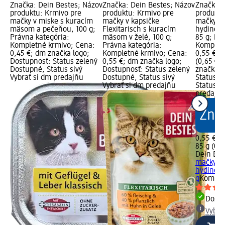
Značka: Dein Bestes; Názov
Značka: Dein Bestes; Názov
Značka: 
produktu: Krmivo pre
produktu: Krmivo pre
produktu
mačky v miske s kuracím
mačky v kapsičke
mačky H
mäsom a pečeňou, 100 g;
Flexitarisch s kuracím
hydinov
Právna kategória:
mäsom v želé, 100 g;
85 g; Pr
Kompletné krmivo; Cena:
Právna kategória:
Kompletn
0,45 €; dm značka logo;
Kompletné krmivo; Cena:
0,55 €; 
Dostupnosť: Status zelený
0,55 €; dm značka logo;
(0,65 € z
Dostupné, Status sivý
Dostupnosť: Status zelený
značka l
Vybrať si dm predajňu
Dostupné, Status sivý
Status z
Vybrať si dm predajňu
Status si
predajň
0,55 €
85 g (0,6
Dein Bes
mačky H
hydinové
g
Komple
Dost
Vybra