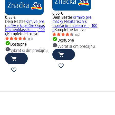
0,55 €
0,55 €
Dein Bestes
Krmivo pre
Dein Bestes
Krmivo pre
mačky Flexitarisch s
mačky v kapsičke Omas
morčacím mäsom v..., 100
Küchenklassiker..., 100
g
Kompletné krmivo
g
Kompletné krmivo
(80)
(84)
Dostupné
Dostupné
Vybrať si dm predajňu
Vybrať si dm predajňu