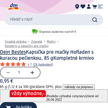
Hľadať a nájsť
Doprava zadarmo nad 49 €
Úvodná stránka
Zvieratá
Mačky
Konzervy a kapsičky pre mačky
Dein Bestes
Kapsička pre mačky Hofladen s
kuracou pečienkou, 85 g
Kompletné krmivo
4.7
(
78 hodnotení
)
0,95 €
85 g (1,12 € za 100 g)
vrátane DPH, plus
náklady na prepravu
dlhodobo výhodné ceny
nezvýšené od
26.04.2022
Do košíka