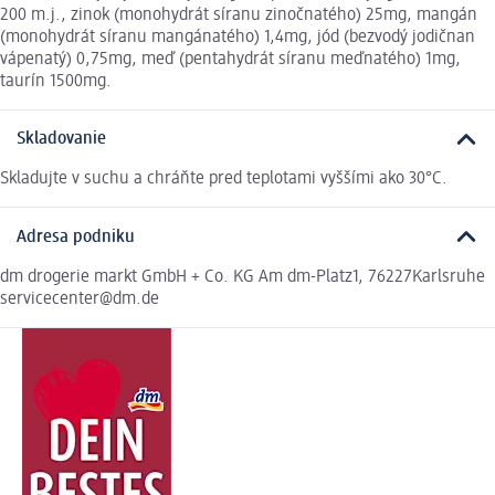
200 m.j., zinok (monohydrát síranu zinočnatého) 25mg, mangán
(monohydrát síranu mangánatého) 1,4mg, jód (bezvodý jodičnan
vápenatý) 0,75mg, meď (pentahydrát síranu meďnatého) 1mg,
taurín 1500mg.
Skladovanie
Skladujte v suchu a chráňte pred teplotami vyššími ako 30°C.
Adresa podniku
dm drogerie markt GmbH + Co. KG Am dm-Platz1, 76227Karlsruhe
servicecenter@dm.de