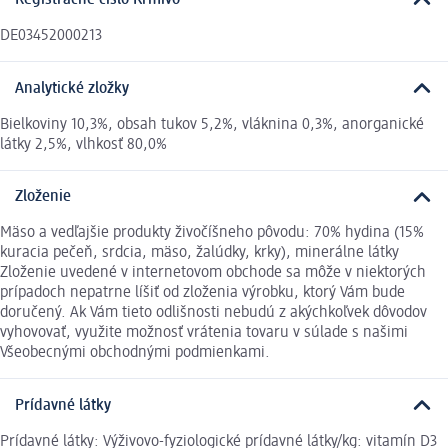
Registračné číslo Krmivo
DE03452000213
Analytické zložky
Bielkoviny 10,3%, obsah tukov 5,2%, vláknina 0,3%, anorganické
látky 2,5%, vlhkosť 80,0%
Zloženie
Mäso a vedľajšie produkty živočíšneho pôvodu: 70% hydina (15%
kuracia pečeň, srdcia, mäso, žalúdky, krky), minerálne látky
Zloženie uvedené v internetovom obchode sa môže v niektorých
prípadoch nepatrne líšiť od zloženia výrobku, ktorý Vám bude
doručený. Ak Vám tieto odlišnosti nebudú z akýchkoľvek dôvodov
vyhovovať, využite možnosť vrátenia tovaru v súlade s našimi
Všeobecnými obchodnými podmienkami.
Prídavné látky
Prídavné látky: Výživovo-fyziologické prídavné látky/kg: vitamín D3