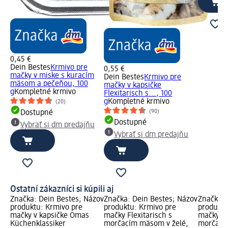
0,45 €
Dein Bestes
Krmivo pre
0,55 €
mačky v miske s kuracím
Dein Bestes
Krmivo pre
mäsom a pečeňou, 100
mačky v kapsičke
g
Kompletné krmivo
Flexitarisch s..., 100
g
Kompletné krmivo
(20)
(90)
Dostupné
Dostupné
Vybrať si dm predajňu
Vybrať si dm predajňu
Ostatní zákazníci si kúpili aj
Značka: Dein Bestes; Názov
Značka: Dein Bestes; Názov
Značka: 
produktu: Krmivo pre
produktu: Krmivo pre
produktu
mačky v kapsičke Omas
mačky Flexitarisch s
mačky v 
Küchenklassiker
morčacím mäsom v želé,
morčací