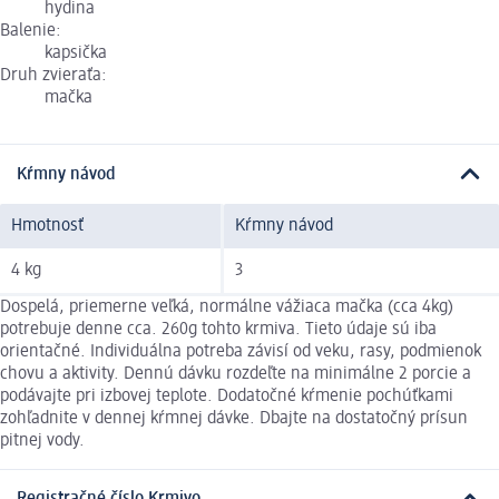
hydina
Balenie:
kapsička
Druh zvieraťa:
mačka
Kŕmny návod
Hmotnosť
Kŕmny návod
4 kg
3
Dospelá, priemerne veľká, normálne vážiaca mačka (cca 4kg)
potrebuje denne cca. 260g tohto krmiva. Tieto údaje sú iba
orientačné. Individuálna potreba závisí od veku, rasy, podmienok
chovu a aktivity. Dennú dávku rozdeľte na minimálne 2 porcie a
podávajte pri izbovej teplote. Dodatočné kŕmenie pochúťkami
zohľadnite v dennej kŕmnej dávke. Dbajte na dostatočný prísun
pitnej vody.