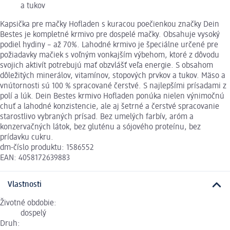
a tukov
Kapsička pre mačky Hofladen s kuracou poečienkou značky Dein
Bestes je kompletné krmivo pre dospelé mačky. Obsahuje vysoký
podiel hydiny – až 70%. Lahodné krmivo je špeciálne určené pre
požiadavky mačiek s voľným vonkajším výbehom, ktoré z dôvodu
svojich aktivít potrebujú mať obzvlášť veľa energie. S obsahom
dôležitých minerálov, vitamínov, stopových prvkov a tukov. Mäso a
vnútornosti sú 100 % spracované čerstvé. S najlepšími prísadami z
polí a lúk. Dein Bestes krmivo Hofladen ponúka nielen výnimočnú
chuť a lahodné konzistencie, ale aj šetrné a čerstvé spracovanie
starostlivo vybraných prísad. Bez umelých farbív, aróm a
konzervačných látok, bez gluténu a sójového proteínu, bez
prídavku cukru.
dm-číslo produktu: 1586552
EAN: 4058172639883
Vlastnosti
Životné obdobie:
dospelý
Druh: