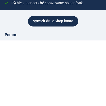
Rýchle a jednoduché spravovanie objednávok.
Vytvoriť dm e-shop konto
Pomoc
Výhody e-shopu
Zákaznícky servis
Zaslanie a dodanie
Vrátenie tovaru
Spoločnosť
O nás
Zodpovednosť
Práca a vzdelávanie
Tlačové stredisko
Cesta do dm dialogica
Centrálny sklad
Svet produktov
dm svet