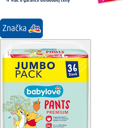
Viac o garancii dlhodobej ceny