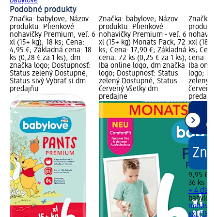
babylove
Podobné produkty
Značka: babylove; Názov
Značka: babylove; Názov
Značka: 
produktu: Plienkové
produktu: Plienkové
produktu
nohavičky Premium, veľ. 6
nohavičky Premium - veľ. 6
nohavičk
xl (15+ kg), 18 ks; Cena:
xl (15+ kg) Monats Pack, 72
xxl (18+
4,95 €; Základná cena: 18
ks; Cena: 17,90 €; Základná
ks; Cena
ks (0,28 € za 1 ks); dm
cena: 72 ks (0,25 € za 1 ks);
cena: 36 
značka logo; Dostupnosť:
Iba online logo, dm značka
Iba onli
Status zelený Dostupné,
logo; Dostupnosť: Status
logo; Do
Status sivý Vybrať si dm
zelený Dostupné, Status
zelený D
predajňu
červený Všetky dm
červený 
predajne
predajne
9,95 €
36 ks (0,
+ 4 ďalši
babylove
nohavičk
xxl (18+ k