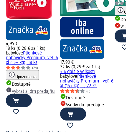
Upoz
Dost
Všetk
4,95 €
18 ks (0,28 € za 1 ks)
babylove
Plienkové
nohavičky Premium, veľ. 6
17,90 €
xl (15+ kg), 18 ks
72 ks (0,25 € za 1 ks)
(24)
+ 4 ďalšie veľkosti
babylove
Plienkové
Upozornenia
nohavičky Premium - veľ. 6
Dostupné
xl (15+ kg)..., 72 ks
Vybrať si dm predajňu
(8)
Dostupné
Všetky dm predajne