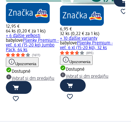
12,95 €
6,95 €
64 ks (0,20 € za 1 ks)
32 ks (0,22 € za 1 ks)
+ 6 ďalšie veľkosti
u
+ 10 ďalšie varianty
babylove
Plienky Premium -
babylove
Plienky Premium -
veľ. 6 xl (15-20 kg) Jumbo
veľ. 6 xl (15-20 kg), 32 ks
Pack, 64 ks
(895)
(1611)
Upozornenia
Upozornenia
Dostupné
Dostupné
Vybrať si dm predajňu
Vybrať si dm predajňu