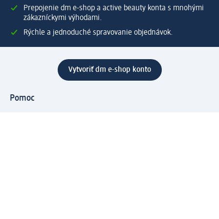
Prepojenie dm e-shop a active beauty konta s mnohými
zákazníckymi výhodami.
Rýchle a jednoduché spravovanie objednávok.
Vytvoriť dm e-shop konto
Pomoc
Výhody e-shopu
Zákaznícky servis
Zaslanie a dodanie
Vrátenie tovaru
Spoločnosť
O nás
Zodpovednosť
Práca a vzdelávanie
Tlačové stredisko
Cesta do dm dialogica
Centrálny sklad
Svet produktov