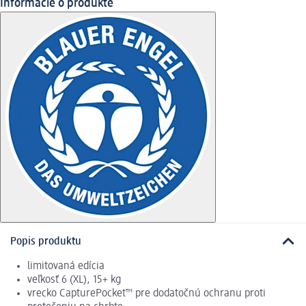
Informácie o produkte
Popis produktu
limitovaná edícia
veľkosť 6 (XL), 15+ kg
vrecko CapturePocket™ pre dodatočnú ochranu proti