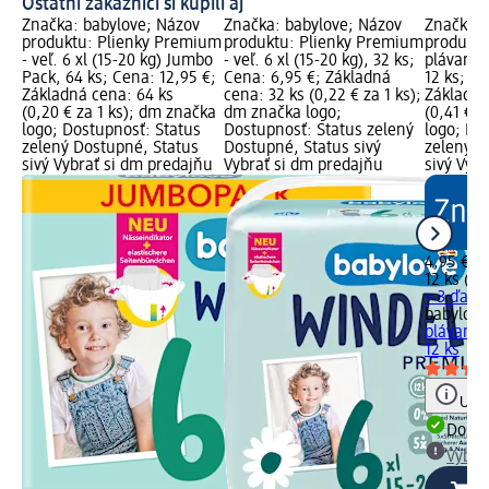
Ostatní zákazníci si kúpili aj
Značka: babylove; Názov
Značka: babylove; Názov
Značka: 
ky
produktu: Plienky Premium
produktu: Plienky Premium
produktu
- veľ. 6 xl (15-20 kg) Jumbo
- veľ. 6 xl (15-20 kg), 32 ks;
plávanie,
320
Pack, 64 ks; Cena: 12,95 €;
Cena: 6,95 €; Základná
12 ks; Ce
Základná cena: 64 ks
cena: 32 ks (0,22 € za 1 ks);
Základná
:
(0,20 € za 1 ks); dm značka
dm značka logo;
(0,41 € z
logo; Dostupnosť: Status
Dostupnosť: Status zelený
logo; Do
zelený Dostupné, Status
Dostupné, Status sivý
zelený D
sivý Vybrať si dm predajňu
Vybrať si dm predajňu
sivý Vyb
4,95 €
12 ks (0,
+ 3 ďalši
babylove
plávanie,
12 ks
Upoz
Dost
Vybra