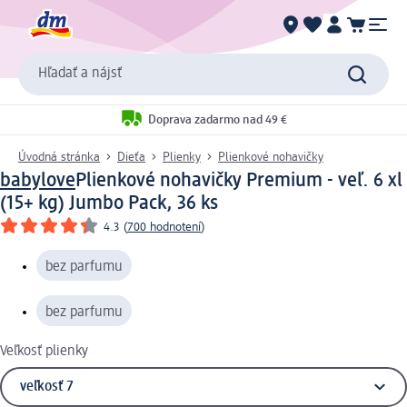
Hľadať a nájsť
Doprava zadarmo nad 49 €
Úvodná stránka
Dieťa
Plienky
Plienkové nohavičky
babylove
Plienkové nohavičky Premium - veľ. 6 xl
(15+ kg) Jumbo Pack, 36 ks
4.3
(
700 hodnotení
)
bez parfumu
bez parfumu
Veľkosť plienky