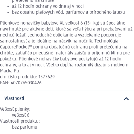
pretečeniu na chrbte
až 12 hodín ochrany vo dne aj v noci
bez obsahu pleťových vôd, parfumov a prírodného latexu
Plienkové nohavičky babylove XL veľkosť 6 (15+ kg) sú špeciálne
navrhnuté pre aktívne deti, ktoré sa veľa hýbu a pri prebaľovaní už
nechcú ležať. Jednoduché obliekanie a vyzliekanie podporuje
samostatnosť a je ideálne na nácvik na nočník. Technológia
CapturePocket™ ponúka dodatočnú ochranu proti pretečeniu na
chrbte, zatiaľ čo priedušné materiály zaisťujú príjemnú klímu pre
pokožku. Plienkové nohavičky babylove poskytujú až 12 hodín
ochrany, a to aj v noci. Všetko dopĺňa roztomilý dizajn s motívom
Macka Pu.
dm-číslo produktu: 1577629
EAN: 4070765030426
Vlastnosti
Veľkosť plienky:
veľkosť 6
Vlastnosti produktu:
bez parfumu