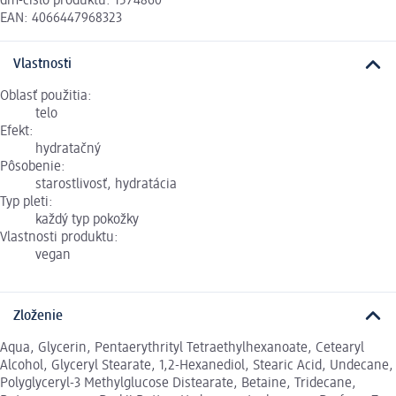
dm-číslo produktu: 1574860
EAN: 4066447968323
Vlastnosti
Oblasť použitia:
telo
Efekt:
hydratačný
Pôsobenie:
starostlivosť, hydratácia
Typ pleti:
každý typ pokožky
Vlastnosti produktu:
vegan
Zloženie
Aqua, Glycerin, Pentaerythrityl Tetraethylhexanoate, Cetearyl
Alcohol, Glyceryl Stearate, 1,2-Hexanediol, Stearic Acid, Undecane,
Polyglyceryl-3 Methylglucose Distearate, Betaine, Tridecane,