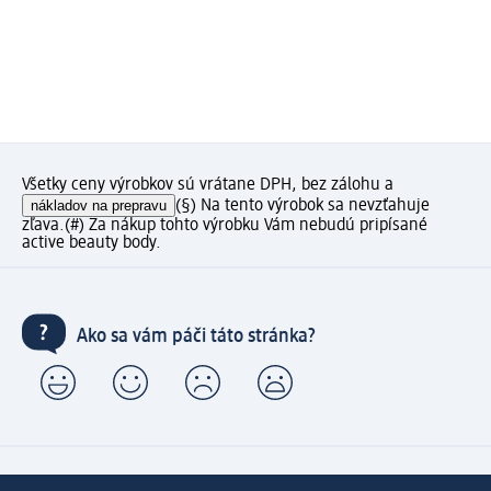
Všetky ceny výrobkov sú vrátane DPH, bez zálohu a
nákladov na prepravu
(§) Na tento výrobok sa nevzťahuje
zľava.
(#) Za nákup tohto výrobku Vám nebudú pripísané
active beauty body.
Ako sa vám páči táto stránka?