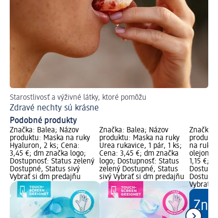
Starostlivosť a výživné látky, ktoré pomôžu
Zdravé nechty sú krásne
Podobné produkty
Značka: Balea; Názov
Značka: Balea; Názov
Značka: 
produktu: Maska na ruky
produktu: Maska na ruky
produktu
Hyaluron, 2 ks; Cena:
Urea rukavice, 1 pár, 1 ks;
na ruky
3,45 €; dm značka logo;
Cena: 3,45 €; dm značka
olejom, 
Dostupnosť: Status zelený
logo; Dostupnosť: Status
1,15 €; 
Dostupné, Status sivý
zelený Dostupné, Status
Dostupno
Vybrať si dm predajňu
sivý Vybrať si dm predajňu
Dostupné
Vybrať s