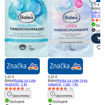
1,15 €
Balea
Kr
ruky s m
100 ml
Dost
Vybra
3,45 €
3,45 €
Balea
Maska na ruky
Balea
Maska na ruky Urea
Hyaluron, 2 ks
rukavice, 1 pár, 1 ks
(60)
(78)
Upozornenia
Upozornenia
Dostupné
Dostupné