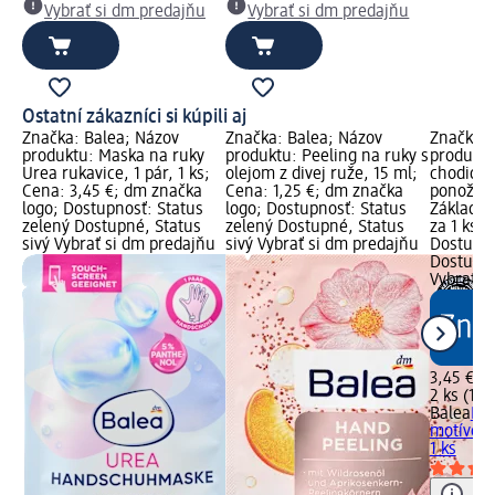
Vybrať si dm predajňu
Vybrať si dm predajňu
Ostatní zákazníci si kúpili aj
Značka: Balea; Názov
Značka: Balea; Názov
Značka: 
produktu: Maska na ruky
produktu: Peeling na ruky s
produktu
Urea rukavice, 1 pár, 1 ks;
olejom z divej ruže, 15 ml;
chodidlá 
Cena: 3,45 €; dm značka
Cena: 1,25 €; dm značka
ponožky, 
logo; Dostupnosť: Status
logo; Dostupnosť: Status
Základná 
zelený Dostupné, Status
zelený Dostupné, Status
za 1 ks)
sivý Vybrať si dm predajňu
sivý Vybrať si dm predajňu
Dostupno
Dostupné
Vybrať s
3,45 €
2 ks (1,73
Balea
Mas
motívom 
1 ks