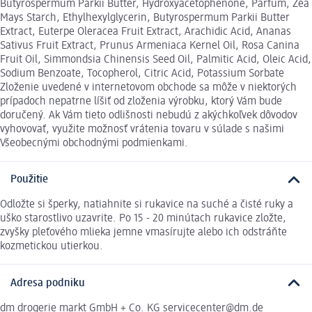
Butyrospermum Parkii Butter, Hydroxyacetophenone, Parfum, Zea
Mays Starch, Ethylhexylglycerin, Butyrospermum Parkii Butter
Extract, Euterpe Oleracea Fruit Extract, Arachidic Acid, Ananas
Sativus Fruit Extract, Prunus Armeniaca Kernel Oil, Rosa Canina
Fruit Oil, Simmondsia Chinensis Seed Oil, Palmitic Acid, Oleic Acid,
Sodium Benzoate, Tocopherol, Citric Acid, Potassium Sorbate
Zloženie uvedené v internetovom obchode sa môže v niektorých
prípadoch nepatrne líšiť od zloženia výrobku, ktorý Vám bude
doručený. Ak Vám tieto odlišnosti nebudú z akýchkoľvek dôvodov
vyhovovať, využite možnosť vrátenia tovaru v súlade s našimi
Všeobecnými obchodnými podmienkami.
Použitie
Odložte si šperky, natiahnite si rukavice na suché a čisté ruky a
uško starostlivo uzavrite. Po 15 - 20 minútach rukavice zložte,
zvyšky pleťového mlieka jemne vmasírujte alebo ich odstráňte
kozmetickou utierkou.
Adresa podniku
dm drogerie markt GmbH + Co. KG servicecenter@dm.de