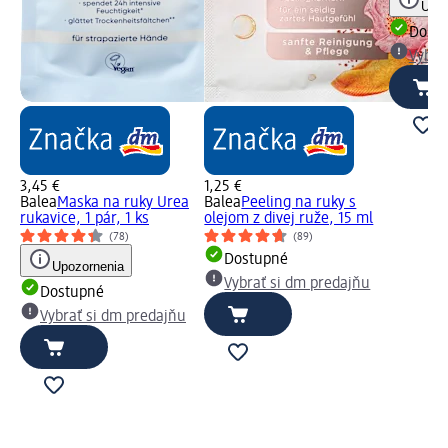
Upoz
Dost
Vybra
3,45 €
1,25 €
Balea
Maska na ruky Urea
Balea
Peeling na ruky s
rukavice, 1 pár, 1 ks
olejom z divej ruže, 15 ml
(78)
(89)
Dostupné
Upozornenia
Vybrať si dm predajňu
Dostupné
Vybrať si dm predajňu