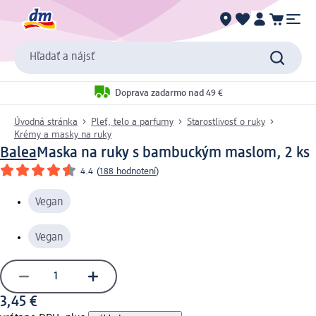
Hľadať a nájsť
Doprava zadarmo nad 49 €
Úvodná stránka
Pleť, telo a parfumy
Starostlivosť o ruky
Krémy a masky na ruky
Balea
Maska na ruky s bambuckým maslom, 2 ks
4.4
(
188 hodnotení
)
Vegan
Vegan
3,45 €