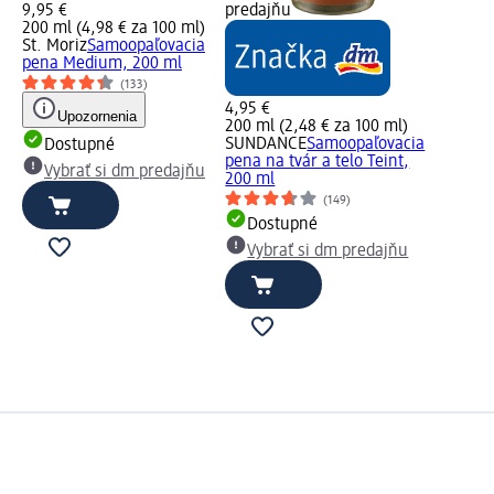
9,95 €
predajňu
200 ml (4,98 € za 100 ml)
St. Moriz
Samoopaľovacia
pena Medium, 200 ml
(133)
4,95 €
Upozornenia
200 ml (2,48 € za 100 ml)
SUNDANCE
Samoopaľovacia
Dostupné
pena na tvár a telo Teint,
Vybrať si dm predajňu
200 ml
(149)
Dostupné
Vybrať si dm predajňu