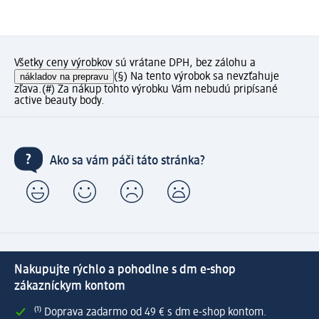
Všetky ceny výrobkov sú vrátane DPH, bez zálohu a
nákladov na prepravu
(§) Na tento výrobok sa nevzťahuje
zľava.
(#) Za nákup tohto výrobku Vám nebudú pripísané
active beauty body.
Ako sa vám páči táto stránka?
Nakupujte rýchlo a pohodlne s dm e-shop
zákazníckym kontom
⁽¹⁾ Doprava zadarmo od 49 € s dm e-shop kontom.