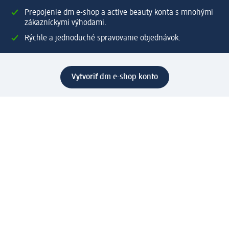
Prepojenie dm e-shop a active beauty konta s mnohými
zákazníckymi výhodami.
Rýchle a jednoduché spravovanie objednávok.
Vytvoriť dm e-shop konto
Pomoc
Výhody e-shopu
Zákaznícky servis
Zaslanie a dodanie
Vrátenie tovaru
Spoločnosť
O nás
Zodpovednosť
Práca a vzdelávanie
Tlačové stredisko
Cesta do dm dialogica
Centrálny sklad
Svet produktov