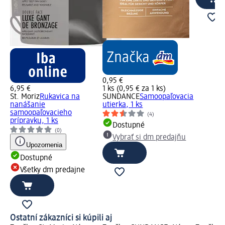
0,95 €
6,95 €
1 ks (0,95 € za 1 ks)
St. Moriz
Rukavica na
SUNDANCE
Samoopaľovacia
nanášanie
utierka, 1 ks
samoopaľovacieho
(4)
prípravku, 1 ks
Dostupné
(0)
Vybrať si dm predajňu
Upozornenia
Dostupné
Všetky dm predajne
Ostatní zákazníci si kúpili aj