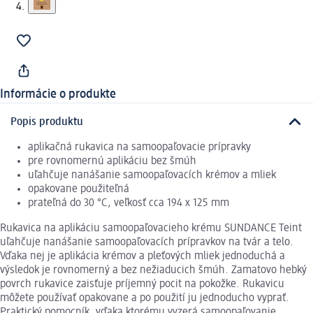
Informácie o produkte
Popis produktu
aplikačná rukavica na samoopaľovacie prípravky
pre rovnomernú aplikáciu bez šmúh
uľahčuje nanášanie samoopaľovacích krémov a mliek
opakovane použiteľná
prateľná do 30 °C, veľkosť cca 194 x 125 mm
Rukavica na aplikáciu samoopaľovacieho krému SUNDANCE Teint
uľahčuje nanášanie samoopaľovacích prípravkov na tvár a telo.
Vďaka nej je aplikácia krémov a pleťových mliek jednoduchá a
výsledok je rovnomerný a bez nežiaducich šmúh. Zamatovo hebký
povrch rukavice zaisťuje príjemný pocit na pokožke. Rukavicu
môžete používať opakovane a po použití ju jednoducho vyprať.
Praktický pomocník, vďaka ktorému vyzerá samoopaľovanie