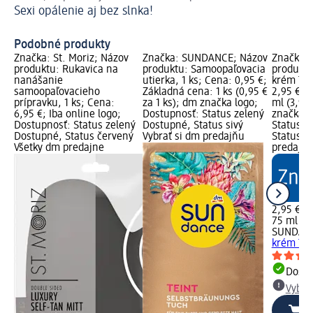
Sexi opálenie aj bez slnka!
Ak
Podobné produkty
Značka: St. Moriz; Názov
Značka: SUNDANCE; Názov
Značka:
produktu: Rukavica na
produktu: Samoopaľovacia
produktu
nanášanie
utierka, 1 ks; Cena: 0,95 €;
krém Tei
samoopaľovacieho
Základná cena: 1 ks (0,95 €
2,95 €; 
prípravku, 1 ks; Cena:
za 1 ks); dm značka logo;
ml (3,93
6,95 €; Iba online logo;
Dostupnosť: Status zelený
značka l
Dostupnosť: Status zelený
Dostupné, Status sivý
Status z
Dostupné, Status červený
Vybrať si dm predajňu
Status si
Všetky dm predajne
predajň
2,95 €
75 ml (3,
SUNDAN
krém Tei
Dost
Vybra