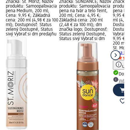
Značka: St. Moriz; Názov
Značka: SUNDANCE; Názov
Značka: 
produktu: Samoopaľovacia
produktu: Samoopaľovacia
produktu
pena Medium, 200 ml;
pena na tvár a telo Teint,
pena Dar
Cena: 9,95 €; Základná
200 ml; Cena: 4,95 €;
9,95 €; 
cena: 200 ml (4,98 € za 100
Základná cena: 200 ml
ml (4,98 
ml); Dostupnosť: Status
(2,48 € za 100 ml); dm
Dostupno
zelený Dostupné, Status
značka logo; Dostupnosť:
Dostupné
sivý Vybrať si dm predajňu
Status zelený Dostupné,
Vybrať s
Status sivý Vybrať si dm
9,95 €
200 ml (
St. Moriz
pena Dar
Upoz
Dost
Vybra