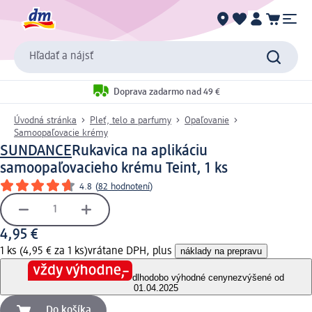
Hľadať a nájsť
Doprava zadarmo nad 49 €
Úvodná stránka
Pleť, telo a parfumy
Opaľovanie
Samoopaľovacie krémy
SUNDANCE
Rukavica na aplikáciu
samoopaľovacieho krému Teint, 1 ks
4.8
(
82 hodnotení
)
4,95 €
1 ks (4,95 € za 1 ks)
vrátane DPH, plus
náklady na prepravu
dlhodobo výhodné ceny
nezvýšené od
01.04.2025
Do košíka