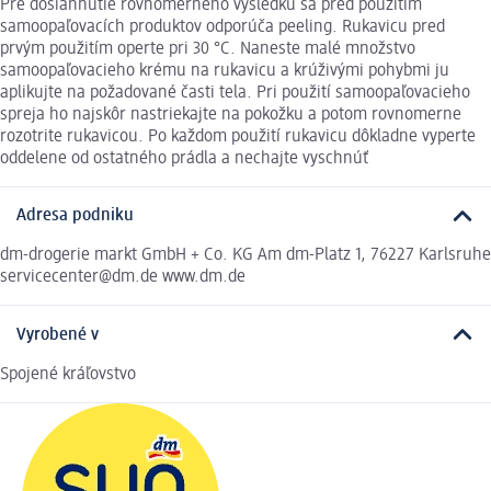
Pre dosiahnutie rovnomerného výsledku sa pred použitím
samoopaľovacích produktov odporúča peeling. Rukavicu pred
prvým použitím operte pri 30 °C. Naneste malé množstvo
samoopaľovacieho krému na rukavicu a krúživými pohybmi ju
aplikujte na požadované časti tela. Pri použití samoopaľovacieho
spreja ho najskôr nastriekajte na pokožku a potom rovnomerne
rozotrite rukavicou. Po každom použití rukavicu dôkladne vyperte
oddelene od ostatného prádla a nechajte vyschnúť
Adresa podniku
dm-drogerie markt GmbH + Co. KG Am dm-Platz 1, 76227 Karlsruhe
servicecenter@dm.de www.dm.de
Vyrobené v
Spojené kráľovstvo