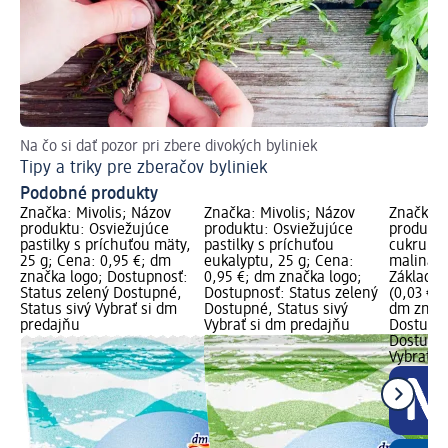
Na čo si dať pozor pri zbere divokých byliniek
Tipy a triky pre zberačov byliniek
Podobné produkty
Značka: Mivolis; Názov
Značka: Mivolis; Názov
Značka: 
produktu: Osviežujúce
produktu: Osviežujúce
produktu
pastilky s príchuťou mäty,
pastilky s príchuťou
cukru Miv
25 g; Cena: 0,95 €; dm
eukalyptu, 25 g; Cena:
malina, 5
značka logo; Dostupnosť:
0,95 €; dm značka logo;
Základná
Status zelený Dostupné,
Dostupnosť: Status zelený
(0,03 € z
Status sivý Vybrať si dm
Dostupné, Status sivý
dm značk
predajňu
Vybrať si dm predajňu
Dostupno
Dostupné
Vybrať s