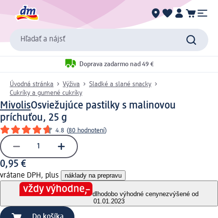
Hľadať a nájsť
Doprava zadarmo nad 49 €
Úvodná stránka
Výživa
Sladké a slané snacky
Cukríky a gumené cukríky
Mivolis
Osviežujúce pastilky s malinovou
príchuťou, 25 g
4.8
(
80 hodnotení
)
0,95 €
vrátane DPH, plus
náklady na prepravu
dlhodobo výhodné ceny
nezvýšené od
01.01.2023
Do košíka