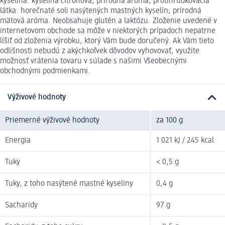
kyselina: kyselina citrónová; prírodná aróma; protihrudkovacia
látka: horečnaté soli nasýtených mastných kyselín; prírodná
mätová aróma. Neobsahuje glutén a laktózu. Zloženie uvedené v
internetovom obchode sa môže v niektorých prípadoch nepatrne
líšiť od zloženia výrobku, ktorý Vám bude doručený. Ak Vám tieto
odlišnosti nebudú z akýchkoľvek dôvodov vyhovovať, využite
možnosť vrátenia tovaru v súlade s našimi Všeobecnými
obchodnými podmienkami.
Výživové hodnoty
Priemerné výživové hodnoty
za 100 g
Energia
1 021 kJ / 245 kcal
Tuky
< 0,5 g
Tuky, z toho nasýtené mastné kyseliny
0,4 g
Sacharidy
97 g