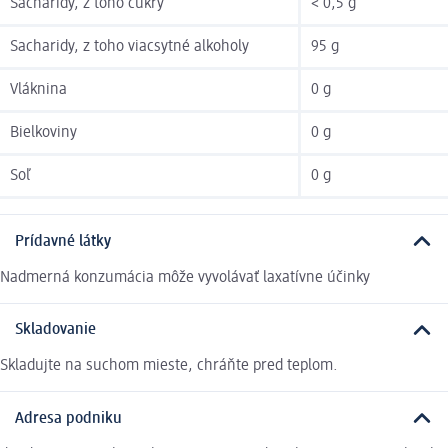
Sacharidy, z toho cukry
< 0,5 g
Sacharidy, z toho viacsytné alkoholy
95 g
Vláknina
0 g
Bielkoviny
0 g
Soľ
0 g
Prídavné látky
Nadmerná konzumácia môže vyvolávať laxatívne účinky
Skladovanie
Skladujte na suchom mieste, chráňte pred teplom.
Adresa podniku