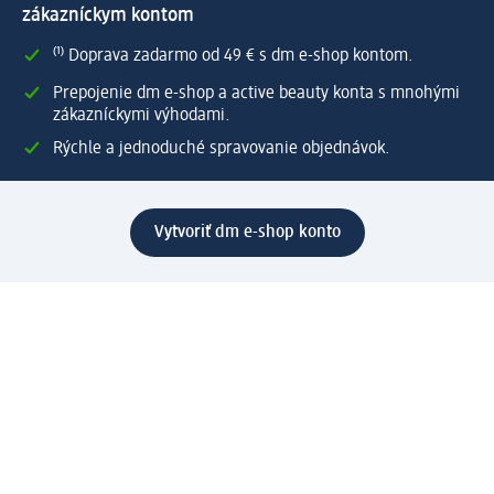
zákazníckym kontom
⁽¹⁾ Doprava zadarmo od 49 € s dm e-shop kontom.
Prepojenie dm e-shop a active beauty konta s mnohými
zákazníckymi výhodami.
Rýchle a jednoduché spravovanie objednávok.
Vytvoriť dm e-shop konto
Pomoc
Výhody e-shopu
Zákaznícky servis
Zaslanie a dodanie
Vrátenie tovaru
Spoločnosť
O nás
Zodpovednosť
Práca a vzdelávanie