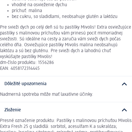
vhodné na osvieženie dychu
príchuť: malina
bez cukru, so sladidlami, neobsahuje glutén a laktózu
Pre svieži dych po celý deň sú tu pastilky Mivolis! Extra osviežujúce
pastilky s malinovou príchuťou vám prinesú pocit mimoriadnej
sviežosti. Sú ideálne na cesty a zaručia vám svieži dych počas
celého dňa. Osviežujúce pastilky Mivolis malina neobsahujú
laktózu a sú bez gluténu. Pre svieži dych a lahodnú chuť
vyskúšajte pastilky Mivolis!
dm-číslo produktu: 1556286
EAN: 4058172314445
Dôležité upozornenia
Nadmerná spotreba môže mať laxatívne účinky.
Zloženie
Presné označenie produktu: Pastilky s malinovou príchuťou Mivolis
Extra Fresh 25 g sladidlá: sorbitol, acesulfam K a sukralóza;