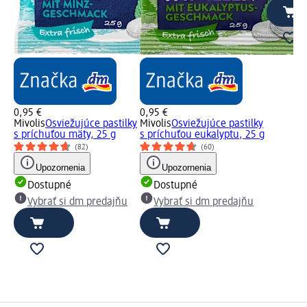
0,95 €
0,95 €
Mivolis
Osviežujúce pastilky
Mivolis
Osviežujúce pastilky
s príchuťou mäty, 25 g
s príchuťou eukalyptu, 25 g
(82)
(60)
Upozornenia
Upozornenia
Dostupné
Dostupné
Vybrať si dm predajňu
Vybrať si dm predajňu