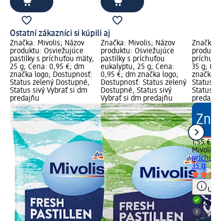
Ostatní zákazníci si kúpili aj
Značka: Mivolis; Názov
Značka: Mivolis; Názov
Značka: 
produktu: Osviežujúce
produktu: Osviežujúce
produktu
pastilky s príchuťou mäty,
pastilky s príchuťou
príchuťo
25 g; Cena: 0,95 €; dm
eukalyptu, 25 g; Cena:
35 g; Ce
značka logo; Dostupnosť:
0,95 €; dm značka logo;
značka l
Status zelený Dostupné,
Dostupnosť: Status zelený
Status z
Status sivý Vybrať si dm
Dostupné, Status sivý
Status si
predajňu
Vybrať si dm predajňu
predajň
1,55 €
Mivolis
Pa
príchuťo
35 g
Upoz
Dost
Vybra