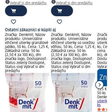
Vybrať si dm predajňu
Vybrať si dm predajňu
Ostatní zákazníci si kúpili aj
Značka: Denkmit; Názov
Značka: Denkmit; Názov
Značka: 
produktu: Univerzálne
produktu: Univerzálne
produktu
vlhčené utierky granátové
vlhčené utierky so sviežou
utierky 
jablko, 50 ks; Cena: 1,25 €;
vôňou, 50 ks; Cena: 1,25 €;
ks; Cena
Základná cena: 50 ks
Základná cena: 50 ks
cena: 50 
(2,50 € za 100 ks); dm
(2,50 € za 100 ks); dm
ks); dm 
značka logo; Dostupnosť:
značka logo; Dostupnosť:
Dostupno
Status zelený Dostupné,
Status zelený Dostupné,
Dostupné
Status sivý Vybrať si dm
Status sivý Vybrať si dm
Vybrať s
predajňu
predajňu
1,25 €
50 ks (2,
Denkmit
utierky 
ks