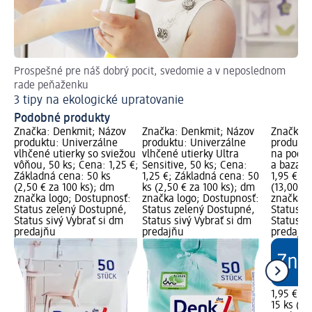
Prospešné pre náš dobrý pocit, svedomie a v neposlednom
Ná
rade peňaženku
Či
3 tipy na ekologické upratovanie
Podobné produkty
Značka: Denkmit; Názov
Značka: Denkmit; Názov
Značka: 
produktu: Univerzálne
produktu: Univerzálne
produktu
vlhčené utierky so sviežou
vlhčené utierky Ultra
na podla
vôňou, 50 ks; Cena: 1,25 €;
Sensitive, 50 ks; Cena:
a bazalky
Základná cena: 50 ks
1,25 €; Základná cena: 50
1,95 €; Z
(2,50 € za 100 ks); dm
ks (2,50 € za 100 ks); dm
(13,00 € 
značka logo; Dostupnosť:
značka logo; Dostupnosť:
značka l
Status zelený Dostupné,
Status zelený Dostupné,
Status z
Status sivý Vybrať si dm
Status sivý Vybrať si dm
Status si
predajňu
predajňu
predajň
1,95 €
15 ks (13