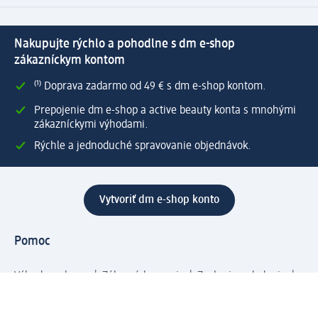
Nakupujte rýchlo a pohodlne s dm e-shop
zákazníckym kontom
⁽¹⁾ Doprava zadarmo od 49 € s dm e-shop kontom.
Prepojenie dm e-shop a active beauty konta s mnohými
zákazníckymi výhodami.
Rýchle a jednoduché spravovanie objednávok.
Vytvoriť dm e-shop konto
Pomoc
Výhody e-shopu
Zákaznícky servis
Zaslanie a dodanie
Vrátenie tovaru