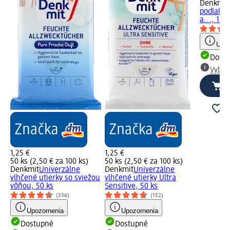
Denkmit
podlahu 
a..., 15 k
Upoz
Dost
Vybra
1,25 €
1,25 €
50 ks (2,50 € za 100 ks)
50 ks (2,50 € za 100 ks)
Denkmit
Univerzálne
Denkmit
Univerzálne
vlhčené utierky so sviežou
vlhčené utierky Ultra
vôňou, 50 ks
Sensitive, 50 ks
(336)
(152)
Upozornenia
Upozornenia
Dostupné
Dostupné