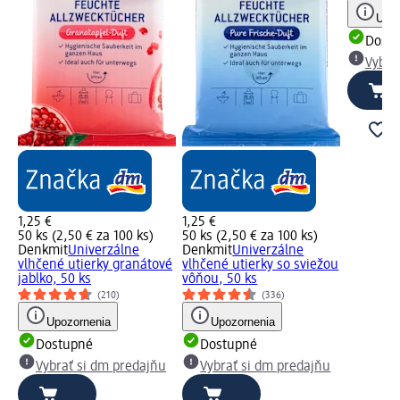
Upoz
Dost
Vybra
1,25 €
1,25 €
50 ks (2,50 € za 100 ks)
50 ks (2,50 € za 100 ks)
Denkmit
Univerzálne
Denkmit
Univerzálne
vlhčené utierky granátové
vlhčené utierky so sviežou
jablko, 50 ks
vôňou, 50 ks
(210)
(336)
Upozornenia
Upozornenia
Dostupné
Dostupné
Vybrať si dm predajňu
Vybrať si dm predajňu