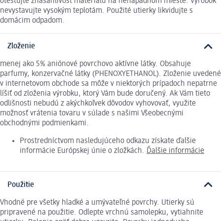
otestujte znášanlivosť materiálu na nenápadnom mieste. Výrobok
nevystavujte vysokým teplotám. Použité utierky likvidujte s
domácim odpadom.
Zloženie
menej ako 5% aniónové povrchovo aktívne látky. Obsahuje
parfumy, konzervačné látky (PHENOXYETHANOL). Zloženie uvedené
v internetovom obchode sa môže v niektorých prípadoch nepatrne
líšiť od zloženia výrobku, ktorý Vám bude doručený. Ak Vám tieto
odlišnosti nebudú z akýchkoľvek dôvodov vyhovovať, využite
možnosť vrátenia tovaru v súlade s našimi Všeobecnými
obchodnými podmienkami.
Prostredníctvom nasledujúceho odkazu získate ďalšie
informácie Európskej únie o zložkách.
Ďalšie informácie
Použitie
Vhodné pre všetky hladké a umývateľné povrchy. Utierky sú
pripravené na použitie. Odlepte vrchnú samolepku, vytiahnite