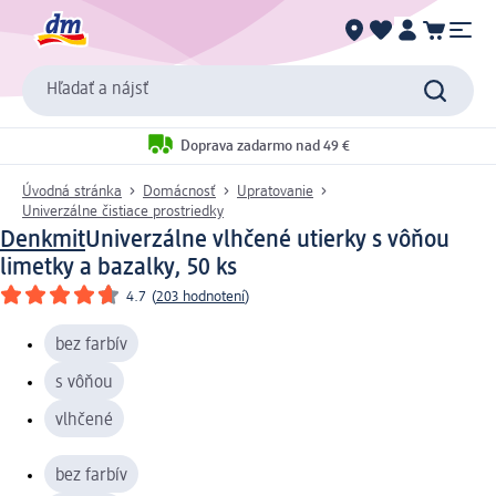
Hľadať a nájsť
Doprava zadarmo nad 49 €
Úvodná stránka
Domácnosť
Upratovanie
Univerzálne čistiace prostriedky
Denkmit
Univerzálne vlhčené utierky s vôňou
limetky a bazalky, 50 ks
4.7
(
203 hodnotení
)
bez farbív
s vôňou
vlhčené
bez farbív