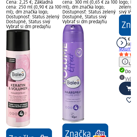
Cena: 2,25 €; Základná
cena: 300 ml (0,65 € za 100
logo; Do
cena: 250 ml (0,90 € za 100
ml); dm značka logo;
zelený D
ml); dm značka logo;
Dostupnosť: Status zelený
sivý Vyb
Dostupnosť: Status zelený
Dostupné, Status sivý
Dostupné, Status sivý
Vybrať si dm predajňu
Vybrať si dm predajňu
1,35 €
Balea
Pen
Volumen 
Upoz
Dost
Vybra