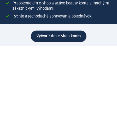
Prepojenie dm e-shop a active beauty konta s mnohými
zákazníckymi výhodami.
Rýchle a jednoduché spravovanie objednávok.
Vytvoriť dm e-shop konto
Pomoc
Výhody e-shopu
Zákaznícky servis
Zaslanie a dodanie
Vrátenie tovaru
Spoločnosť
O nás
Zodpovednosť
Práca a vzdelávanie
Tlačové stredisko
Cesta do dm dialogica
Centrálny sklad
Svet produktov