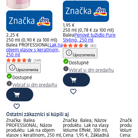
1,95 €
250 ml (0,78 € za 100 ml)
2,25 €
Balea
Penové tužidlo Pure
250 ml (0,90 € za 100 ml)
Styling, 250 ml
Balea PROFESSIONAL
Lak na
(82)
objem vlasov s keratínom,
250 ml
Upozornenia
(149)
Dostupné
Upozornenia
Vybrať si dm predajňu
Dostupné
Vybrať si dm predajňu
Ostatní zákazníci si kúpili aj
Značka: Balea
Značka: Balea; Názov
Značka: 
PROFESSIONAL; Názov
produktu: Lak na vlasy
produktu
produktu: Lak na objem
Volume Effekt, 300 ml;
Volumen 
vlasov s keratínom, 250 ml;
Cena: 1,95 €; Základná
Cena: 1,