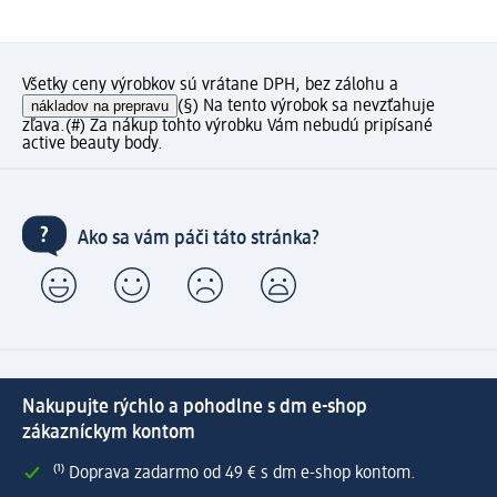
Všetky ceny výrobkov sú vrátane DPH, bez zálohu a
nákladov na prepravu
(§) Na tento výrobok sa nevzťahuje
zľava.
(#) Za nákup tohto výrobku Vám nebudú pripísané
active beauty body.
Ako sa vám páči táto stránka?
Nakupujte rýchlo a pohodlne s dm e-shop
zákazníckym kontom
⁽¹⁾ Doprava zadarmo od 49 € s dm e-shop kontom.