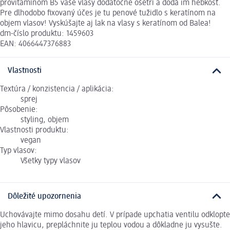
provitamínom B5 vaše vlasy dodatočne ošetrí a dodá im hebkosť.
Pre dlhodobo fixovaný účes je tu penové tužidlo s keratínom na
objem vlasov! Vyskúšajte aj lak na vlasy s keratínom od Balea!
dm-číslo produktu: 1459603
EAN: 4066447376883
Vlastnosti
Textúra / konzistencia / aplikácia:
sprej
Pôsobenie:
styling, objem
Vlastnosti produktu:
vegan
Typ vlasov:
Všetky typy vlasov
Dôležité upozornenia
Uchovávajte mimo dosahu detí. V prípade upchatia ventilu odklopte
jeho hlavicu, prepláchnite ju teplou vodou a dôkladne ju vysušte.