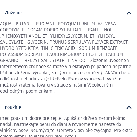
Zloženie
AQUA . BUTANE . PROPANE. POLYQUATERNIUM- 68 .VP.VA
COPOLYMER .COCAMIDOPROPYL BETAINE . PANTHENOL
.PHENOXYETHANOL. ETHYLHEXYLGLYCERIN. ETHYLHEXYL
SALICYLATE . GLYCERIN. PRUNUS SERRULATA FLOWER EXTRACT.
HYDROLYZED KERA. TIN. CITRIC ACID . SODIUM BENZOATE .
POTASSIUM SORBATE . LAURTRIMONIUM CHLORIDE .PARFUM .
GERANIOL . BENZYL SALICYLATE . LINALOOL. Zloženie uvedené v
internetovom obchode sa môže v niektorých prípadoch nepatrne
líšiť od zloženia výrobku, ktorý Vám bude doručený. Ak Vám tieto
odlišnosti nebudú z akýchkoľvek dôvodov vyhovovať, využite
možnosť vrátenia tovaru v súlade s našimi Všeobecnými
obchodnými podmienkami.
Použitie
Pred použitím dobre pretrepte. Aplikátor držte smerom kolmo
nadol, nastriekajte penu do dlaní a rovnomerne naneste do
vlhkýchvlasov. Neumývajte. Upravte vlasy ako zvyčajne. Pre extra
objem vyfénujte vlasy okrúhlou kefou.