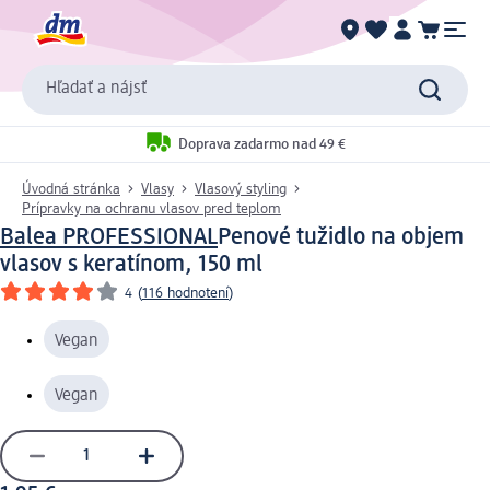
Hľadať a nájsť
Doprava zadarmo nad 49 €
Úvodná stránka
Vlasy
Vlasový styling
Prípravky na ochranu vlasov pred teplom
Balea PROFESSIONAL
Penové tužidlo na objem
vlasov s keratínom, 150 ml
4
(
116 hodnotení
)
Vegan
Vegan