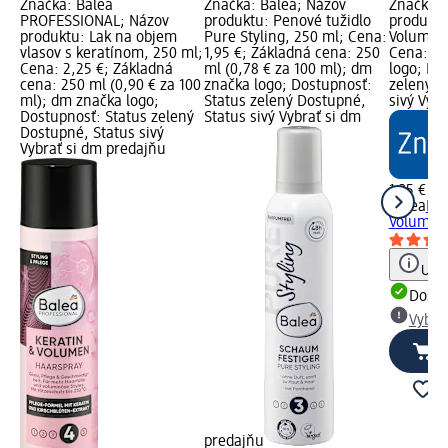
Značka: Balea
Značka: Balea; Názov
Značka: 
PROFESSIONAL; Názov
produktu: Penové tužidlo
produktu
produktu: Lak na objem
Pure Styling, 250 ml; Cena:
Volumen 
vlasov s keratínom, 250 ml;
1,95 €; Základná cena: 250
Cena: 1,
Cena: 2,25 €; Základná
ml (0,78 € za 100 ml); dm
logo; Do
cena: 250 ml (0,90 € za 100
značka logo; Dostupnosť:
zelený D
ml); dm značka logo;
Status zelený Dostupné,
sivý Vyb
Dostupnosť: Status zelený
Status sivý Vybrať si dm
Dostupné, Status sivý
Vybrať si dm predajňu
1,35 €
Balea
Pen
Volumen 
Upoz
Dost
Vybra
predajňu