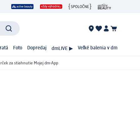
ratá
Foto
Dopredaj
Veľké balenia v dm
dmLIVE ▶
rček za stiahnutie Mojej dm-App