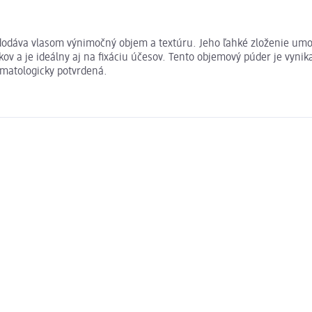
odáva vlasom výnimočný objem a textúru. Jeho ľahké zloženie umož
kov a je ideálny aj na fixáciu účesov. Tento objemový púder je vynik
matologicky potvrdená.