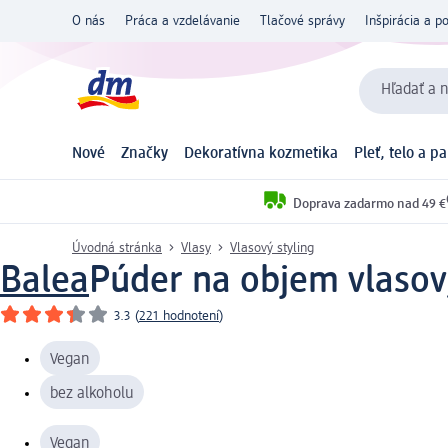
O nás
Práca a vzdelávanie
Tlačové správy
Inšpirácia a p
Hľadať a n
Nové
Značky
Dekoratívna kozmetika
Pleť, telo a p
Doprava zadarmo nad 49 €
Úvodná stránka
Vlasy
Vlasový styling
Balea
Púder na objem vlasov,
3.3
(
221 hodnotení
)
Vegan
bez alkoholu
Vegan