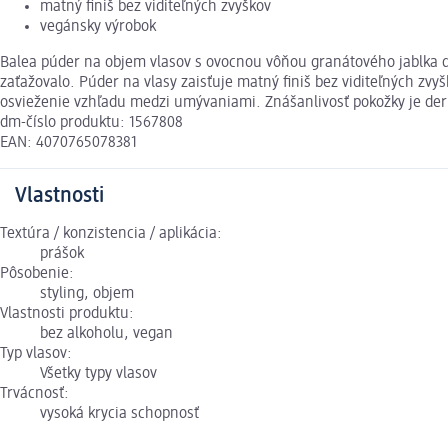
matný finiš bez viditeľných zvyškov
vegánsky výrobok
Balea púder na objem vlasov s ovocnou vôňou granátového jablka d
zaťažovalo. Púder na vlasy zaisťuje matný finiš bez viditeľných zvyš
osvieženie vzhľadu medzi umývaniami. Znášanlivosť pokožky je der
dm-číslo produktu: 1567808
EAN: 4070765078381
Vlastnosti
Textúra / konzistencia / aplikácia:
prášok
Pôsobenie:
styling, objem
Vlastnosti produktu:
bez alkoholu, vegan
Typ vlasov:
Všetky typy vlasov
Trvácnosť:
vysoká krycia schopnosť