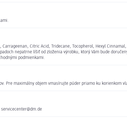
cami.
 Carrageenan, Citric Acid, Tridecane, Tocopherol, Hexyl Cinnamal, L
adoch nepatrne líšiť od zloženia výrobku, ktorý Vám bude doručený
obchodnými podmienkami.
ov. Pre maximálny objem vmasírujte púder priamo ku korienkom vlas
e servicecenter@dm.de