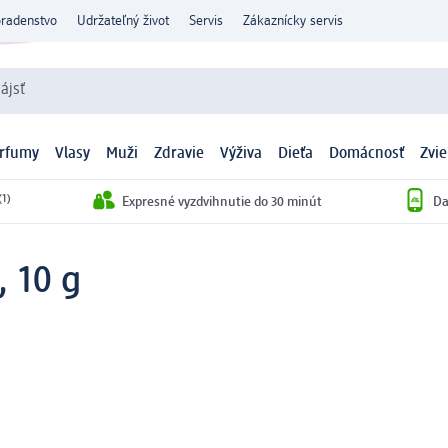
oradenstvo
Udržateľný život
Servis
Zákaznícky servis
ájsť
arfumy
Vlasy
Muži
Zdravie
Výživa
Dieťa
Domácnosť
Zvie
(1)
Expresné vyzdvihnutie do 30 minút
Da
 10 g