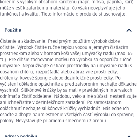
korenín s vysokým obsahom karoténu (napr. mrkva, paprika, karí)
môže viesť k zafarbeniu materiálu, čo však neovplyvňuje jeho
funkčnosť a kvalitu. Tieto informácie o produkte si uschovajte.
Použitie
Čistenie a skladovanie: Pred prvým použitím výrobok dobre
očistite. Výrobok čistite ručne teplou vodou a jemným čistiacim
prostriedkom alebo v hornom koši vašej umývačky riadu (max. 65
°C). Pre dlhšie zachovanie motívu na výrobku sa odporúča ručné
umývanie. Nepoužívajte čistiace prostriedky na umývanie riadu s
obsahom chlóru, rozpúšťadlá alebo abrazívne prostriedky,
drôtenky, kovové špongie alebo dezinfekčné prostriedky. Po
vyčistení dôkladne opláchnite a pred zatvorením nechajte dôkladne
vyschnúť. Silikónové krúžky by sa mali v pravidelných intervaloch
odnímať a čistiť oddelene. Nádobu, veko a iné súčasti nesterilizujte
ani ichnečistite v dezinfekčnom zariadení. Po samostatnom
opláchnutí nechajte silikónové krúžky vychladnúť. Následne ich
osaďte a dbajte naumiestnenie všetkých častí výrobku do správnej
polohy. Nevystavujte priamemu slnečnému žiareniu.