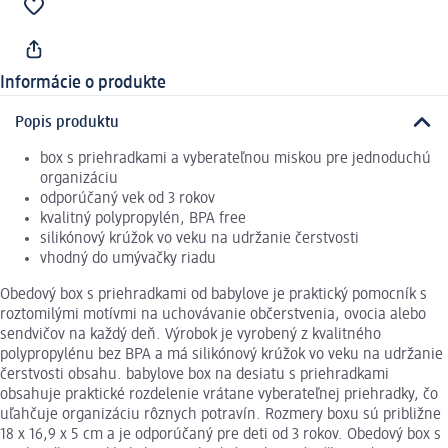
Informácie o produkte
Popis produktu
box s priehradkami a vyberateľnou miskou pre jednoduchú
organizáciu
odporúčaný vek od 3 rokov
kvalitný polypropylén, BPA free
silikónový krúžok vo veku na udržanie čerstvosti
vhodný do umývačky riadu
Obedový box s priehradkami od babylove je praktický pomocník s
roztomilými motívmi na uchovávanie občerstvenia, ovocia alebo
sendvičov na každý deň. Výrobok je vyrobený z kvalitného
polypropylénu bez BPA a má silikónový krúžok vo veku na udržanie
čerstvosti obsahu. babylove box na desiatu s priehradkami
obsahuje praktické rozdelenie vrátane vyberateľnej priehradky, čo
uľahčuje organizáciu rôznych potravín. Rozmery boxu sú približne
18 x 16,9 x 5 cm a je odporúčaný pre deti od 3 rokov. Obedový box s