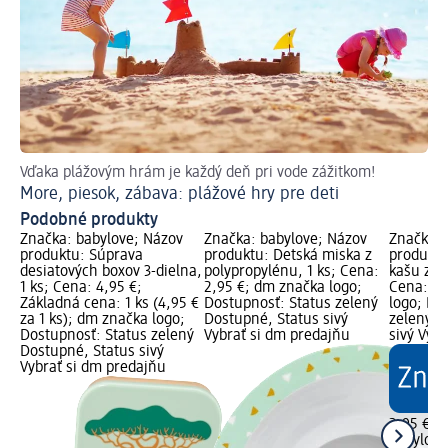
Vďaka plážovým hrám je každý deň pri vode zážitkom!
More, piesok, zábava: plážové hry pre deti
Podobné produkty
Značka: babylove; Názov
Značka: babylove; Názov
Značka: 
produktu: Súprava
produktu: Detská miska z
produktu
desiatových boxov 3-dielna,
polypropylénu, 1 ks; Cena:
kašu z p
1 ks; Cena: 4,95 €;
2,95 €; dm značka logo;
Cena: 2,
Základná cena: 1 ks (4,95 €
Dostupnosť: Status zelený
logo; Do
za 1 ks); dm značka logo;
Dostupné, Status sivý
zelený D
Dostupnosť: Status zelený
Vybrať si dm predajňu
sivý Vyb
Dostupné, Status sivý
Vybrať si dm predajňu
2,95 €
babylove