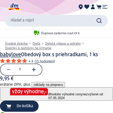
Hľadať a nájsť
Doprava zadarmo nad 49 €
Úvodná stránka
Dieťa
Detská výbava a potreby
Doplnky a pomôcky na kŕmenie
babylove
Obedový box s priehradkami, 1 ks
4.8
(
15 hodnotení
)
9,95 €
vrátane DPH, plus
náklady na prepravu
dlhodobo výhodné ceny
nezvýšené od
07.05.2024
Do košíka