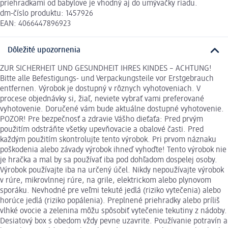
priehradkami od babylove je vhodný aj do umývačky riadu.
dm-číslo produktu: 1457926
EAN: 4066447896923
Dôležité upozornenia
ZUR SICHERHEIT UND GESUNDHEIT IHRES KINDES – ACHTUNG!
Bitte alle Befestigungs- und Verpackungsteile vor Erstgebrauch
entfernen. Výrobok je dostupný v rôznych vyhotoveniach. V
procese objednávky si, žiaľ, neviete vybrať vami preferované
vyhotovenie. Doručené vám bude aktuálne dostupné vyhotovenie.
POZOR! Pre bezpečnosť a zdravie Vášho dieťaťa: Pred prvým
použitím odstráňte všetky upevňovacie a obalové časti. Pred
každým použitím skontrolujte tento výrobok. Pri prvom náznaku
poškodenia alebo závady výrobok ihneď vyhoďte! Tento výrobok nie
je hračka a mal by sa používať iba pod dohľadom dospelej osoby.
Výrobok používajte iba na určený účel. Nikdy nepoužívajte výrobok
v rúre, mikrovlnnej rúre, na grile, elektrickom alebo plynovom
sporáku. Nevhodné pre veľmi tekuté jedlá (riziko vytečenia) alebo
horúce jedlá (riziko popálenia). Preplnené priehradky alebo príliš
vlhké ovocie a zelenina môžu spôsobiť vytečenie tekutiny z nádoby.
Desiatový box s obedom vždy pevne uzavrite. Používanie potravín a