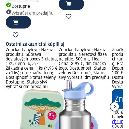
Dostupné
Vybrať si dm predajňu
Ostatní zákazníci si kúpili aj
Značka: babylove; Názov
Značka: babylove; Názov
Značka: 
produktu: Súprava
produktu: Nerezová fľaša
produktu
desiatových boxov 3-dielna,
na pitie, 500 ml, 1 ks;
chrumky 
1 ks; Cena: 4,95 €;
Cena: 8,95 €; dm značka
g; Právn
Základná cena: 1 ks (4,95 €
logo; Dostupnosť: Status
Doplnkov
za 1 ks); dm značka logo;
zelený Dostupné, Status
1,00 €; 
Dostupnosť: Status zelený
sivý Vybrať si dm predajňu
Dostupno
Dostupné, Status sivý
Dostupné
Vybrať si dm predajňu
Vybrať s
1,00 €
babylove
chrumky 
g
Doplnko