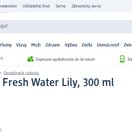
oradenstvo
Udržateľný život
Servis
Zákaznícky servis
ájsť
arfumy
Vlasy
Muži
Zdravie
Výživa
Dieťa
Domácnosť
Zvie
(1)
Expresné vyzdvihnutie do 30 minút
Da
Osviežovače vzduchu
Fresh Water Lily, 300 ml