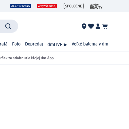
ratá
Foto
Dopredaj
Veľké balenia v dm
dmLIVE ▶
rček za stiahnutie Mojej dm-App