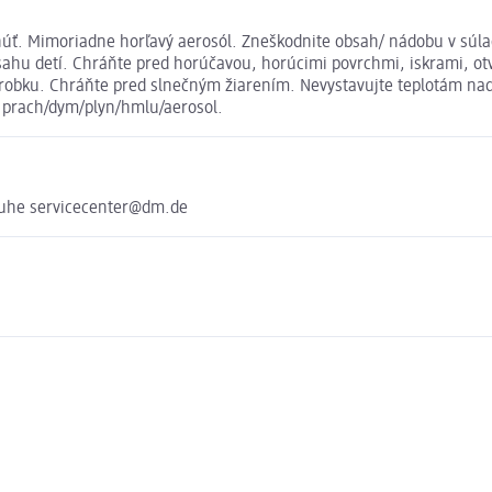
núť. Mimoriadne horľavý aerosól. Zneškodnite obsah/ nádobu v súl
 detí. Chráňte pred horúčavou, horúcimi povrchmi, iskrami, otv
výrobku. Chráňte pred slnečným žiarením. Nevystavujte teplotám nad 
e prach/dym/plyn/hmlu/aerosol.
ruhe servicecenter@dm.de