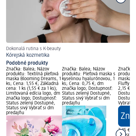
Dokonalá rutina s K-beauty
S 
Kórejská kozmetika
Pl
Podobné produkty
Značka: Balea; Názov
Značka: Balea; Názov
Značka: 
produktu: Textilná pleťová
produktu: Pleťová maska s
produktu
maska Blooming Dreams, 1
kyselinou hyalurónovou, 1
maska s 
ks; Cena: 1,55 €; Základná
ks; Cena: 0,75 €; dm
Fluffy D
cena: 1 ks (1,55 € za 1 ks);
značka logo; Dostupnosť:
2,15 €; 
Limitovaná edícia logo, dm
Status zelený Dostupné,
Dostupno
značka logo; Dostupnosť:
Status sivý Vybrať si dm
Dostupné
Status zelený Dostupné,
predajňu
Vybrať s
Status sivý Vybrať si dm
predajňu
2,15 €
Balea
Tex