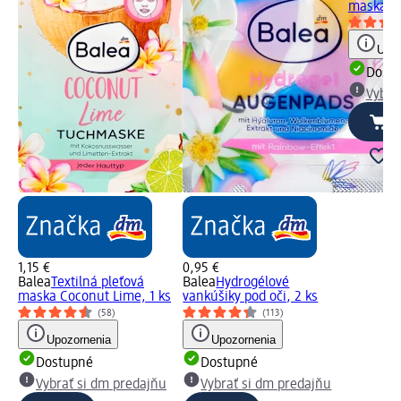
maska Mi
Upoz
Dost
Vybra
1,15 €
0,95 €
Balea
Textilná pleťová
Balea
Hydrogélové
maska Coconut Lime, 1 ks
vankúšiky pod oči, 2 ks
(58)
(113)
Upozornenia
Upozornenia
Dostupné
Dostupné
Vybrať si dm predajňu
Vybrať si dm predajňu