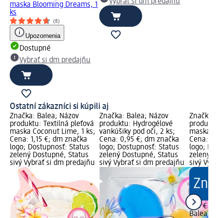
Vybrať si dm predajňu
maska Blooming Dreams, 1
ks
(8)
Upozornenia
Dostupné
Vybrať si dm predajňu
Ostatní zákazníci si kúpili aj
Značka: Balea; Názov
Značka: Balea; Názov
Značka: 
produktu: Textilná pleťová
produktu: Hydrogélové
produktu
maska Coconut Lime, 1 ks;
vankúšiky pod oči, 2 ks;
maska Mi
Cena: 1,15 €; dm značka
Cena: 0,95 €; dm značka
Cena: 1,
logo; Dostupnosť: Status
logo; Dostupnosť: Status
logo; Do
zelený Dostupné, Status
zelený Dostupné, Status
zelený D
sivý Vybrať si dm predajňu
sivý Vybrať si dm predajňu
sivý Vyb
1,15 €
Balea
Tex