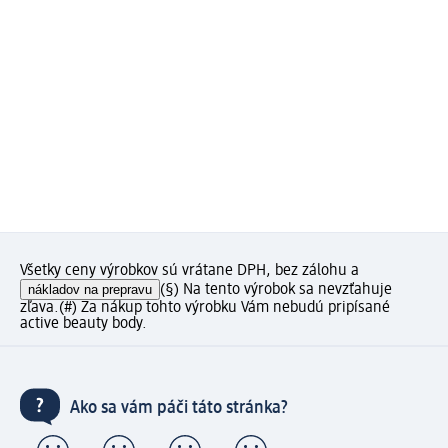
Všetky ceny výrobkov sú vrátane DPH, bez zálohu a
nákladov na prepravu
(§) Na tento výrobok sa nevzťahuje
zľava.
(#) Za nákup tohto výrobku Vám nebudú pripísané
active beauty body.
Ako sa vám páči táto stránka?