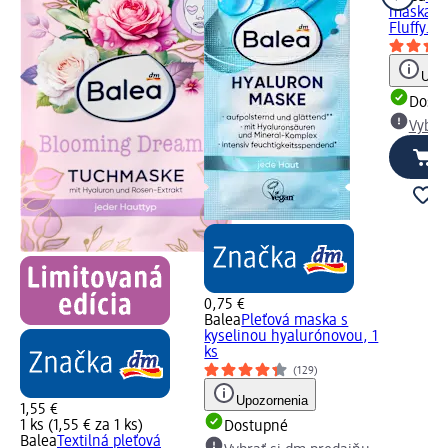
maska s 
Fluffy...,
Upoz
Dost
Vybra
0,75 €
Balea
Pleťová maska s
kyselinou hyalurónovou, 1
ks
(129)
Upozornenia
1,55 €
1 ks (1,55 € za 1 ks)
Dostupné
Balea
Textilná pleťová