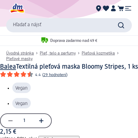
Hľadať a nájsť
Doprava zadarmo nad 49 €
Úvodná stránka
Pleť, telo a parfumy
Pleťová kozmetika
Pleťové masky
Balea
Textilná pleťová maska Bloomy Stripes, 1 ks
4.4
(
29 hodnotení
)
Vegan
Vegan
2,15 €