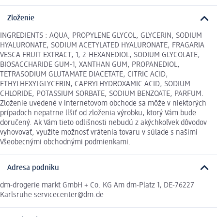
Zloženie
INGREDIENTS : AQUA, PROPYLENE GLYCOL, GLYCERIN, SODIUM
HYALURONATE, SODIUM ACETYLATED HYALURONATE, FRAGARIA
VESCA FRUIT EXTRACT, 1, 2-HEXANEDIOL, SODIUM GLYCOLATE,
BIOSACCHARIDE GUM-1, XANTHAN GUM, PROPANEDIOL,
TETRASODIUM GLUTAMATE DIACETATE, CITRIC ACID,
ETHYLHEXYLGLYCERIN, CAPRYLHYDROXAMIC ACID, SODIUM
CHLORIDE, POTASSIUM SORBATE, SODIUM BENZOATE, PARFUM.
Zloženie uvedené v internetovom obchode sa môže v niektorých
prípadoch nepatrne líšiť od zloženia výrobku, ktorý Vám bude
doručený. Ak Vám tieto odlišnosti nebudú z akýchkoľvek dôvodov
vyhovovať, využite možnosť vrátenia tovaru v súlade s našimi
Všeobecnými obchodnými podmienkami.
Adresa podniku
dm-drogerie markt GmbH + Co. KG Am dm-Platz 1, DE-76227
Karlsruhe servicecenter@dm.de