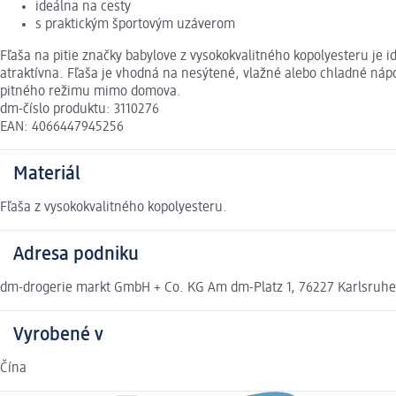
ideálna na cesty
s praktickým športovým uzáverom
Fľaša na pitie značky babylove z vysokokvalitného kopolyesteru je 
atraktívna. Fľaša je vhodná na nesýtené, vlažné alebo chladné nápoj
pitného režimu mimo domova.
dm-číslo produktu: 3110276
EAN: 4066447945256
Materiál
Fľaša z vysokokvalitného kopolyesteru.
Adresa podniku
dm-drogerie markt GmbH + Co. KG Am dm-Platz 1, 76227 Karlsruh
Vyrobené v
Čína