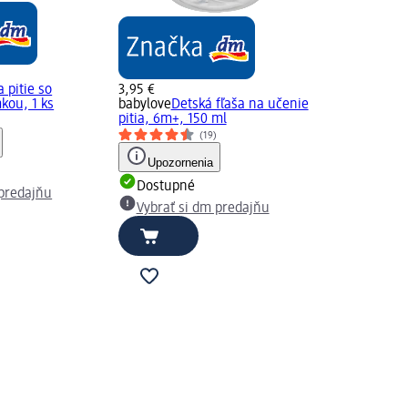
 pitie so
3,95 €
kou, 1 ks
babylove
Detská fľaša na učenie
pitia, 6m+, 150 ml
)
(19)
Upozornenia
Dostupné
 predajňu
Vybrať si dm predajňu