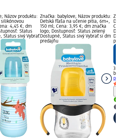
e; Názov produktu:
Značka: babylove; Názov produktu:
Značka: bab
o silikónovou
Detská fľaša na učenie pitia, 6m+,
Detská šálka
Cena: 4,45 €; dm
150 ml; Cena: 3,95 €; dm značka
Cena: 3,95 
stupnosť: Status
logo; Dostupnosť: Status zelený
Dostupnosť:
 Status sivý Vybrať
Dostupné, Status sivý Vybrať si dm
Dostupné, S
predajňu
predajňu
3,95 €
babylove
Det
pitia, 1 ks
Upozorn
Dostupn
Vybrať s