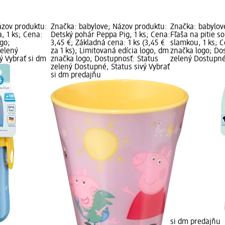
ázov produktu:
Značka: babylove; Názov produktu:
Značka: babylov
a, 1 ks; Cena:
Detský pohár Peppa Pig, 1 ks; Cena:
Fľaša na pitie s
go;
3,45 €; Základná cena: 1 ks (3,45 €
slamkou, 1 ks; 
zelený
za 1 ks); Limitovaná edícia logo, dm
značka logo; Do
ý Vybrať si dm
značka logo; Dostupnosť: Status
zelený Dostupné,
zelený Dostupné, Status sivý Vybrať
si dm predajňu
si dm predajňu