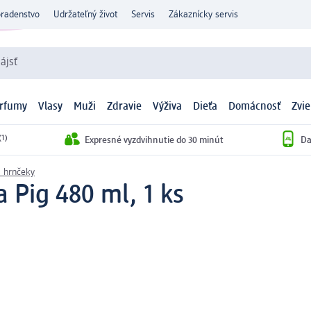
oradenstvo
Udržateľný život
Servis
Zákaznícky servis
ájsť
arfumy
Vlasy
Muži
Zdravie
Výživa
Dieťa
Domácnosť
Zvie
(1)
Expresné vyzdvihnutie do 30 minút
Da
a hrnčeky
a Pig 480 ml, 1 ks