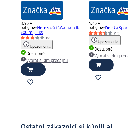
8,95 €
4,45 €
babylove
Nerezová fľaša na pitie,
babylove
Detská šport
500 ml, 1 ks
(16)
(34)
Upozornenia
Upozornenia
Dostupné
Dostupné
Vybrať si dm pre
Vybrať si dm predajňu
Ostatní zákazníci si kúpili aj