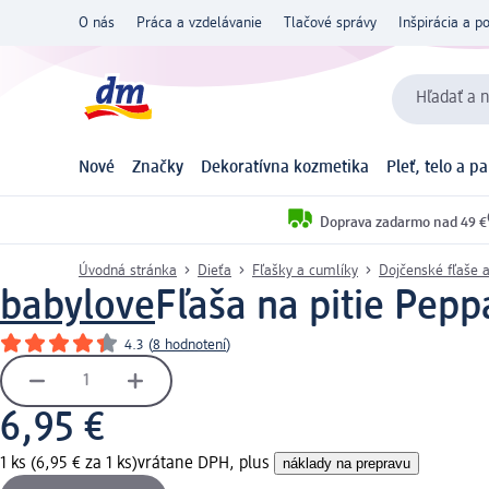
O nás
Práca a vzdelávanie
Tlačové správy
Inšpirácia a p
Hľadať a n
Nové
Značky
Dekoratívna kozmetika
Pleť, telo a p
Doprava zadarmo nad 49 €
Úvodná stránka
Dieťa
Fľašky a cumlíky
Dojčenské fľaše 
babylove
Fľaša na pitie Pepp
4.3
(
8 hodnotení
)
6,95 €
1 ks (6,95 € za 1 ks)
vrátane DPH, plus
náklady na prepravu