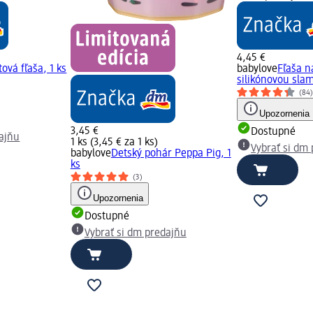
4,45 €
ová fľaša, 1 ks
babylove
Fľaša na
silikónovou slam
(84
Upozornenia
3,45 €
Dostupné
dajňu
1 ks (3,45 € za 1 ks)
Vybrať si dm
babylove
Detský pohár Peppa Pig, 1
ks
(3)
Upozornenia
Dostupné
Vybrať si dm predajňu