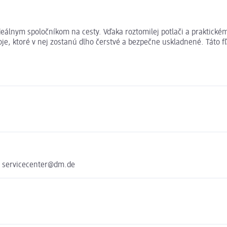
ideálnym spoločníkom na cesty. Vďaka roztomilej potlači a praktick
e, ktoré v nej zostanú dlho čerstvé a bezpečne uskladnené. Táto fľa
e servicecenter@dm.de