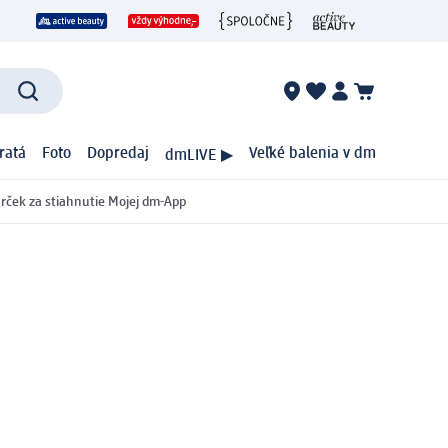
ratá
Foto
Dopredaj
Veľké balenia v dm
dmLIVE ▶
rček za stiahnutie Mojej dm-App