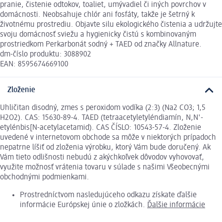
pranie, čistenie odtokov, toaliet, umývadiel či iných povrchov v
domácnosti. Neobsahuje chlór ani fosfáty, takže je šetrný k
životnému prostrediu. Objavte silu ekologického čistenia a udržujte
svoju domácnosť sviežu a hygienicky čistú s kombinovaným
prostriedkom Perkarbonát sodný + TAED od značky Allnature.
dm-číslo produktu: 3088902
EAN: 8595674669100
Zloženie
Uhličitan disodný, zmes s peroxidom vodíka (2:3) (Na2 CO3; 1,5
H2O2). CAS: 15630-89-4. TAED (tetraacetyletyléndiamín, N,N'-
etylénbis[N-acetylacetamid). CAS ČÍSLO: 10543-57-4. Zloženie
uvedené v internetovom obchode sa môže v niektorých prípadoch
nepatrne líšiť od zloženia výrobku, ktorý Vám bude doručený. Ak
Vám tieto odlišnosti nebudú z akýchkoľvek dôvodov vyhovovať,
využite možnosť vrátenia tovaru v súlade s našimi Všeobecnými
obchodnými podmienkami.
Prostredníctvom nasledujúceho odkazu získate ďalšie
informácie Európskej únie o zložkách.
Ďalšie informácie