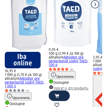
9,95 €
500 g (1,99 € za 100 g)
allnature
Aktivátor pre
3,95 €
perkarbonát sodný TAED,
1 000 g (
500 g
allnatur
sodný, 1 
(6)
16,95 €
1 000 g (1,70 € za 100 g)
Upozornenia
allnature
Aktivátor pre
perkarbonát sodný TAED,
Dostupné
1 000 g
Vybrať si dm predajňu
(1)
Upozornenia
Dostupné