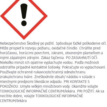
Nebezpečenstvo Škodlivý po požití. Spôsobuje ťažké poškodenie očí.
Môže prispieť k rozvoju požiaru; oxidačné činidlo. Chráňte pred
horúčavou, horúcimi povrchmi, iskrami, otvoreným plameňom a
inými zápalnými zdrojmi. Zákaz fajčenia. PO ZASIAHNUTÍ OČÍ:
Niekoľko minút ich opatrne vyplachujte vodou. Podľa možnosti
odstráňte prípadné kontaktné šošovky. Pokračujte vo vyplachovaní.
Používajte ochranné rukavice/ochranný odev/ochranu
zraku/ochranu tváre. Zneškodnite obsah/ nádobu v súlade s
miestnymi predpismi likvidácie odpadu. PRI KONTAKTE S
POKOŽKOU: Umyte veľkým množstvom vody. Okamžite volajte
TOXIKOLOGICKÉ INFORMAČNÉ CENTRUM/lekára. PRI POŽITÍ: Ak sa
necítite dobre, volajte TOXIKOLOGICKÉ INFORMAČNÉ
CENTRUM/lekára