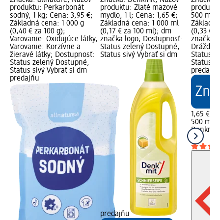
Značka: allnature; Názov
Značka: Denkmit; Názov
Značka: 
produktu: Perkarbonát
produktu: Zlaté mazové
produktu:
sodný, 1 kg; Cena: 3,95 €;
mydlo, 1 l; Cena: 1,65 €;
500 ml; 
Základná cena: 1 000 g
Základná cena: 1 000 ml
Základná
(0,40 € za 100 g);
(0,17 € za 100 ml); dm
(0,33 € 
Varovanie: Oxidujúce látky,
značka logo; Dostupnosť:
značka l
Varovanie: Korzívne a
Status zelený Dostupné,
Dráždivé
žieravé látky; Dostupnosť:
Status sivý Vybrať si dm
Status z
Status zelený Dostupné,
Status si
Status sivý Vybrať si dm
predajň
predajňu
1,65 €
500 ml (0
Denkmit
ml
predajňu