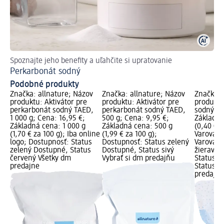
Spoznajte jeho benefity a uľahčite si upratovanie
Ná
Perkarbonát sodný
Či
Podobné produkty
Značka: allnature; Názov
Značka: allnature; Názov
Značka: 
produktu: Aktivátor pre
produktu: Aktivátor pre
produktu
perkarbonát sodný TAED,
perkarbonát sodný TAED,
sodný, 1 
1 000 g; Cena: 16,95 €;
500 g; Cena: 9,95 €;
Základná
Základná cena: 1 000 g
Základná cena: 500 g
(0,40 € z
(1,70 € za 100 g); Iba online
(1,99 € za 100 g);
Varovani
logo; Dostupnosť: Status
Dostupnosť: Status zelený
Varovani
zelený Dostupné, Status
Dostupné, Status sivý
žieravé 
červený Všetky dm
Vybrať si dm predajňu
Status z
predajne
Status si
predajň