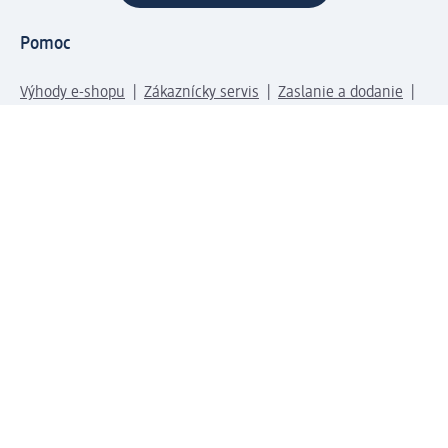
Pomoc
Výhody e-shopu
Zákaznícky servis
Zaslanie a dodanie
Vrátenie tovaru
Spoločnosť
O nás
Zodpovednosť
Práca a vzdelávanie
Tlačové stredisko
Cesta do dm dialogica
Centrálny sklad
Svet produktov
dm svet
Platobné možnosti