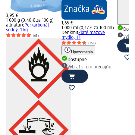
3,95 €
1 000 g (0,40 € za 100 g)
1,65 €
allnature
Perkarbonát
1 000 ml (0,17 € za 100 ml)
Dost
sodný, 1 kg
Denkmit
Zlaté mazové
(63)
Vybra
mydlo, 1 l
(158)
Upozornenia
Dostupné
Vybrať si dm predajňu