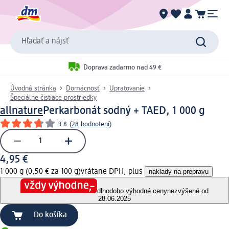
Hľadať a nájsť
Doprava zadarmo nad 49 €
Úvodná stránka
Domácnosť
Upratovanie
Špeciálne čistiace prostriedky
allnature
Perkarbonát sodný + TAED, 1 000 g
3.8
(
28 hodnotení
)
4,95 €
1 000 g (0,50 € za 100 g)
vrátane DPH, plus
náklady na prepravu
dlhodobo výhodné ceny
nezvýšené od
28.06.2025
Do košíka