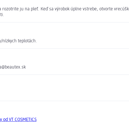
 rozotrite ju na pleť. Keď sa výrobok úplne vstrebe, otvorte vrecúš
ti.
/nízkych teplotách.
ka@beautex.sk
ty od VT COSMETICS