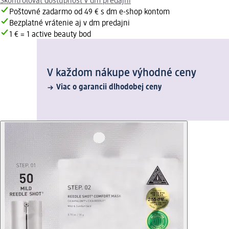
Skontrolovať dostupnosť v dm predajni
Poštovné zadarmo od 49 € s dm e-shop kontom
Bezplatné vrátenie aj v dm predajni
1 € = 1 active beauty bod
V každom nákupe výhodné ceny
Viac o garancii dlhodobej ceny