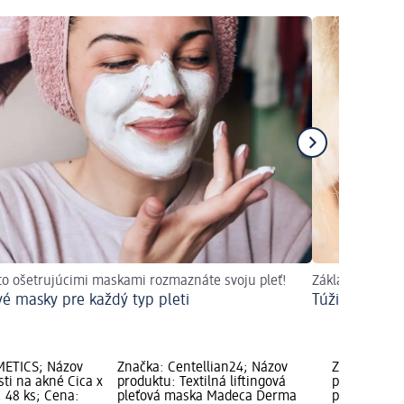
to ošetrujúcimi maskami rozmaznáte svoju pleť!
Základom je dô
vé masky pre každý typ pleti
Túžite po hla
METICS; Názov
Značka: Centellian24; Názov
Značka: IR
ti na akné Cica x
produktu: Textilná liftingová
produktu: T
 48 ks; Cena:
pleťová maska Madeca Derma
pleťová mas