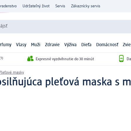
oradenstvo
Udržateľný život
Servis
Zákaznícky servis
ájsť
arfumy
Vlasy
Muži
Zdravie
Výživa
Dieťa
Domácnosť
Zvie
(1)
Expresné vyzdvihnutie do 30 minút
Da
Pleťové masky
silňujúca pleťová maska s m