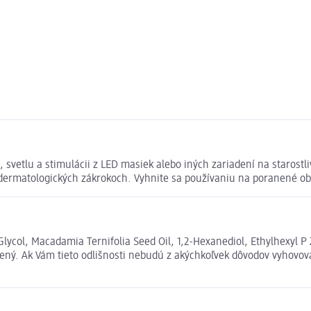
 svetlu a stimulácii z LED masiek alebo iných zariadení na starost
dermatologických zákrokoch. Vyhnite sa používaniu na poranené ob
Glycol, Macadamia Ternifolia Seed Oil, 1,2-Hexanediol, Ethylhexyl 
čený. Ak Vám tieto odlišnosti nebudú z akýchkoľvek dôvodov vyhovov