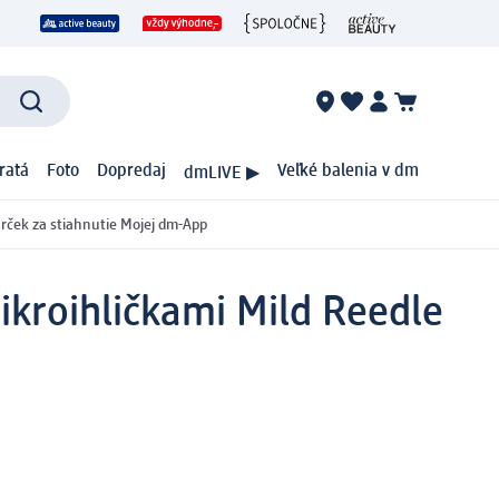
ratá
Foto
Dopredaj
Veľké balenia v dm
dmLIVE ▶
rček za stiahnutie Mojej dm-App
ikroihličkami Mild Reedle