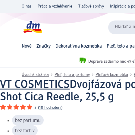
O nás
Práca a vzdelávanie
Tlačové správy
Inšpirácia a p
Hľadať a n
Nové
Značky
Dekoratívna kozmetika
Pleť, telo a p
Doprava zadarmo nad 49 €
Úvodná stránka
Pleť, telo a parfumy
Pleťová kozmetika
VT COSMETICS
Dvojfázová po
Shot Cica Reedle, 25,5 g
5
(
10 hodnotení
)
bez parfumu
bez farbív