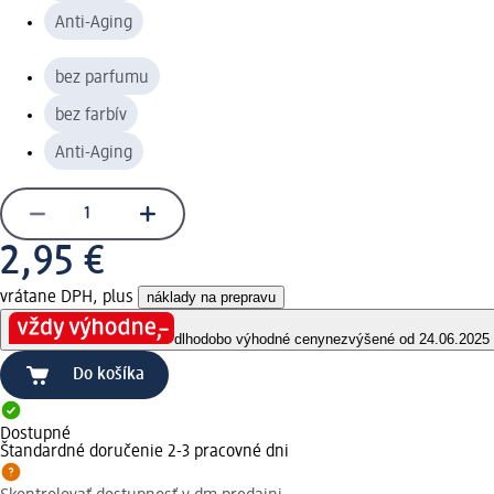
Anti-Aging
bez parfumu
bez farbív
Anti-Aging
2,95 €
vrátane DPH, plus
náklady na prepravu
dlhodobo výhodné ceny
nezvýšené od 24.06.2025
Do košíka
Dostupné
Štandardné doručenie 2-3 pracovné dni