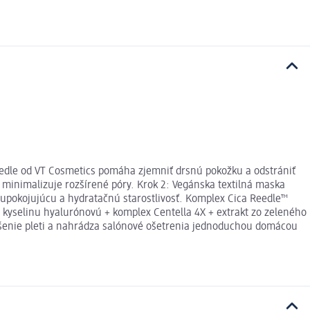
eedle od VT Cosmetics pomáha zjemniť drsnú pokožku a odstrániť
a minimalizuje rozšírené póry. Krok 2: Vegánska textilná maska
 upokojujúcu a hydratačnú starostlivosť. Komplex Cica Reedle™
itú kyselinu hyalurónovú + komplex Centella 4X + extrakt zo zeleného
pšenie pleti a nahrádza salónové ošetrenia jednoduchou domácou