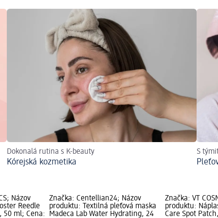
a
Dokonalá rutina s K-beauty
S tými
Kórejská kozmetika
Pleťo
CS; Názov
Značka: Centellian24; Názov
Značka: VT COS
oster Reedle
produktu: Textilná pleťová maska
produktu: Náplas
, 50 ml; Cena:
Madeca Lab Water Hydrating, 24
Care Spot Patch,