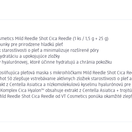
etics Mild Reedle Shot Cica Reedle (1 ks / 1,5 g + 25 g)
unky pre prirodzene hladkú pleť
 starostlivosti o pleť a minimalizuje rozšírené póry
ydratáciu a upokojujúce zložky
y hyalurónovej, ktoré účinne hydratujú a chránia pokožku
silňujúca pleťová maska s mikroihličkami Mild Reedle Shot Cica R
t 50 zlepšuje vstrebávanie aktívnych zložiek starostlivosti o pleť 
kt z Centella Asiatica a nízkomolekulovú kyselinu hyalurónovú pre
ca. Komplex Cica Hyalon™ obsahuje extrakt z Centella Asiatica + troj
 Mild Reedle Shot Cica Reedle od VT Cosmetics ponúka okamžité zle