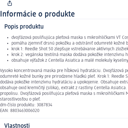
Informácie o produkte
Popis produktu
dvojfázová posilňujúca pleťová maska s mikroihličkami VT Cosm
pomáha zjemniť drsnú pokožku a odstrániť odumreté kožné b
krok 1: Reedle Shot 50 zlepšuje vstrebávanie aktívnych zložiek
krok 2: vegánska textilná maska dodáva pokožke intenzívnu h
obsahuje výťažok z Centella Asiatica a malé molekuly kyselin
Vysoko koncentrovaná maska pre hĺbkovú hydratáciu. Dvojfázová po
odumreté kožné bunky pre prirodzene hladkú pleť. Krok 1: Reedle Sho
dodáva pokožke intenzívnu hydratáciu a upokojenie. Obsahuje extra
obsahuje oxid kremičitý (silika), extrakt z rastliny Centella Asiati
propolisu. Dvojfázová posilňujúca pleťová maska s mikroihličkami
starostlivosťou o pleť.
dm-číslo produktu: 3087834
EAN: 8803463006020
Vlastnosti