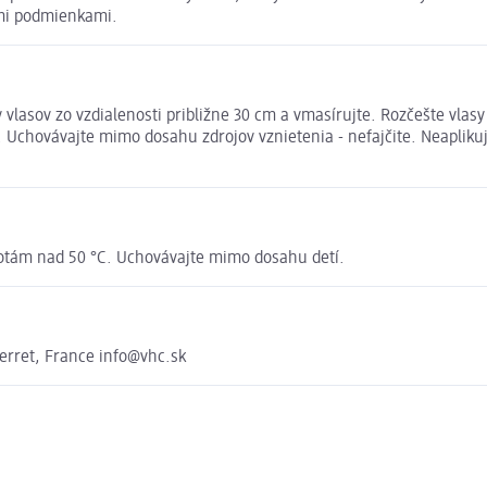
mi podmienkami.
vlasov zo vzdialenosti približne 30 cm a vmasírujte. Rozčešte vlas
 Uchovávajte mimo dosahu zdrojov vznietenia - nefajčite. Neaplik
lotám nad 50 °C. Uchovávajte mimo dosahu detí.
Perret, France info@vhc.sk