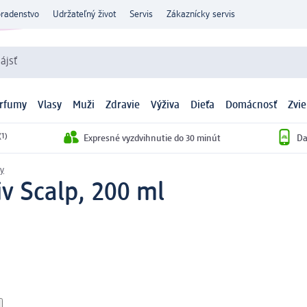
oradenstvo
Udržateľný život
Servis
Zákaznícky servis
ájsť
arfumy
Vlasy
Muži
Zdravie
Výživa
Dieťa
Domácnosť
Zvie
(1)
Expresné vyzdvihnutie do 30 minút
Da
y
v Scalp, 200 ml