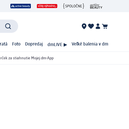
ratá
Foto
Dopredaj
Veľké balenia v dm
dmLIVE ▶
rček za stiahnutie Mojej dm-App