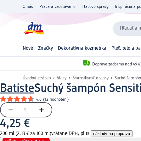
O nás
Práca a vzdelávanie
Tlačové správy
Inšpirácia a p
Hľadať a n
Nové
Značky
Dekoratívna kozmetika
Pleť, telo a p
Doprava zadarmo nad 49 €
Úvodná stránka
Vlasy
Starostlivosť o vlasy
Suché šampón
Batiste
Suchý šampón Sensiti
4.6
(
12 hodnotení
)
4,25 €
200 ml (2,13 € za 100 ml)
vrátane DPH, plus
náklady na prepravu