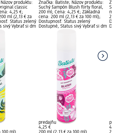
; Názov produktu:
Značka: Batiste; Názov produktu:
Značka: Bat
iginal classic
Suchý šampón Blush flirty floral,
Suchý šamp
ena: 4,25 €;
200 ml; Cena: 4,25 €; Základná
ml; Cena: 4
00 ml (2,13 € za
cena: 200 ml (2,13 € za 100 ml);
200 ml (2,13
osť: Status zelený
Dostupnosť: Status zelený
Dostupnosť:
 sivý Vybrať si dm
Dostupné, Status sivý Vybrať si dm
Dostupné, S
predajňu
predajňu
4,25 €
4,25 €
a 100 ml)
200 ml (2,13 € za 100 ml)
200 ml (2,13