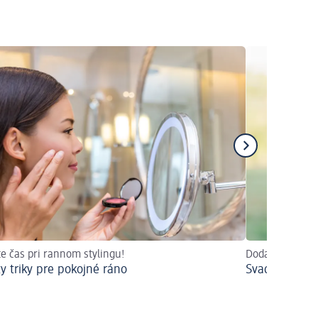
te čas pri rannom stylingu!
Dodajte svojmu
y triky pre pokojné ráno
Svadobné úče