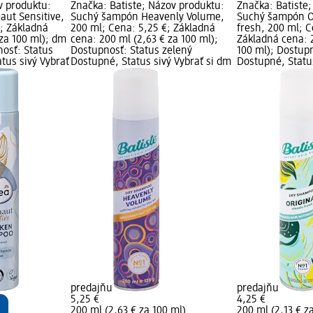
v produktu:
Značka: Batiste; Názov produktu:
Značka: Batiste
ut Sensitive,
Suchý šampón Heavenly Volume,
Suchý šampón Or
€; Základná
200 ml; Cena: 5,25 €; Základná
fresh, 200 ml; C
 za 100 ml); dm
cena: 200 ml (2,63 € za 100 ml);
Základná cena: 2
nosť: Status
Dostupnosť: Status zelený
100 ml); Dostupn
tus sivý Vybrať
Dostupné, Status sivý Vybrať si dm
Dostupné, Status
predajňu
predajňu
5,25 €
4,25 €
200 ml (2,63 € za 100 ml)
200 ml (2,13 € z