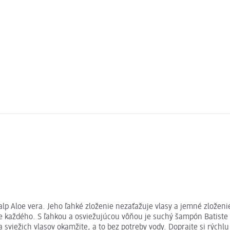
calp Aloe vera. Jeho ľahké zloženie nezaťažuje vlasy a jemné zložen
y pre každého. S ľahkou a osviežujúcou vôňou je suchý šampón Batis
viežich vlasov okamžite, a to bez potreby vody. Doprajte si rýchlu 