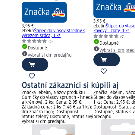
3,95 €
3,95 €
ebelin
Štipec do vlas
ebelin
Štipec do vlasov stredný s
kovový - zlatý, 1 ks
výrezom srdca, 1 ks
(0)
(0)
Dostupné
Dostupné
Vybrať si dm pre
Vybrať si dm predajňu
Ostatní zákazníci si kúpili aj
Značka: ebelin; Názov produktu:
Značka: ebelin; Náz
Gumičky do vlasov sprunch - hnedá
Štipec do vlasov veľk
a krémová, 2 ks; Cena: 2,95 €;
1 ks; Cena: 2,95 €; 
Základná cena: 2 ks (1,48 € za 1 ks);
Dostupnosť: Status 
dm značka logo; Dostupnosť:
Dostupné, Status siv
Status zelený Dostupné, Status sivý
predajňu
Vybrať si dm predajňu