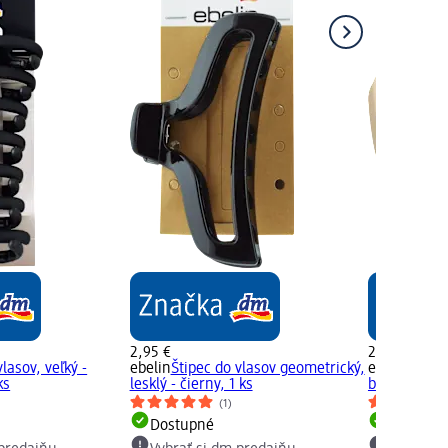
2,95 €
2,45 €
vlasov, veľký -
ebelin
Štipec do vlasov geometrický,
ebelin
Štipec
ks
lesklý - čierny, 1 ks
béžový, 1 ks
(1)
Dostupné
Dostupn