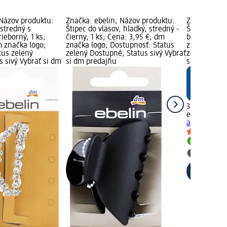
 Názov produktu:
Značka: ebelin; Názov produktu:
Značka: ebe
 stredný s
Štipec do vlasov, hladký, stredný -
Štipec do vl
ieborný, 1 ks;
čierny, 1 ks; Cena: 3,95 €; dm
béžový, 1 ks
m značka logo;
značka logo; Dostupnosť: Status
značka logo
tus zelený
zelený Dostupné, Status sivý Vybrať
zelený Dost
 sivý Vybrať si dm
si dm predajňu
si dm preda
3,95 €
ebelin
Štipec
akrylový - b
Dostupn
Vybrať s