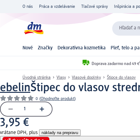
O nás
Práca a vzdelávanie
Tlačové správy
Inšpirácia a p
Hľadať a n
Nové
Značky
Dekoratívna kozmetika
Pleť, telo a p
Doprava zadarmo nad 49 €
Úvodná stránka
Vlasy
Vlasové doplnky
Štipce do vlasov
ebelin
Štipec do vlasov stred
0
(
Ohodnoťte produkt
)
3,95 €
vrátane DPH, plus
náklady na prepravu