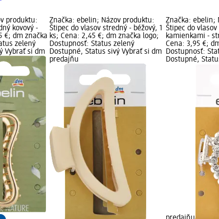
ov produktu:
Značka: ebelin; Názov produktu:
Značka: ebelin;
dný kovový -
Štipec do vlasov stredný - béžový, 1
Štipec do vlasov
95 €; dm značka
ks; Cena: 2,45 €; dm značka logo;
kamienkami - str
atus zelený
Dostupnosť: Status zelený
Cena: 3,95 €; d
ý Vybrať si dm
Dostupné, Status sivý Vybrať si dm
Dostupnosť: Sta
predajňu
Dostupné, Status
predajňu