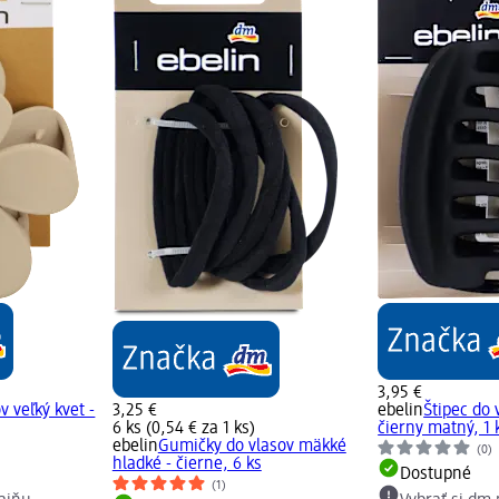
3,95 €
v veľký kvet -
3,25 €
ebelin
Štipec do 
6 ks (0,54 € za 1 ks)
čierny matný, 1 
ebelin
Gumičky do vlasov mäkké
(0)
hladké - čierne, 6 ks
Dostupné
(1)