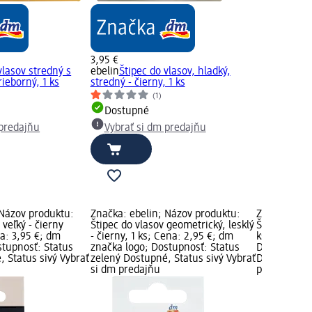
3,95 €
vlasov stredný s
ebelin
Štipec do vlasov, hladký,
ieborný, 1 ks
stredný - čierny, 1 ks
(1)
Dostupné
 predajňu
Vybrať si dm predajňu
 Názov produktu:
Značka: ebelin; Názov produktu:
Značka: ebe
 veľký - čierny
Štipec do vlasov geometrický, lesklý
Štipec do vl
a: 3,95 €; dm
- čierny, 1 ks; Cena: 2,95 €; dm
ks; Cena: 2
stupnosť: Status
značka logo; Dostupnosť: Status
Dostupnosť:
 Status sivý Vybrať
zelený Dostupné, Status sivý Vybrať
Dostupné, S
si dm predajňu
predajňu