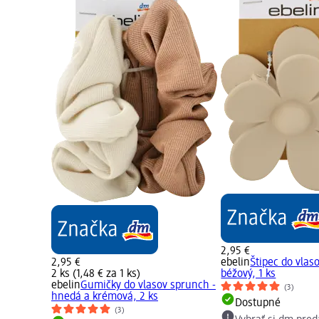
2,95 €
2,95 €
ebelin
Štipec do vlaso
2 ks (1,48 € za 1 ks)
béžový, 1 ks
ebelin
Gumičky do vlasov sprunch -
(3)
hnedá a krémová, 2 ks
Dostupné
(3)