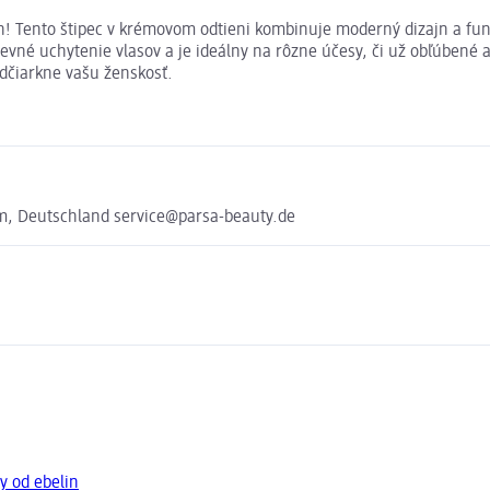
in! Tento štipec v krémovom odtieni kombinuje moderný dizajn a fu
né uchytenie vlasov a je ideálny na rôzne účesy, či už obľúbené 
odčiarkne vašu ženskosť.
, Deutschland service@parsa-beauty.de
y od ebelin