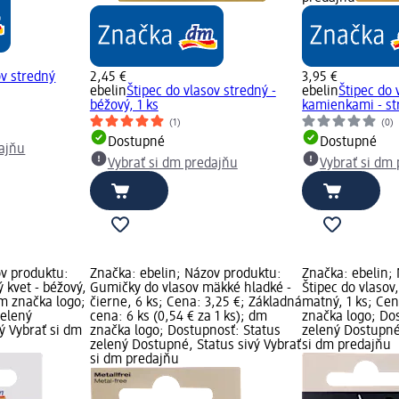
ov stredný
2,45 €
3,95 €
ebelin
Štipec do vlasov stredný -
ebelin
Štipec do 
béžový, 1 ks
kamienkami - str
(1)
(0)
Dostupné
Dostupné
dajňu
Vybrať si dm predajňu
Vybrať si dm
ov produktu:
Značka: ebelin; Názov produktu:
Značka: ebelin;
ý kvet - béžový,
Gumičky do vlasov mäkké hladké -
Štipec do vlasov,
dm značka logo;
čierne, 6 ks; Cena: 3,25 €; Základná
matný, 1 ks; Cen
zelený
cena: 6 ks (0,54 € za 1 ks); dm
značka logo; Do
ý Vybrať si dm
značka logo; Dostupnosť: Status
zelený Dostupné,
zelený Dostupné, Status sivý Vybrať
si dm predajňu
si dm predajňu