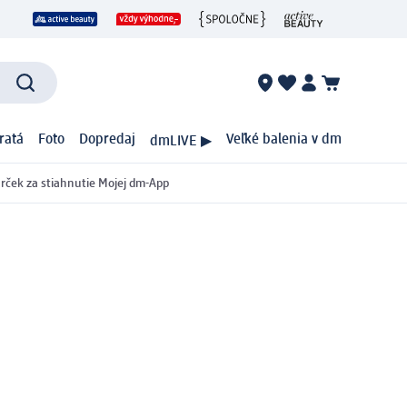
ratá
Foto
Dopredaj
Veľké balenia v dm
dmLIVE ▶
rček za stiahnutie Mojej dm-App