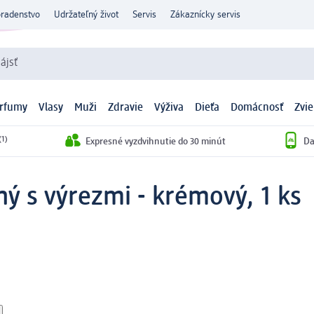
oradenstvo
Udržateľný život
Servis
Zákaznícky servis
ájsť
arfumy
Vlasy
Muži
Zdravie
Výživa
Dieťa
Domácnosť
Zvie
(1)
Expresné vyzdvihnutie do 30 minút
Da
ný s výrezmi - krémový, 1 ks