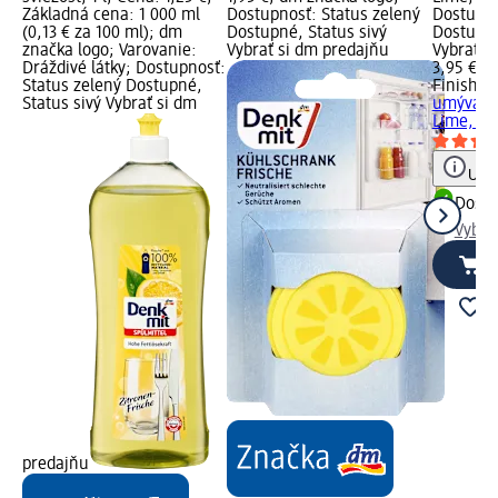
Základná cena: 1 000 ml
Dostupnosť: Status zelený
Dostupno
(0,13 € za 100 ml); dm
Dostupné, Status sivý
Dostupné
značka logo; Varovanie:
Vybrať si dm predajňu
Vybrať s
Dráždivé látky; Dostupnosť:
3,95 €
Status zelený Dostupné,
Finish
Os
Status sivý Vybrať si dm
umývačk
Lime, 1 k
Upoz
Dost
Vybra
predajňu