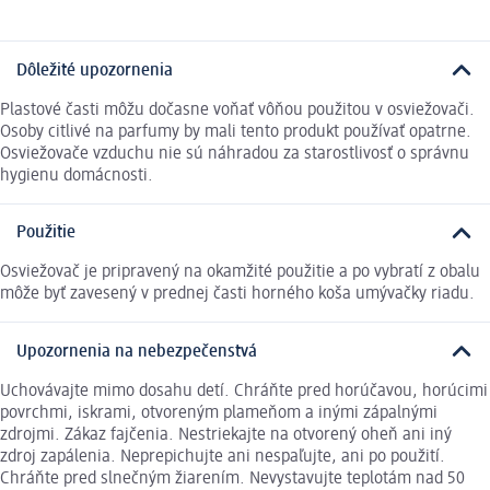
Dôležité upozornenia
Plastové časti môžu dočasne voňať vôňou použitou v osviežovači.
Osoby citlivé na parfumy by mali tento produkt používať opatrne.
Osviežovače vzduchu nie sú náhradou za starostlivosť o správnu
hygienu domácnosti.
Použitie
Osviežovač je pripravený na okamžité použitie a po vybratí z obalu
môže byť zavesený v prednej časti horného koša umývačky riadu.
Upozornenia na nebezpečenstvá
Uchovávajte mimo dosahu detí. Chráňte pred horúčavou, horúcimi
povrchmi, iskrami, otvoreným plameňom a inými zápalnými
zdrojmi. Zákaz fajčenia. Nestriekajte na otvorený oheň ani iný
zdroj zapálenia. Neprepichujte ani nespaľujte, ani po použití.
Chráňte pred slnečným žiarením. Nevystavujte teplotám nad 50