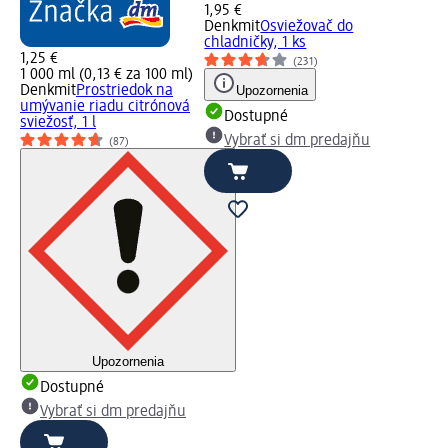
1,95 €
Denkmit
Osviežovač do
chladničky, 1 ks
1,25 €
(231)
1 000 ml (0,13 € za 100 ml)
Denkmit
Prostriedok na
Upozornenia
umývanie riadu citrónová
Dostupné
sviežosť, 1 l
Vybrať si dm predajňu
(87)
Upozornenia
Dostupné
Vybrať si dm predajňu