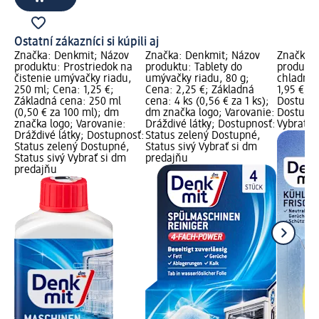
Ostatní zákazníci si kúpili aj
Značka: Denkmit; Názov
Značka: Denkmit; Názov
Značka: 
produktu: Prostriedok na
produktu: Tablety do
produktu
čistenie umývačky riadu,
umývačky riadu, 80 g;
chladničk
250 ml; Cena: 1,25 €;
Cena: 2,25 €; Základná
1,95 €; 
Základná cena: 250 ml
cena: 4 ks (0,56 € za 1 ks);
Dostupno
(0,50 € za 100 ml); dm
dm značka logo; Varovanie:
Dostupné
značka logo; Varovanie:
Dráždivé látky; Dostupnosť:
Vybrať s
Dráždivé látky; Dostupnosť:
Status zelený Dostupné,
Status zelený Dostupné,
Status sivý Vybrať si dm
Status sivý Vybrať si dm
predajňu
predajňu