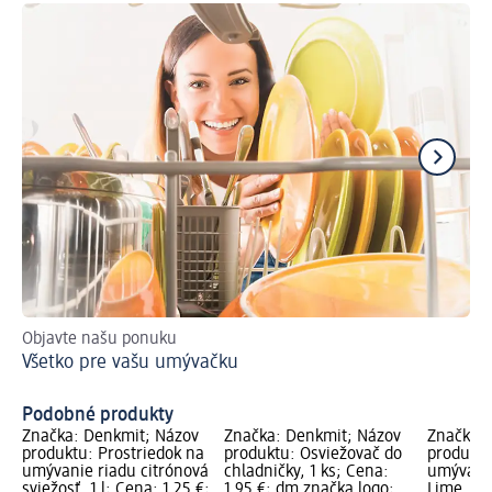
Objavte našu ponuku
Aj
Všetko pre vašu umývačku
Či
Podobné produkty
Značka: Denkmit; Názov
Značka: Denkmit; Názov
Značka: 
produktu: Prostriedok na
produktu: Osviežovač do
produktu
umývanie riadu citrónová
chladničky, 1 ks; Cena:
umývačk
sviežosť, 1 l; Cena: 1,25 €;
1,95 €; dm značka logo;
Lime, 1 k