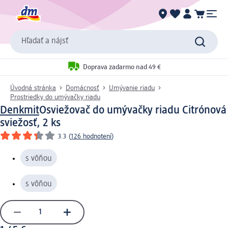
Hľadať a nájsť
Doprava zadarmo nad 49 €
Úvodná stránka
Domácnosť
Umývanie riadu
Prostriedky do umývačky riadu
Denkmit
Osviežovač do umývačky riadu Citrónová
sviežosť, 2 ks
3.3
(
126 hodnotení
)
s vôňou
s vôňou