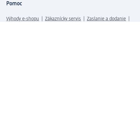
Pomoc
Výhody e-shopu
Zákaznícky servis
Zaslanie a dodanie
Vrátenie tovaru
Spoločnosť
O nás
Zodpovednosť
Práca a vzdelávanie
Tlačové stredisko
Cesta do dm dialogica
Centrálny sklad
Svet produktov
dm svet
Platobné možnosti