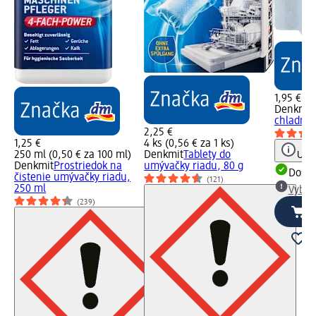
1,95 €
Denkmit
chladničk
2,25 €
1,25 €
4 ks (0,56 € za 1 ks)
250 ml (0,50 € za 100 ml)
Denkmit
Tablety do
Upoz
Denkmit
Prostriedok na
umývačky riadu, 80 g
Dost
čistenie umývačky riadu,
(121)
250 ml
Vybra
(239)