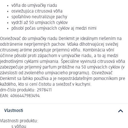
vôňa do umývačky riadu
osviežujúca citrusová vôňa
spoľahlivo neutralizuje pachy
vydrží až 50 umývacích cyklov
pôsobí počas umývacích cyklov aj medzi nimi
Osviežovač do umývačky riadu Denkmit je ideálnym riešením na
odstránenie nepríjemných pachov. Vďaka dlhotrvajúcej sviežej
citrusovej aróme poskytuje príjemnú vôňu. Kombinácia vôní
účinne pôsobí proti zápachom v umývačke riadu, a to aj medzi
jednotlivými cyklami umývania. Špeciálne vyvinutá citrusová vôňa
zabezpečuje príjemný parfum približne na 50 umývacích cyklov (v
závislosti od zvoleného umývacieho programu). Osviežovač
Denkmit sa ľahko používa a je nepostrádateľným pomocníkom pre
každého, kto si cení čistotu a sviežosť v kuchyni.
dm-číslo produktu: 2978411
EAN: 4066447983494
Vlastnosti
Vlastnosti produktu:
s vôňou