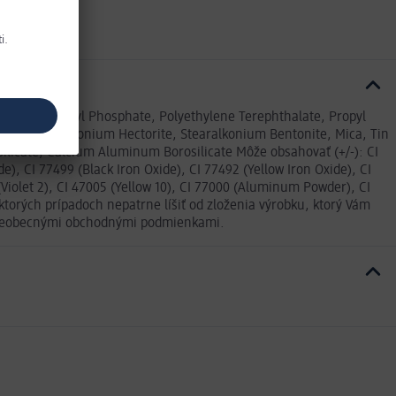
 Resin, Triphenyl Phosphate, Polyethylene Terephthalate, Propyl
cohol, Stearalkonium Hectorite, Stearalkonium Bentonite, Mica, Tin
silicate, Calcium Aluminum Borosilicate Môže obsahovať (+/-): CI
e), CI 77499 (Black Iron Oxide), CI 77492 (Yellow Iron Oxide), CI
(Violet 2), CI 47005 (Yellow 10), CI 77000 (Aluminum Powder), CI
orých prípadoch nepatrne líšiť od zloženia výrobku, ktorý Vám
i Všeobecnými obchodnými podmienkami.