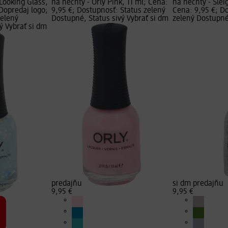
Looking Glass,
na nechty - Orly Pink, 11 ml; Cena:
na nechty - Sleig
 Dopredaj logo;
9,95 €; Dostupnosť: Status zelený
Cena: 9,95 €; D
zelený
Dostupné, Status sivý Vybrať si dm
zelený Dostupné,
ý Vybrať si dm
predajňu
si dm predajňu
9,95 €
9,95 €