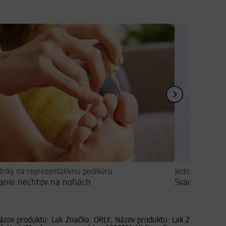
 triky na reprezentatívnu pedikúru
Jednoduchý DI
anie nechtov na nohách
Svadobná man
ázov produktu: Lak
Značka: ORLY; Názov produktu: Lak
Značka: ORL