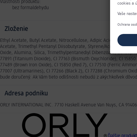
Vlastnosti produktu:
bez formaldehydu
Zloženie
Ethyl Acetate, Butyl Acetate, Nitrocellulose, Adipic Acid/Neopentyl
Acetate, Trimethyl Pentanyl Diisobutyrate, Styrene/Acrylates Copoly
Oxide, Alumina, Silica, Trimethylpentanediyl Dibenzoate, Benzophen
77891 (Titanium Dioxide), CI 77163 (Bismuth Oxychloride), CI 15850 (
77489 (Brown Iron Oxide), CI 15850 (Red 7), CI 77510 (Ferric Ammoni
77007 (Ultramarines), CI 77266 (Black 2), CI 77288 (Chromium Oxid
bude doručený. Ak Vám tieto odlišnosti nebudú z akýchkoľvek dôv
Adresa podniku
ORLY INTERNATIONAL INC. 7710 Haskell Avenue Van Nuys, CA 9140
Ďalšie produk