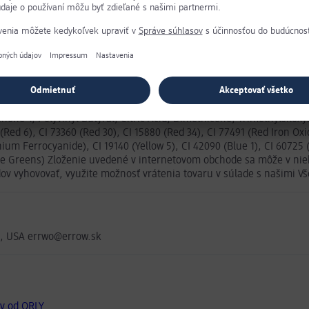
 Glycol/Trimellitic, Copolymer, Isopropyl Alcohol, Tosylamide/Epoxy
mer, Acetyl Tributyl Citrate, Synthetic Fluorphlogopite, N-Butyl Al
one-1, Polyvinyl Butyral, Citric Acid, Dimethicone, Trimethylsiloxy
Red 6), CI 73360 (Red 30), CI 15880 (Red 34), CI 77491 (Red Iron Oxid
um Ferrocyanide), CI 19140 (Yellow 5), CI 42090 (Blue 1), CI 60725 
e Greens) Zloženie uvedené v internetovom obchode sa môže v niekt
odov vyhovovať, využite možnosť vrátenia tovaru v súlade s našim
6, USA errwo@errow.sk
ty od ORLY