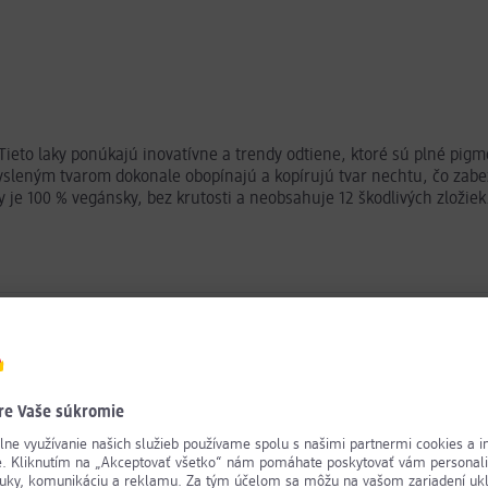
Tieto laky ponúkajú inovatívne a trendy odtiene, ktoré sú plné pig
sleným tvarom dokonale obopínajú a kopírujú tvar nechtu, čo zabez
 je 100 % vegánsky, bez krutosti a neobsahuje 12 škodlivých zložiek