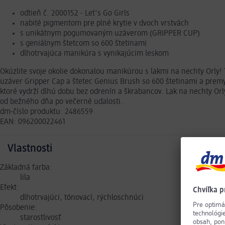
odtieň č. 2000152 - Let's Go Girls
nabité pigmentom pre plné krytie v dvoch vrstvách
s unikátnym pogumovaným uzáverom (GRIPPER CUP)
s geniálnym štetcom so 600 štetinami
dlhotrvajúca manikúra s vynikajúcim leskom
Okúzlite svoje okolie dokonalou manikúrou s lakmi na nechty Orly! 
uzáver Gripper Cap a štetec Genius Brush so 600 štetinami a premy
ktoré vydrží dlhú dobu bez odrenín a škrabancov. Lak na nechty Orly
od bežného dňa po večerné udalosti.
dm-číslo produktu: 2486559
EAN: 096200022461
Vlastnosti
Základná farba:
lila
Efekt:
dlhotrvajúci, tónovací, rýchloschnúci
Pôsobenie:
starostlivosť