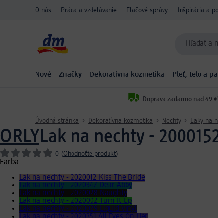
O nás
Práca a vzdelávanie
Tlačové správy
Inšpirácia a p
Hľadať a n
Nové
Značky
Dekoratívna kozmetika
Pleť, telo a p
Doprava zadarmo nad 49 €
Úvodná stránka
Dekoratívna kozmetika
Nechty
Laky na n
ORLY
Lak na nechty - 2000152
0
(
Ohodnoťte produkt
)
Farba
Lak na nechty - 2020012 Kiss The Bride
Lak na nechty - 2020347 Dear Abby
Lak na nechty - 2020028 Naughty
Lak na nechty - 2020002 Turn It Up
Lak na nechty - 2020029 Liquid Vinyl
Lak na nechty - 2020351 All Eyes On Her