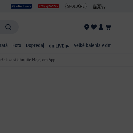
ratá
Foto
Dopredaj
Veľké balenia v dm
dmLIVE ▶
rček za stiahnutie Mojej dm-App