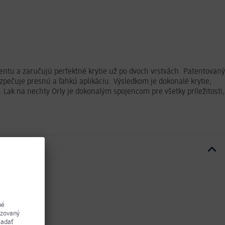
mentu a zaručujú perfektné krytie už po dvoch vrstvách. Patentovaný
pečuje presnú a ľahkú aplikáciu. Výsledkom je dokonalé krytie,
. Lak na nechty Orly je dokonalým spojencom pre všetky príležitosti,