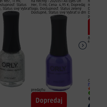
h Yes!, 11 ml;
na nechty - 2020351 All Eyes On
na nechty -
ostupnosť: Status
Her, 11 ml; Cena: 4,95 €; Dopredaj
ml; Cena: 4
 Status sivý Vybrať
logo; Dostupnosť: Status zelený
Dostupnosť:
Dostupné, Status sivý Vybrať si dm
Dostupné, S
predajňu
Aktuálna ce
cena:
9,95 €
+41
ORLY
Lak na
Pink, 11 ml
predajňu
Dostupn
Vybrať s