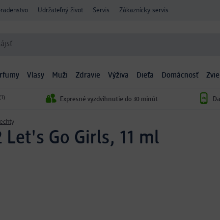
oradenstvo
Udržateľný život
Servis
Zákaznícky servis
ájsť
arfumy
Vlasy
Muži
Zdravie
Výživa
Dieťa
Domácnosť
Zvie
(1)
Expresné vyzdvihnutie do 30 minút
Da
echty
 Let's Go Girls, 11 ml