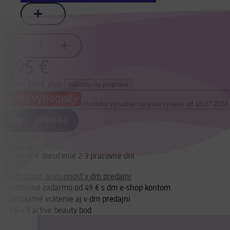
9,95 €
vrátane DPH, plus
náklady na prepravu
dlhodobo výhodné ceny
nezvýšené od 18.07.2024
Do košíka
Dostupné
Štandardné doručenie 2-3 pracovné dni
Skontrolovať dostupnosť v dm predajni
Poštovné zadarmo od 49 € s dm e-shop kontom
Bezplatné vrátenie aj v dm predajni
1 € = 1 active beauty bod